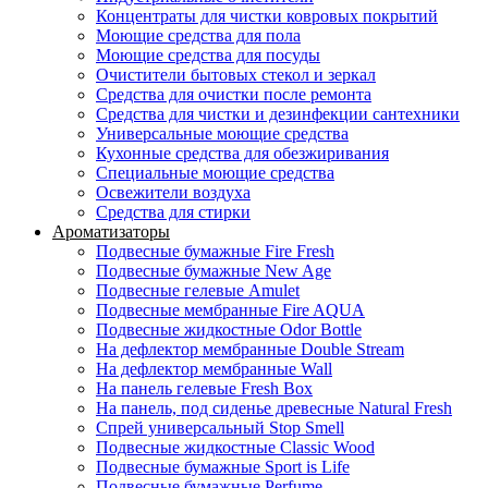
Концентраты для чистки ковровых покрытий
Моющие средства для пола
Моющие средства для посуды
Очистители бытовых стекол и зеркал
Средства для очистки после ремонта
Средства для чистки и дезинфекции сантехники
Универсальные моющие средства
Кухонные средства для обезжиривания
Специальные моющие средства
Освежители воздуха
Средства для стирки
Ароматизаторы
Подвесные бумажные Fire Fresh
Подвесные бумажные New Age
Подвесные гелевые Amulet
Подвесные мембранные Fire AQUA
Подвесные жидкостные Odor Bottle
На дефлектор мембранные Double Stream
На дефлектор мембранные Wall
На панель гелевые Fresh Box
На панель, под сиденье древесные Natural Fresh
Спрей универсальный Stop Smell
Подвесные жидкостные Classic Wood
Подвесные бумажные Sport is Life
Подвесные бумажные Perfume