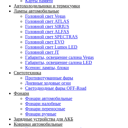
Карты памяти
Автохолодильники и термосумки
Лампы автомобильные
Головной свет Vegas
Головной свет ATLAS
Головной свет SIRIUS
Головной свет ALFAS
Головной свет SPECTRAS
Головной свет EVO
Головной свет Lumos LED
Головной свет JT
Габариты, освещение салона Vegas
Габариты, освещение салона LED
Ксенон: лампы, блоки
Светотехника
Противотуманные фары
Дневные ходовые огни
Светодиодные фары OFF-Road
Фонари
Фонари автомобильные
Фонари налобные
Фонари переносные
Фонари ручные
Зарядные устройства для АКБ
Коврики автомобильные