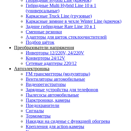
Гибридные Hybrid Line (крючок)
Гибридные Multi Hybrid Line 10 в 1
(универсальные)
Каркасные Truck Line (грузовые)
Каркасные зимние в чехле Winter Line (крючок)
Задние гибридные Rare Line 10 в 1
Сменные резинки
Адаптеры для щеток стеклоочистителей
Подбор щёток
Преобразователи напряжения
Инверторы 12/220V, 24/220V
Конвертеры 24/12V
Сетевые адаптеры 220/12
Автоэлектроника
FM трансмиттеры (модуляторы)
Вентиляторы автомобильные
Видеорегистраторы
Зарядные устройства для телефонов
Пылесосы автомобильные
Парктроники, камеры
Предохранители
Сигналы
Термометры
Накидки на сиденье с функцией обогрева
Крепления для action-камеры