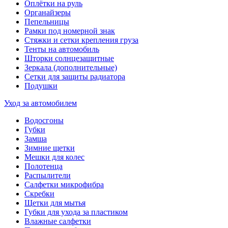
Оплётки на руль
Органайзеры
Пепельницы
Рамки под номерной знак
Стяжки и сетки крепления груза
Тенты на автомобиль
Шторки солнцезащитные
Зеркала (дополнительные)
Сетки для защиты радиатора
Подушки
Уход за автомобилем
Водосгоны
Губки
Замша
Зимние щетки
Мешки для колес
Полотенца
Распылители
Салфетки микрофибра
Скребки
Щетки для мытья
Губки для ухода за пластиком
Влажные салфетки