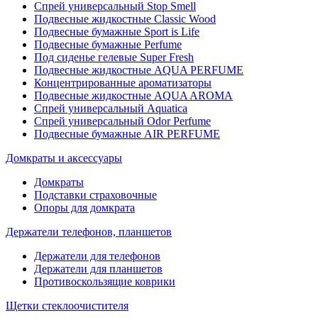
Спрей универсальный Stop Smell
Подвесные жидкостные Classic Wood
Подвесные бумажные Sport is Life
Подвесные бумажные Perfume
Под сиденье гелевые Super Fresh
Подвесные жидкостные AQUA PERFUME
Концентрированные ароматизаторы
Подвесные жидкостные AQUA AROMA
Спрей универсальный Aquatica
Спрей универсальный Odor Perfume
Подвесные бумажные AIR PERFUME
Домкраты и аксессуары
Домкраты
Подставки страховочные
Опоры для домкрата
Держатели телефонов, планшетов
Держатели для телефонов
Держатели для планшетов
Противоскользящие коврики
Щетки стеклоочистителя