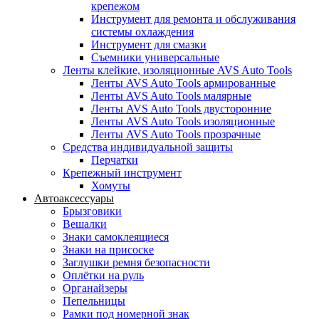
крепежом
Инструмент для ремонта и обслуживания
системы охлаждения
Инструмент для смазки
Съемники универсальные
Ленты клейкие, изоляционные AVS Auto Tools
Ленты AVS Auto Tools армированные
Ленты AVS Auto Tools малярные
Ленты AVS Auto Tools двусторонние
Ленты AVS Auto Tools изоляционные
Ленты AVS Auto Tools прозрачные
Средства индивидуальной защиты
Перчатки
Крепежный инструмент
Хомуты
Автоаксессуары
Брызговики
Вешалки
Знаки самоклеящиеся
Знаки на присоске
Заглушки ремня безопасности
Оплётки на руль
Органайзеры
Пепельницы
Рамки под номерной знак