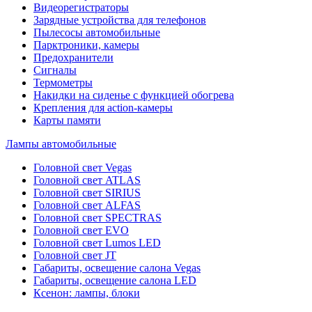
Видеорегистраторы
Зарядные устройства для телефонов
Пылесосы автомобильные
Парктроники, камеры
Предохранители
Сигналы
Термометры
Накидки на сиденье с функцией обогрева
Крепления для action-камеры
Карты памяти
Лампы автомобильные
Головной свет Vegas
Головной свет ATLAS
Головной свет SIRIUS
Головной свет ALFAS
Головной свет SPECTRAS
Головной свет EVO
Головной свет Lumos LED
Головной свет JT
Габариты, освещение салона Vegas
Габариты, освещение салона LED
Ксенон: лампы, блоки