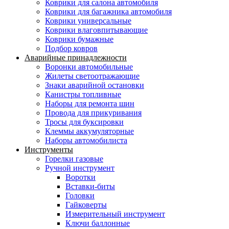
Коврики для салона автомобиля
Коврики для багажника автомобиля
Коврики универсальные
Коврики влаговпитывающие
Коврики бумажные
Подбор ковров
Аварийные принадлежности
Воронки автомобильные
Жилеты светоотражающие
Знаки аварийной остановки
Канистры топливные
Наборы для ремонта шин
Провода для прикуривания
Тросы для буксировки
Клеммы аккумуляторные
Наборы автомобилиста
Инструменты
Горелки газовые
Ручной инструмент
Воротки
Вставки-биты
Головки
Гайковерты
Измерительный инструмент
Ключи баллонные