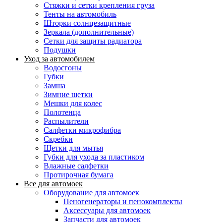
Стяжки и сетки крепления груза
Тенты на автомобиль
Шторки солнцезащитные
Зеркала (дополнительные)
Сетки для защиты радиатора
Подушки
Уход за автомобилем
Водосгоны
Губки
Замша
Зимние щетки
Мешки для колес
Полотенца
Распылители
Салфетки микрофибра
Скребки
Щетки для мытья
Губки для ухода за пластиком
Влажные салфетки
Протирочная бумага
Все для автомоек
Оборудование для автомоек
Пеногенераторы и пенокомплекты
Аксессуары для автомоек
Запчасти для автомоек