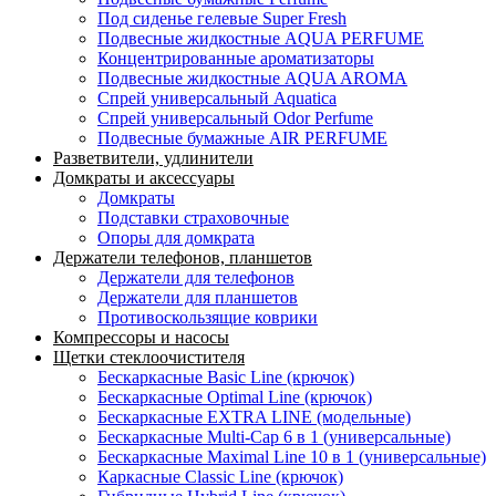
Под сиденье гелевые Super Fresh
Подвесные жидкостные AQUA PERFUME
Концентрированные ароматизаторы
Подвесные жидкостные AQUA AROMA
Спрей универсальный Aquatica
Спрей универсальный Odor Perfume
Подвесные бумажные AIR PERFUME
Разветвители, удлинители
Домкраты и аксессуары
Домкраты
Подставки страховочные
Опоры для домкрата
Держатели телефонов, планшетов
Держатели для телефонов
Держатели для планшетов
Противоскользящие коврики
Компрессоры и насосы
Щетки стеклоочистителя
Бескаркасные Basic Line (крючок)
Бескаркасные Optimal Line (крючок)
Бескаркасные EXTRA LINE (модельные)
Бескаркасные Multi-Cap 6 в 1 (универсальные)
Бескаркасные Maximal Line 10 в 1 (универсальные)
Каркасные Classic Line (крючок)