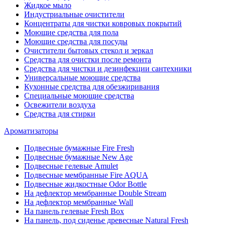
Жидкое мыло
Индустриальные очистители
Концентраты для чистки ковровых покрытий
Моющие средства для пола
Моющие средства для посуды
Очистители бытовых стекол и зеркал
Средства для очистки после ремонта
Средства для чистки и дезинфекции сантехники
Универсальные моющие средства
Кухонные средства для обезжиривания
Специальные моющие средства
Освежители воздуха
Средства для стирки
Ароматизаторы
Подвесные бумажные Fire Fresh
Подвесные бумажные New Age
Подвесные гелевые Amulet
Подвесные мембранные Fire AQUA
Подвесные жидкостные Odor Bottle
На дефлектор мембранные Double Stream
На дефлектор мембранные Wall
На панель гелевые Fresh Box
На панель, под сиденье древесные Natural Fresh