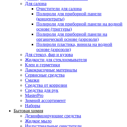
Для салона
Очистители для салона
Полироли для приборной панели
(концентраты)
Полироли для приборной панели на водной
основе (триггеры)
Полироли для приборной панели на
органической основе (аэрозоли)
Полироли пластика, винила на водной
основе (аэрозоли)
Для стекол, фар и кузова
Жидкости для стеклоомывателя
Клеи и герметики
Лакокрасочные материалы
Сервисные средства
Смазки
Средства от коррозии
Средства для рук
MasterPro
Зимний ассортимент
Наборы
Бытовая химия
Дезинфицирующие средства
Жидкое мыло
Индустриальные очистители