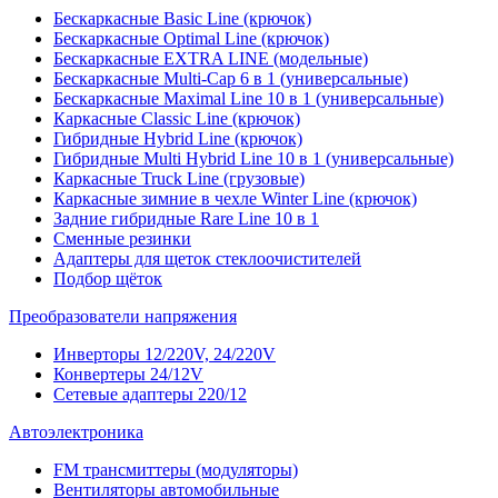
Бескаркасные Basic Line (крючок)
Бескаркасные Optimal Line (крючок)
Бескаркасные EXTRA LINE (модельные)
Бескаркасные Multi-Cap 6 в 1 (универсальные)
Бескаркасные Maximal Line 10 в 1 (универсальные)
Каркасные Classic Line (крючок)
Гибридные Hybrid Line (крючок)
Гибридные Multi Hybrid Line 10 в 1 (универсальные)
Каркасные Truck Line (грузовые)
Каркасные зимние в чехле Winter Line (крючок)
Задние гибридные Rare Line 10 в 1
Сменные резинки
Адаптеры для щеток стеклоочистителей
Подбор щёток
Преобразователи напряжения
Инверторы 12/220V, 24/220V
Конвертеры 24/12V
Сетевые адаптеры 220/12
Автоэлектроника
FM трансмиттеры (модуляторы)
Вентиляторы автомобильные