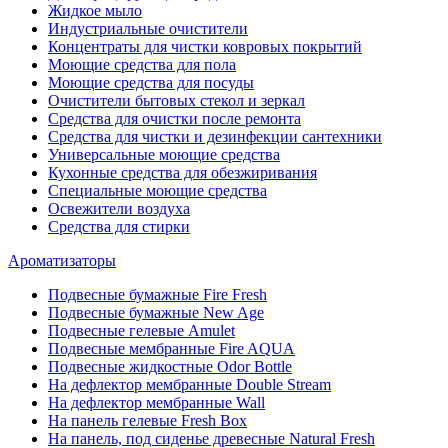
Жидкое мыло
Индустриальные очистители
Концентраты для чистки ковровых покрытий
Моющие средства для пола
Моющие средства для посуды
Очистители бытовых стекол и зеркал
Средства для очистки после ремонта
Средства для чистки и дезинфекции сантехники
Универсальные моющие средства
Кухонные средства для обезжиривания
Специальные моющие средства
Освежители воздуха
Средства для стирки
Ароматизаторы
Подвесные бумажные Fire Fresh
Подвесные бумажные New Age
Подвесные гелевые Amulet
Подвесные мембранные Fire AQUA
Подвесные жидкостные Odor Bottle
На дефлектор мембранные Double Stream
На дефлектор мембранные Wall
На панель гелевые Fresh Box
На панель, под сиденье древесные Natural Fresh