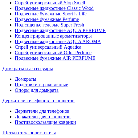
Спрей универсальный Stop Smell
Подвесные жидкостные Classic Wood
Подвесные бумажные Sport is Life
Подвесные бумажные Perfume
Под сиденье гелевые Super Fresh
Подвесные жидкостные AQUA PERFUME
Концентрированные ароматизаторы
Подвесные жидкостные AQUA AROMA
Спрей универсальный Aquatica
Спрей универсальный Odor Perfume
Подвесные бумажные AIR PERFUME
Домкраты и аксессуары
Домкраты
Подставки страховочные
Опоры для домкрата
Держатели телефонов, планшетов
Держатели для телефонов
Держатели для планшетов
Противоскользящие коврики
Щетки стеклоочистителя