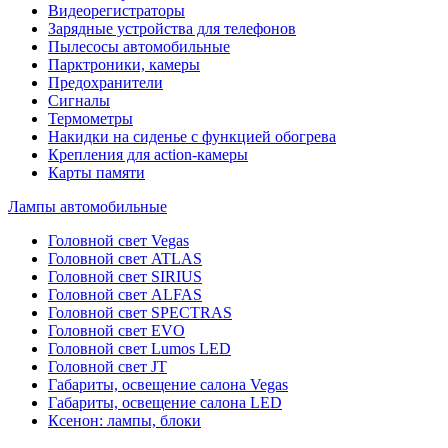
Видеорегистраторы
Зарядные устройства для телефонов
Пылесосы автомобильные
Парктроники, камеры
Предохранители
Сигналы
Термометры
Накидки на сиденье с функцией обогрева
Крепления для action-камеры
Карты памяти
Лампы автомобильные
Головной свет Vegas
Головной свет ATLAS
Головной свет SIRIUS
Головной свет ALFAS
Головной свет SPECTRAS
Головной свет EVO
Головной свет Lumos LED
Головной свет JT
Габариты, освещение салона Vegas
Габариты, освещение салона LED
Ксенон: лампы, блоки