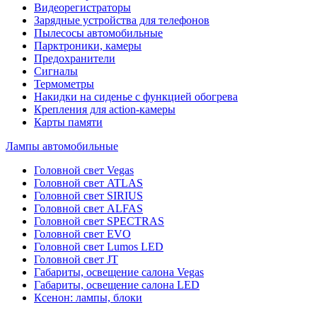
Видеорегистраторы
Зарядные устройства для телефонов
Пылесосы автомобильные
Парктроники, камеры
Предохранители
Сигналы
Термометры
Накидки на сиденье с функцией обогрева
Крепления для action-камеры
Карты памяти
Лампы автомобильные
Головной свет Vegas
Головной свет ATLAS
Головной свет SIRIUS
Головной свет ALFAS
Головной свет SPECTRAS
Головной свет EVO
Головной свет Lumos LED
Головной свет JT
Габариты, освещение салона Vegas
Габариты, освещение салона LED
Ксенон: лампы, блоки