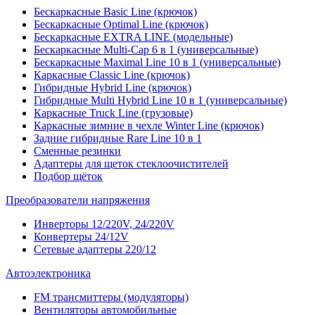
Бескаркасные Basic Line (крючок)
Бескаркасные Optimal Line (крючок)
Бескаркасные EXTRA LINE (модельные)
Бескаркасные Multi-Cap 6 в 1 (универсальные)
Бескаркасные Maximal Line 10 в 1 (универсальные)
Каркасные Classic Line (крючок)
Гибридные Hybrid Line (крючок)
Гибридные Multi Hybrid Line 10 в 1 (универсальные)
Каркасные Truck Line (грузовые)
Каркасные зимние в чехле Winter Line (крючок)
Задние гибридные Rare Line 10 в 1
Сменные резинки
Адаптеры для щеток стеклоочистителей
Подбор щёток
Преобразователи напряжения
Инверторы 12/220V, 24/220V
Конвертеры 24/12V
Сетевые адаптеры 220/12
Автоэлектроника
FM трансмиттеры (модуляторы)
Вентиляторы автомобильные