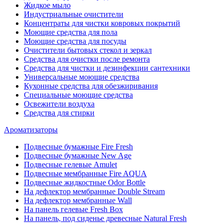
Жидкое мыло
Индустриальные очистители
Концентраты для чистки ковровых покрытий
Моющие средства для пола
Моющие средства для посуды
Очистители бытовых стекол и зеркал
Средства для очистки после ремонта
Средства для чистки и дезинфекции сантехники
Универсальные моющие средства
Кухонные средства для обезжиривания
Специальные моющие средства
Освежители воздуха
Средства для стирки
Ароматизаторы
Подвесные бумажные Fire Fresh
Подвесные бумажные New Age
Подвесные гелевые Amulet
Подвесные мембранные Fire AQUA
Подвесные жидкостные Odor Bottle
На дефлектор мембранные Double Stream
На дефлектор мембранные Wall
На панель гелевые Fresh Box
На панель, под сиденье древесные Natural Fresh