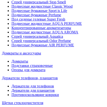
Спрей универсальный Stop Smell
Подвесные жидкостные Classic Wood
Подвесные бумажные Sport is Life
Подвесные бумажные Perfume
Под сиденье гелевые Super Fresh
Подвесные жидкостные AQUA PERFUME
Концентрированные ароматизаторы
Подвесные жидкостные AQUA AROMA
Спрей универсальный Aquatica
Спрей универсальный Odor Perfume
Подвесные бумажные AIR PERFUME
Домкраты и аксессуары
Домкраты
Подставки страховочные
Опоры для домкрата
Держатели телефонов, планшетов
Держатели для телефонов
Держатели для планшетов
Противоскользящие коврики
Щетки стеклоочистителя