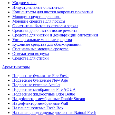
Жидкое мыло
Индустриальные очистители
Концентраты для чистки ковровых покрытий
Моющие средства для пола
Моющие средства для посуды
Очистители бытовых стекол и зеркал
Средства для очистки после ремонта
Средства для чистки и дезинфекции сантехники
Универсальные моющие средства
Кухонные средства для обезжиривания
Специальные моющие средства
Освежители воздуха
Средства для стирки
Ароматизаторы
Подвесные бумажные Fire Fresh
Подвесные бумажные New Age
Подвесные гелевые Amulet
Подвесные мембранные Fire AQUA
Подвесные жидкостные Odor Bottle
На дефлектор мембранные Double Stream
На дефлектор мембранные Wall
На панель гелевые Fresh Box
На панель, под сиденье древесные Natural Fresh