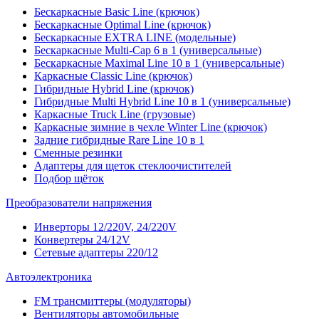
Бескаркасные Basic Line (крючок)
Бескаркасные Optimal Line (крючок)
Бескаркасные EXTRA LINE (модельные)
Бескаркасные Multi-Cap 6 в 1 (универсальные)
Бескаркасные Maximal Line 10 в 1 (универсальные)
Каркасные Classic Line (крючок)
Гибридные Hybrid Line (крючок)
Гибридные Multi Hybrid Line 10 в 1 (универсальные)
Каркасные Truck Line (грузовые)
Каркасные зимние в чехле Winter Line (крючок)
Задние гибридные Rare Line 10 в 1
Сменные резинки
Адаптеры для щеток стеклоочистителей
Подбор щёток
Преобразователи напряжения
Инверторы 12/220V, 24/220V
Конвертеры 24/12V
Сетевые адаптеры 220/12
Автоэлектроника
FM трансмиттеры (модуляторы)
Вентиляторы автомобильные