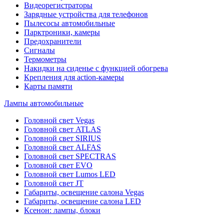
Видеорегистраторы
Зарядные устройства для телефонов
Пылесосы автомобильные
Парктроники, камеры
Предохранители
Сигналы
Термометры
Накидки на сиденье с функцией обогрева
Крепления для action-камеры
Карты памяти
Лампы автомобильные
Головной свет Vegas
Головной свет ATLAS
Головной свет SIRIUS
Головной свет ALFAS
Головной свет SPECTRAS
Головной свет EVO
Головной свет Lumos LED
Головной свет JT
Габариты, освещение салона Vegas
Габариты, освещение салона LED
Ксенон: лампы, блоки