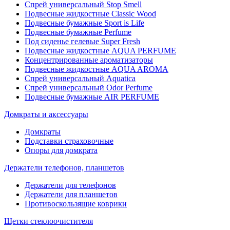
Спрей универсальный Stop Smell
Подвесные жидкостные Classic Wood
Подвесные бумажные Sport is Life
Подвесные бумажные Perfume
Под сиденье гелевые Super Fresh
Подвесные жидкостные AQUA PERFUME
Концентрированные ароматизаторы
Подвесные жидкостные AQUA AROMA
Спрей универсальный Aquatica
Спрей универсальный Odor Perfume
Подвесные бумажные AIR PERFUME
Домкраты и аксессуары
Домкраты
Подставки страховочные
Опоры для домкрата
Держатели телефонов, планшетов
Держатели для телефонов
Держатели для планшетов
Противоскользящие коврики
Щетки стеклоочистителя