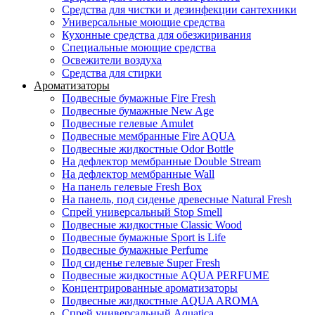
Средства для чистки и дезинфекции сантехники
Универсальные моющие средства
Кухонные средства для обезжиривания
Специальные моющие средства
Освежители воздуха
Средства для стирки
Ароматизаторы
Подвесные бумажные Fire Fresh
Подвесные бумажные New Age
Подвесные гелевые Amulet
Подвесные мембранные Fire AQUA
Подвесные жидкостные Odor Bottle
На дефлектор мембранные Double Stream
На дефлектор мембранные Wall
На панель гелевые Fresh Box
На панель, под сиденье древесные Natural Fresh
Спрей универсальный Stop Smell
Подвесные жидкостные Classic Wood
Подвесные бумажные Sport is Life
Подвесные бумажные Perfume
Под сиденье гелевые Super Fresh
Подвесные жидкостные AQUA PERFUME
Концентрированные ароматизаторы
Подвесные жидкостные AQUA AROMA
Спрей универсальный Aquatica