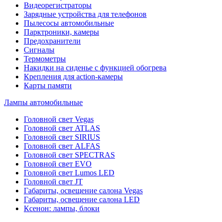
Видеорегистраторы
Зарядные устройства для телефонов
Пылесосы автомобильные
Парктроники, камеры
Предохранители
Сигналы
Термометры
Накидки на сиденье с функцией обогрева
Крепления для action-камеры
Карты памяти
Лампы автомобильные
Головной свет Vegas
Головной свет ATLAS
Головной свет SIRIUS
Головной свет ALFAS
Головной свет SPECTRAS
Головной свет EVO
Головной свет Lumos LED
Головной свет JT
Габариты, освещение салона Vegas
Габариты, освещение салона LED
Ксенон: лампы, блоки