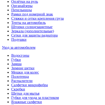
Оплётки на руль
Органайзеры
Пепельницы
Рамки под номерной знак
Стяжки и сетки крепления груза
Тенты на автомобиль
Шторки солнцезащитные
Зеркала (дополнительные)
Сетки для защиты радиатора
Подушки
Уход за автомобилем
Водосгоны
Губки
Замша
Зимние щетки
Мешки для колес
Полотенца
Распылители
Салфетки микрофибра
Скребки
Щетки для мытья
Губки для ухода за пластиком
Влажные салфетки