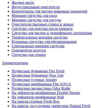
Жидкое мыло
Индустриальные очистители
Концентраты для чистки ковровых покрытий
Моющие средства для пола
Моющие средства для посуды
Очистители бытовых стекол и зеркал
Средства для очистки после ремонта
Средства для чистки и дезинфекции сантехники
Универсальные моющие средства
Кухонные средства для обезжиривания
Специальные моющие средства
Освежители воздуха
Средства для стирки
Ароматизаторы
Подвесные бумажные Fire Fresh
Подвесные бумажные New Age
Подвесные гелевые Amulet
Подвесные мембранные Fire AQUA
Подвесные жидкостные Odor Bottle
На дефлектор мембранные Double Stream
На дефлектор мембранные Wall
На панель гелевые Fresh Box
На панель, под сиденье древесные Natural Fresh