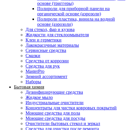
основе (триггеры)
Полироли для приборной панели на
органической основе (аэрозоли)
Полироли пластика, винила на водной
основе (аэрозоли)
Для стекол, фар и кузова
Жидкости для стеклоомывателя
Клеи и герметики
Лакокрасочные материалы
Сервисные средства
Смазки
Средства от коррозии
Средства для рук
MasterPro
Зимний ассортимент
Наборы
Бытовая химия
Дезинфицирующие средства
Жидкое мыло
Индустриальные очистители
Концентраты для чистки ковровых покрытий
Моющие средства для пола
Моющие средства для посуды
Очистители бытовых стекол и зеркал
Средства для очистки после ремонта