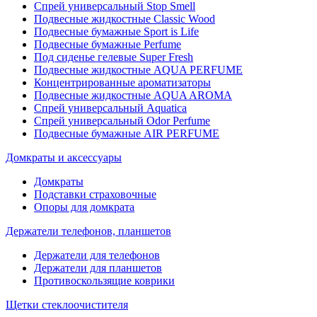
Спрей универсальный Stop Smell
Подвесные жидкостные Classic Wood
Подвесные бумажные Sport is Life
Подвесные бумажные Perfume
Под сиденье гелевые Super Fresh
Подвесные жидкостные AQUA PERFUME
Концентрированные ароматизаторы
Подвесные жидкостные AQUA AROMA
Спрей универсальный Aquatica
Спрей универсальный Odor Perfume
Подвесные бумажные AIR PERFUME
Домкраты и аксессуары
Домкраты
Подставки страховочные
Опоры для домкрата
Держатели телефонов, планшетов
Держатели для телефонов
Держатели для планшетов
Противоскользящие коврики
Щетки стеклоочистителя