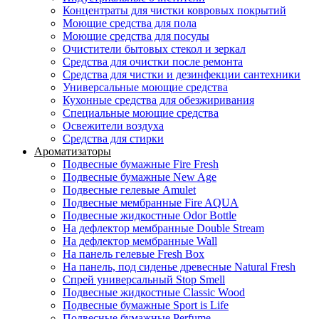
Концентраты для чистки ковровых покрытий
Моющие средства для пола
Моющие средства для посуды
Очистители бытовых стекол и зеркал
Средства для очистки после ремонта
Средства для чистки и дезинфекции сантехники
Универсальные моющие средства
Кухонные средства для обезжиривания
Специальные моющие средства
Освежители воздуха
Средства для стирки
Ароматизаторы
Подвесные бумажные Fire Fresh
Подвесные бумажные New Age
Подвесные гелевые Amulet
Подвесные мембранные Fire AQUA
Подвесные жидкостные Odor Bottle
На дефлектор мембранные Double Stream
На дефлектор мембранные Wall
На панель гелевые Fresh Box
На панель, под сиденье древесные Natural Fresh
Спрей универсальный Stop Smell
Подвесные жидкостные Classic Wood
Подвесные бумажные Sport is Life
Подвесные бумажные Perfume