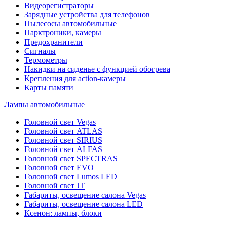
Видеорегистраторы
Зарядные устройства для телефонов
Пылесосы автомобильные
Парктроники, камеры
Предохранители
Сигналы
Термометры
Накидки на сиденье с функцией обогрева
Крепления для action-камеры
Карты памяти
Лампы автомобильные
Головной свет Vegas
Головной свет ATLAS
Головной свет SIRIUS
Головной свет ALFAS
Головной свет SPECTRAS
Головной свет EVO
Головной свет Lumos LED
Головной свет JT
Габариты, освещение салона Vegas
Габариты, освещение салона LED
Ксенон: лампы, блоки