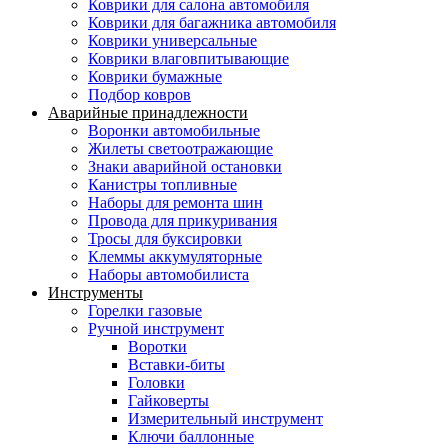
Коврики для салона автомобиля
Коврики для багажника автомобиля
Коврики универсальные
Коврики влаговпитывающие
Коврики бумажные
Подбор ковров
Аварийные принадлежности
Воронки автомобильные
Жилеты светоотражающие
Знаки аварийной остановки
Канистры топливные
Наборы для ремонта шин
Провода для прикуривания
Тросы для буксировки
Клеммы аккумуляторные
Наборы автомобилиста
Инструменты
Горелки газовые
Ручной инструмент
Воротки
Вставки-биты
Головки
Гайковерты
Измерительный инструмент
Ключи баллонные