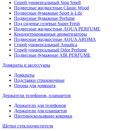
Спрей универсальный Stop Smell
Подвесные жидкостные Classic Wood
Подвесные бумажные Sport is Life
Подвесные бумажные Perfume
Под сиденье гелевые Super Fresh
Подвесные жидкостные AQUA PERFUME
Концентрированные ароматизаторы
Подвесные жидкостные AQUA AROMA
Спрей универсальный Aquatica
Спрей универсальный Odor Perfume
Подвесные бумажные AIR PERFUME
Домкраты и аксессуары
Домкраты
Подставки страховочные
Опоры для домкрата
Держатели телефонов, планшетов
Держатели для телефонов
Держатели для планшетов
Противоскользящие коврики
Щетки стеклоочистителя