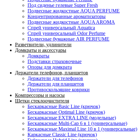
Под сиденье гелевые Super Fresh
Подвесные жидкостные AQUA PERFUME
Концентрированные ароматизаторы
Подвесные жидкостные AQUA AROMA
Спрей универсальный Aquatica
Спрей универсальный Odor Perfume
Подвесные бумажные AIR PERFUME
Разветвители, удлинители
Домкраты и аксессуары
Домкраты
Подставки страховочные
Опоры для домкрата
Держатели телефонов, планшетов
Держатели для телефонов
Держатели для планшетов
Противоскользящие коврики
Компрессоры и насосы
Щетки стеклоочистителя
Бескаркасные Basic Line (крючок)
Бескаркасные Optimal Line (крючок)
Бескаркасные EXTRA LINE (модельные)
Бескаркасные Multi-Cap 6 в 1 (универсальные)
Бескаркасные Maximal Line 10 в 1 (универсальные)
Каркасные Classic Line (крючок)