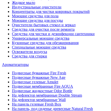
Жидкое мыло
Индустриальные очистители
Концентраты для чистки ковровых покрытий
Моющие средства для пола
Моющие средства для посуды
Очистители бытовых стекол и зеркал
Средства для очистки после ремонта
Средства для чистки и дезинфекции сантехники
Универсальные моющие средства
Кухонные средства для обезжиривания
Специальные моющие средства
Освежители воздуха
Средства для стирки
Ароматизаторы
Подвесные бумажные Fire Fresh
Подвесные бумажные New Age
Подвесные гелевые Amulet
Подвесные мембранные Fire AQUA
Подвесные жидкостные Odor Bottle
На дефлектор мембранные Double Stream
На дефлектор мембранные Wall
На панель гелевые Fresh Box
На панель, под сиденье древесные Natural Fresh