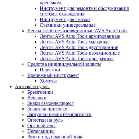
крепежом
Инструмент для ремонта и обслуживания
системы охлаждения
Инструмент для смазки
Съемники универсальные
Ленты клейкие, изоляционные AVS Auto Tools
Ленты AVS Auto Tools армированные
Ленты AVS Auto Tools малярные
Ленты AVS Auto Tools двусторонние
Ленты AVS Auto Tools изоляционные
Ленты AVS Auto Tools прозрачные
Средства индивидуальной защиты
Перчатки
Крепежный инструмент
Хомуты
Автоаксессуары
Брызговики
Вешалки
Знаки самоклеящиеся
Знаки на присоске
Заглушки ремня безопасности
Оплётки на руль
Органайзеры
Пепельницы
Рамки под номерной знак