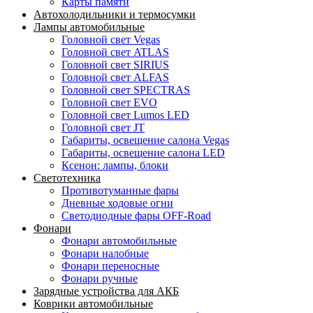
Карты памяти
Автохолодильники и термосумки
Лампы автомобильные
Головной свет Vegas
Головной свет ATLAS
Головной свет SIRIUS
Головной свет ALFAS
Головной свет SPECTRAS
Головной свет EVO
Головной свет Lumos LED
Головной свет JT
Габариты, освещение салона Vegas
Габариты, освещение салона LED
Ксенон: лампы, блоки
Светотехника
Противотуманные фары
Дневные ходовые огни
Светодиодные фары OFF-Road
Фонари
Фонари автомобильные
Фонари налобные
Фонари переносные
Фонари ручные
Зарядные устройства для АКБ
Коврики автомобильные