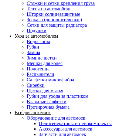
Стяжки и сетки крепления груза
Тенты на автомобиль
Шторки солнцезащитные
Зеркала (дополнительные)
Сетки для защиты радиатора
Подушки
Уход за автомобилем
Водосгоны
Губки
Замша
Зимние щетки
Мешки для колес
Полотенца
Распылители
Салфетки микрофибра
Скребки
Щетки для мытья
Губки для ухода за пластиком
Влажные салфетки
Протирочная бумага
Все для автомоек
Оборудование для автомоек
Пеногенераторы и пенокомплекты
Аксессуары для автомоек
Запчасти для автомоек