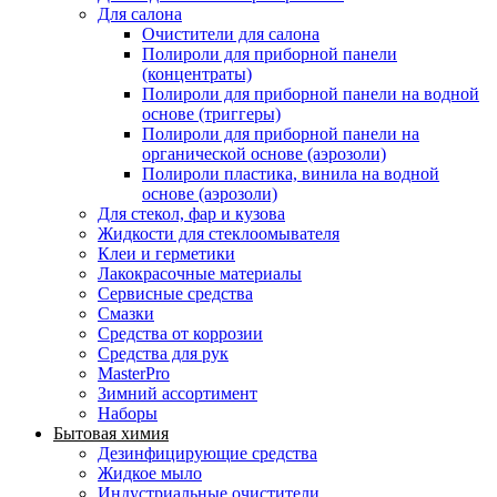
Для салона
Очистители для салона
Полироли для приборной панели
(концентраты)
Полироли для приборной панели на водной
основе (триггеры)
Полироли для приборной панели на
органической основе (аэрозоли)
Полироли пластика, винила на водной
основе (аэрозоли)
Для стекол, фар и кузова
Жидкости для стеклоомывателя
Клеи и герметики
Лакокрасочные материалы
Сервисные средства
Смазки
Средства от коррозии
Средства для рук
MasterPro
Зимний ассортимент
Наборы
Бытовая химия
Дезинфицирующие средства
Жидкое мыло
Индустриальные очистители