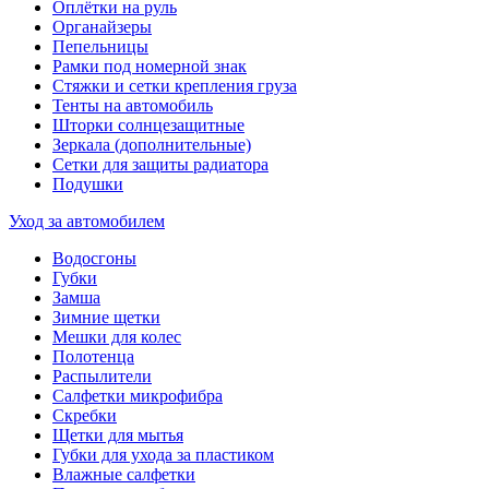
Оплётки на руль
Органайзеры
Пепельницы
Рамки под номерной знак
Стяжки и сетки крепления груза
Тенты на автомобиль
Шторки солнцезащитные
Зеркала (дополнительные)
Сетки для защиты радиатора
Подушки
Уход за автомобилем
Водосгоны
Губки
Замша
Зимние щетки
Мешки для колес
Полотенца
Распылители
Салфетки микрофибра
Скребки
Щетки для мытья
Губки для ухода за пластиком
Влажные салфетки