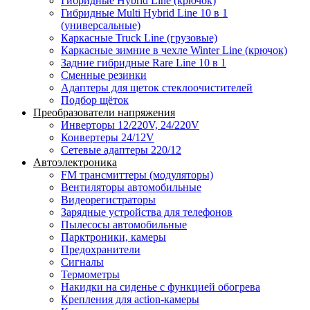
Гибридные Hybrid Line (крючок)
Гибридные Multi Hybrid Line 10 в 1
(универсальные)
Каркасные Truck Line (грузовые)
Каркасные зимние в чехле Winter Line (крючок)
Задние гибридные Rare Line 10 в 1
Сменные резинки
Адаптеры для щеток стеклоочистителей
Подбор щёток
Преобразователи напряжения
Инверторы 12/220V, 24/220V
Конвертеры 24/12V
Сетевые адаптеры 220/12
Автоэлектроника
FM трансмиттеры (модуляторы)
Вентиляторы автомобильные
Видеорегистраторы
Зарядные устройства для телефонов
Пылесосы автомобильные
Парктроники, камеры
Предохранители
Сигналы
Термометры
Накидки на сиденье с функцией обогрева
Крепления для action-камеры