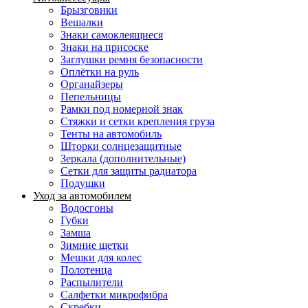
Брызговики
Вешалки
Знаки самоклеящиеся
Знаки на присоске
Заглушки ремня безопасности
Оплётки на руль
Органайзеры
Пепельницы
Рамки под номерной знак
Стяжки и сетки крепления груза
Тенты на автомобиль
Шторки солнцезащитные
Зеркала (дополнительные)
Сетки для защиты радиатора
Подушки
Уход за автомобилем
Водосгоны
Губки
Замша
Зимние щетки
Мешки для колес
Полотенца
Распылители
Салфетки микрофибра
Скребки