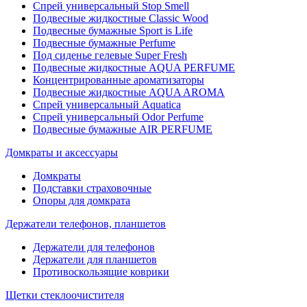
Спрей универсальный Stop Smell
Подвесные жидкостные Classic Wood
Подвесные бумажные Sport is Life
Подвесные бумажные Perfume
Под сиденье гелевые Super Fresh
Подвесные жидкостные AQUA PERFUME
Концентрированные ароматизаторы
Подвесные жидкостные AQUA AROMA
Спрей универсальный Aquatica
Спрей универсальный Odor Perfume
Подвесные бумажные AIR PERFUME
Домкраты и аксессуары
Домкраты
Подставки страховочные
Опоры для домкрата
Держатели телефонов, планшетов
Держатели для телефонов
Держатели для планшетов
Противоскользящие коврики
Щетки стеклоочистителя