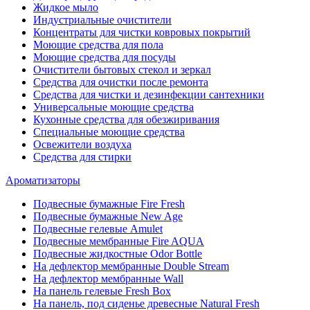
Жидкое мыло
Индустриальные очистители
Концентраты для чистки ковровых покрытий
Моющие средства для пола
Моющие средства для посуды
Очистители бытовых стекол и зеркал
Средства для очистки после ремонта
Средства для чистки и дезинфекции сантехники
Универсальные моющие средства
Кухонные средства для обезжиривания
Специальные моющие средства
Освежители воздуха
Средства для стирки
Ароматизаторы
Подвесные бумажные Fire Fresh
Подвесные бумажные New Age
Подвесные гелевые Amulet
Подвесные мембранные Fire AQUA
Подвесные жидкостные Odor Bottle
На дефлектор мембранные Double Stream
На дефлектор мембранные Wall
На панель гелевые Fresh Box
На панель, под сиденье древесные Natural Fresh