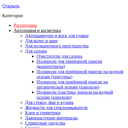
Открыть
Категории
Распродажа
Автохимия и косметика
Автошампуни и воск для сушки
Для колес и шин
Для подкапотного пространства
Для салона
Очистители для салона
Полироли для приборной панели
(концентраты)
Полироли для приборной панели на водной
основе (триггеры)
Полироли для приборной панели на
органической основе (аэрозоли)
Полироли пластика, винила на водной
основе (аэрозоли)
Для стекол, фар и кузова
Жидкости для стеклоомывателя
Клеи и герметики
Лакокрасочные материалы
Сервисные средства