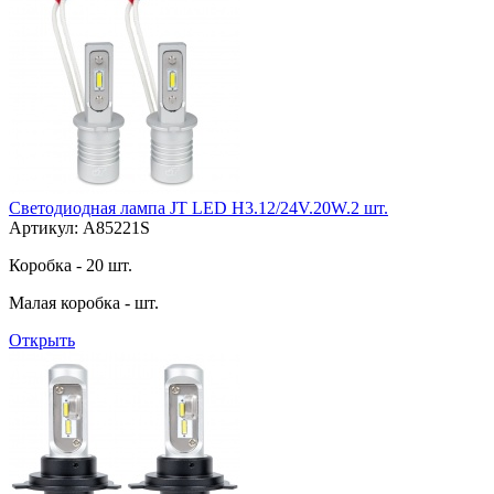
Светодиодная лампа JT LED H3.12/24V.20W.2 шт.
Артикул: A85221S
Коробка - 20 шт.
Малая коробка - шт.
Открыть