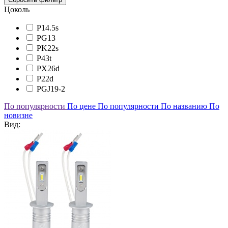
Цоколь
P14.5s
PG13
PK22s
P43t
PX26d
P22d
PGJ19-2
По популярности
По цене
По популярности
По названию
По
новизне
Вид: