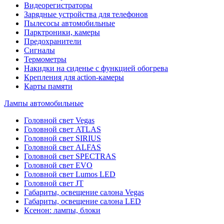
Видеорегистраторы
Зарядные устройства для телефонов
Пылесосы автомобильные
Парктроники, камеры
Предохранители
Сигналы
Термометры
Накидки на сиденье с функцией обогрева
Крепления для action-камеры
Карты памяти
Лампы автомобильные
Головной свет Vegas
Головной свет ATLAS
Головной свет SIRIUS
Головной свет ALFAS
Головной свет SPECTRAS
Головной свет EVO
Головной свет Lumos LED
Головной свет JT
Габариты, освещение салона Vegas
Габариты, освещение салона LED
Ксенон: лампы, блоки