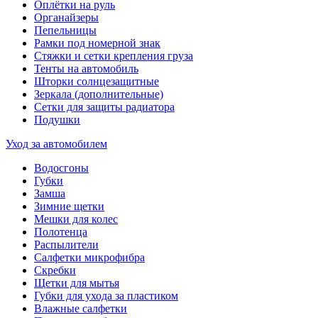
Оплётки на руль
Органайзеры
Пепельницы
Рамки под номерной знак
Стяжки и сетки крепления груза
Тенты на автомобиль
Шторки солнцезащитные
Зеркала (дополнительные)
Сетки для защиты радиатора
Подушки
Уход за автомобилем
Водосгоны
Губки
Замша
Зимние щетки
Мешки для колес
Полотенца
Распылители
Салфетки микрофибра
Скребки
Щетки для мытья
Губки для ухода за пластиком
Влажные салфетки