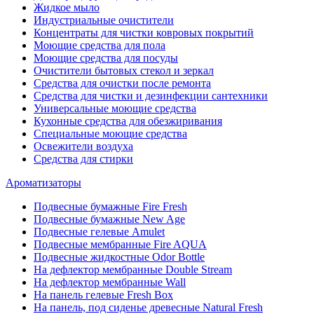
Жидкое мыло
Индустриальные очистители
Концентраты для чистки ковровых покрытий
Моющие средства для пола
Моющие средства для посуды
Очистители бытовых стекол и зеркал
Средства для очистки после ремонта
Средства для чистки и дезинфекции сантехники
Универсальные моющие средства
Кухонные средства для обезжиривания
Специальные моющие средства
Освежители воздуха
Средства для стирки
Ароматизаторы
Подвесные бумажные Fire Fresh
Подвесные бумажные New Age
Подвесные гелевые Amulet
Подвесные мембранные Fire AQUA
Подвесные жидкостные Odor Bottle
На дефлектор мембранные Double Stream
На дефлектор мембранные Wall
На панель гелевые Fresh Box
На панель, под сиденье древесные Natural Fresh