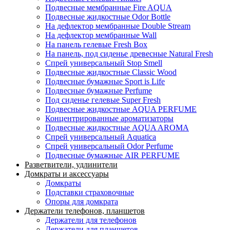
Подвесные мембранные Fire AQUA
Подвесные жидкостные Odor Bottle
На дефлектор мембранные Double Stream
На дефлектор мембранные Wall
На панель гелевые Fresh Box
На панель, под сиденье древесные Natural Fresh
Спрей универсальный Stop Smell
Подвесные жидкостные Classic Wood
Подвесные бумажные Sport is Life
Подвесные бумажные Perfume
Под сиденье гелевые Super Fresh
Подвесные жидкостные AQUA PERFUME
Концентрированные ароматизаторы
Подвесные жидкостные AQUA AROMA
Спрей универсальный Aquatica
Спрей универсальный Odor Perfume
Подвесные бумажные AIR PERFUME
Разветвители, удлинители
Домкраты и аксессуары
Домкраты
Подставки страховочные
Опоры для домкрата
Держатели телефонов, планшетов
Держатели для телефонов
Держатели для планшетов