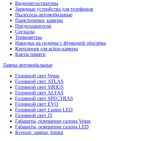
Видеорегистраторы
Зарядные устройства для телефонов
Пылесосы автомобильные
Парктроники, камеры
Предохранители
Сигналы
Термометры
Накидки на сиденье с функцией обогрева
Крепления для action-камеры
Карты памяти
Лампы автомобильные
Головной свет Vegas
Головной свет ATLAS
Головной свет SIRIUS
Головной свет ALFAS
Головной свет SPECTRAS
Головной свет EVO
Головной свет Lumos LED
Головной свет JT
Габариты, освещение салона Vegas
Габариты, освещение салона LED
Ксенон: лампы, блоки