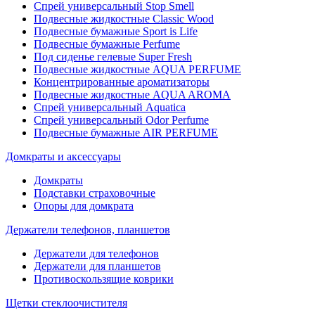
Спрей универсальный Stop Smell
Подвесные жидкостные Classic Wood
Подвесные бумажные Sport is Life
Подвесные бумажные Perfume
Под сиденье гелевые Super Fresh
Подвесные жидкостные AQUA PERFUME
Концентрированные ароматизаторы
Подвесные жидкостные AQUA AROMA
Спрей универсальный Aquatica
Спрей универсальный Odor Perfume
Подвесные бумажные AIR PERFUME
Домкраты и аксессуары
Домкраты
Подставки страховочные
Опоры для домкрата
Держатели телефонов, планшетов
Держатели для телефонов
Держатели для планшетов
Противоскользящие коврики
Щетки стеклоочистителя