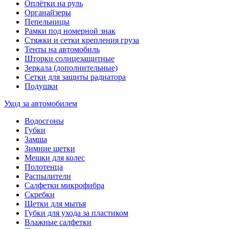
Оплётки на руль
Органайзеры
Пепельницы
Рамки под номерной знак
Стяжки и сетки крепления груза
Тенты на автомобиль
Шторки солнцезащитные
Зеркала (дополнительные)
Сетки для защиты радиатора
Подушки
Уход за автомобилем
Водосгоны
Губки
Замша
Зимние щетки
Мешки для колес
Полотенца
Распылители
Салфетки микрофибра
Скребки
Щетки для мытья
Губки для ухода за пластиком
Влажные салфетки