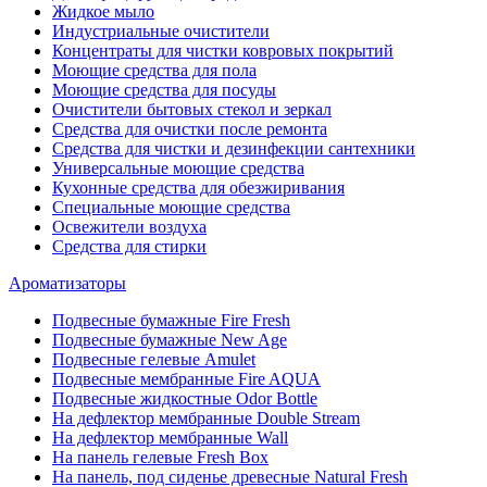
Жидкое мыло
Индустриальные очистители
Концентраты для чистки ковровых покрытий
Моющие средства для пола
Моющие средства для посуды
Очистители бытовых стекол и зеркал
Средства для очистки после ремонта
Средства для чистки и дезинфекции сантехники
Универсальные моющие средства
Кухонные средства для обезжиривания
Специальные моющие средства
Освежители воздуха
Средства для стирки
Ароматизаторы
Подвесные бумажные Fire Fresh
Подвесные бумажные New Age
Подвесные гелевые Amulet
Подвесные мембранные Fire AQUA
Подвесные жидкостные Odor Bottle
На дефлектор мембранные Double Stream
На дефлектор мембранные Wall
На панель гелевые Fresh Box
На панель, под сиденье древесные Natural Fresh