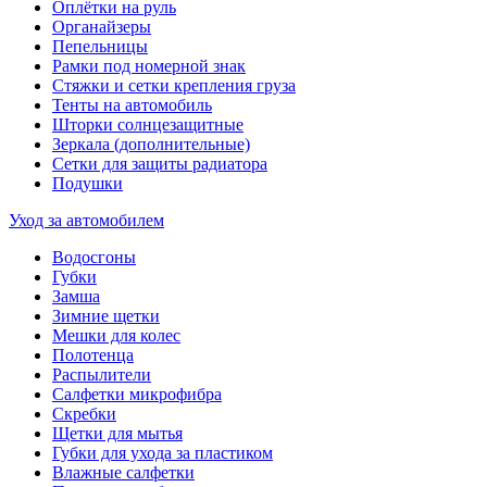
Оплётки на руль
Органайзеры
Пепельницы
Рамки под номерной знак
Стяжки и сетки крепления груза
Тенты на автомобиль
Шторки солнцезащитные
Зеркала (дополнительные)
Сетки для защиты радиатора
Подушки
Уход за автомобилем
Водосгоны
Губки
Замша
Зимние щетки
Мешки для колес
Полотенца
Распылители
Салфетки микрофибра
Скребки
Щетки для мытья
Губки для ухода за пластиком
Влажные салфетки