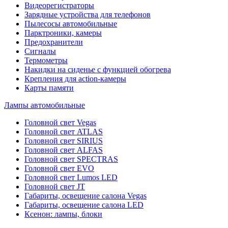
Видеорегистраторы
Зарядные устройства для телефонов
Пылесосы автомобильные
Парктроники, камеры
Предохранители
Сигналы
Термометры
Накидки на сиденье с функцией обогрева
Крепления для action-камеры
Карты памяти
Лампы автомобильные
Головной свет Vegas
Головной свет ATLAS
Головной свет SIRIUS
Головной свет ALFAS
Головной свет SPECTRAS
Головной свет EVO
Головной свет Lumos LED
Головной свет JT
Габариты, освещение салона Vegas
Габариты, освещение салона LED
Ксенон: лампы, блоки