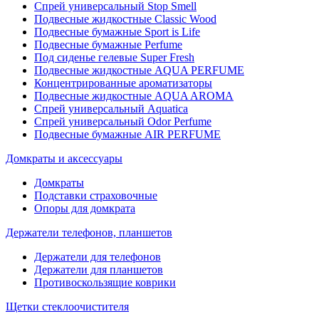
Спрей универсальный Stop Smell
Подвесные жидкостные Classic Wood
Подвесные бумажные Sport is Life
Подвесные бумажные Perfume
Под сиденье гелевые Super Fresh
Подвесные жидкостные AQUA PERFUME
Концентрированные ароматизаторы
Подвесные жидкостные AQUA AROMA
Спрей универсальный Aquatica
Спрей универсальный Odor Perfume
Подвесные бумажные AIR PERFUME
Домкраты и аксессуары
Домкраты
Подставки страховочные
Опоры для домкрата
Держатели телефонов, планшетов
Держатели для телефонов
Держатели для планшетов
Противоскользящие коврики
Щетки стеклоочистителя