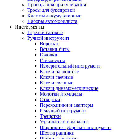
Провода для прикуривания
Тросы для буксировки
Клеммы аккумуляторные
Наборы автомобилиста
Инструменты
Горелки газовые
Ручной инструмент
Воротки
Вставки-биты
Головки
Гайковерты
Измерительный инструмент
Ключи баллонные
Ключи гаечные
Ключи свечные
Ключи динамометрические
Молотки и кувалды
Отвертки
Переходники и адаптеры
Режущий инструмент
Трещотки
Удлинители и карданы
Шарнирно-губцевый инструмент
Шестигранники
Щетки зачистные