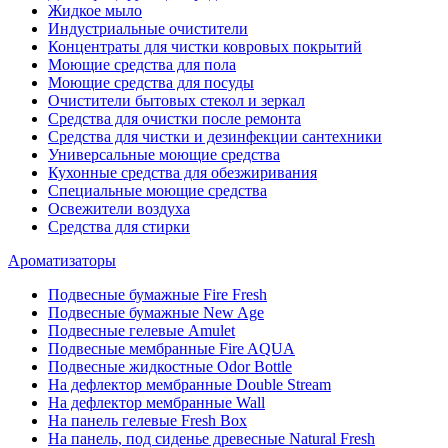
Жидкое мыло
Индустриальные очистители
Концентраты для чистки ковровых покрытий
Моющие средства для пола
Моющие средства для посуды
Очистители бытовых стекол и зеркал
Средства для очистки после ремонта
Средства для чистки и дезинфекции сантехники
Универсальные моющие средства
Кухонные средства для обезжиривания
Специальные моющие средства
Освежители воздуха
Средства для стирки
Ароматизаторы
Подвесные бумажные Fire Fresh
Подвесные бумажные New Age
Подвесные гелевые Amulet
Подвесные мембранные Fire AQUA
Подвесные жидкостные Odor Bottle
На дефлектор мембранные Double Stream
На дефлектор мембранные Wall
На панель гелевые Fresh Box
На панель, под сиденье древесные Natural Fresh