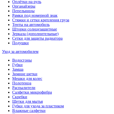
Оплётки на руль
Органайзеры
Пепельницы
Рамки под номерной знак
Стяжки и сетки крепления груза
Тенты на автомобиль
Шторки солнцезащитные
Зеркала (дополнительные)
Сетки для защиты радиатора
Подушки
Уход за автомобилем
Водосгоны
Губки
Замша
Зимние щетки
Мешки для колес
Полотенца
Распылители
Салфетки микрофибра
Скребки
Щетки для мытья
Губки для ухода за пластиком
Влажные салфетки