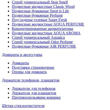
Спрей универсальный Stop Smell
Подвесные жидкостные Classic Wood
Подвесные бумажные Sport is Life
Подвесные бумажные Perfume
Под сиденье гелевые Super Fresh
Подвесные жидкостные AQUA PERFUME
Концентрированные ароматизаторы
Подвесные жидкостные AQUA AROMA
Спрей универсальный Aquatica
Спрей универсальный Odor Perfume
Подвесные бумажные AIR PERFUME
Домкраты и аксессуары
Домкраты
Подставки страховочные
Опоры для домкрата
Держатели телефонов, планшетов
Держатели для телефонов
Держатели для планшетов
Противоскользящие коврики
Щетки стеклоочистителя