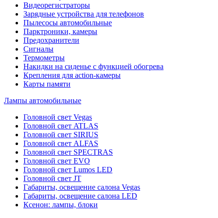
Видеорегистраторы
Зарядные устройства для телефонов
Пылесосы автомобильные
Парктроники, камеры
Предохранители
Сигналы
Термометры
Накидки на сиденье с функцией обогрева
Крепления для action-камеры
Карты памяти
Лампы автомобильные
Головной свет Vegas
Головной свет ATLAS
Головной свет SIRIUS
Головной свет ALFAS
Головной свет SPECTRAS
Головной свет EVO
Головной свет Lumos LED
Головной свет JT
Габариты, освещение салона Vegas
Габариты, освещение салона LED
Ксенон: лампы, блоки