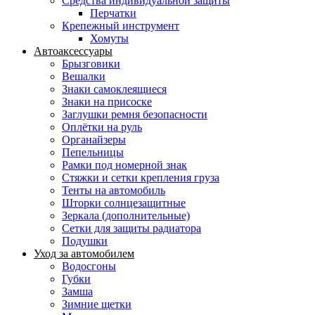
Средства индивидуальной защиты
Перчатки
Крепежный инструмент
Хомуты
Автоаксессуары
Брызговики
Вешалки
Знаки самоклеящиеся
Знаки на присоске
Заглушки ремня безопасности
Оплётки на руль
Органайзеры
Пепельницы
Рамки под номерной знак
Стяжки и сетки крепления груза
Тенты на автомобиль
Шторки солнцезащитные
Зеркала (дополнительные)
Сетки для защиты радиатора
Подушки
Уход за автомобилем
Водосгоны
Губки
Замша
Зимние щетки