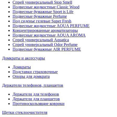
Спрей универсальный Stop Smell
Подвесные жидкостные Classic Wood
Подвесные бумажные Sport is Life
Подвесные бумажные Perfume
Под сиденье гелевые Super Fresh
Подвесные жидкостные AQUA PERFUME
Концентрированные ароматизаторы
Подвесные жидкостные AQUA AROMA
Спрей универсальный Aquatica
Спрей универсальный Odor Perfume
Подвесные бумажные AIR PERFUME
Домкраты и аксессуары
Домкраты
Подставки страховочные
Опоры для домкрата
Держатели телефонов, планшетов
Держатели для телефонов
Держатели для планшетов
Противоскользящие коврики
Щетки стеклоочистителя