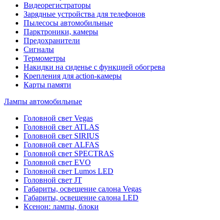
Видеорегистраторы
Зарядные устройства для телефонов
Пылесосы автомобильные
Парктроники, камеры
Предохранители
Сигналы
Термометры
Накидки на сиденье с функцией обогрева
Крепления для action-камеры
Карты памяти
Лампы автомобильные
Головной свет Vegas
Головной свет ATLAS
Головной свет SIRIUS
Головной свет ALFAS
Головной свет SPECTRAS
Головной свет EVO
Головной свет Lumos LED
Головной свет JT
Габариты, освещение салона Vegas
Габариты, освещение салона LED
Ксенон: лампы, блоки