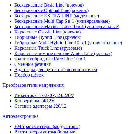
Бескаркасные Basic Line (крючок)
Бескаркасные Optimal Line (крючок)
Бескаркасные EXTRA LINE (модельные)
Бескаркасные Multi-Cap 6 в 1 (универсальные)
Бескаркасные Maximal Line 10 в 1 (универсальные)
Каркасные Classic Line (крючок)
Гибридные Hybrid Line (крючок)
Гибридные Multi Hybrid Line 10 в 1 (универсальные)
Каркасные Truck Line (грузовые)
Каркасные зимние в чехле Winter Line (крючок)
Задние гибридные Rare Line 10 в 1
Сменные резинки
Адаптеры для щеток стеклоочистителей
Подбор щёток
Преобразователи напряжения
Инверторы 12/220V, 24/220V
Конвертеры 24/12V
Сетевые адаптеры 220/12
Автоэлектроника
FM трансмиттеры (модуляторы)
Вентиляторы автомобильные