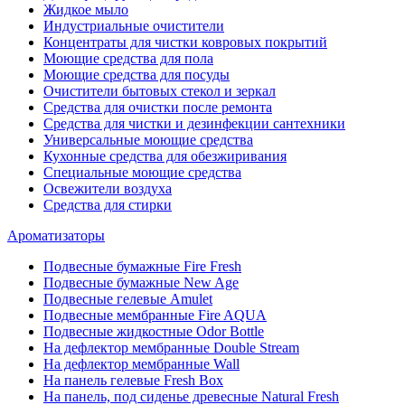
Жидкое мыло
Индустриальные очистители
Концентраты для чистки ковровых покрытий
Моющие средства для пола
Моющие средства для посуды
Очистители бытовых стекол и зеркал
Средства для очистки после ремонта
Средства для чистки и дезинфекции сантехники
Универсальные моющие средства
Кухонные средства для обезжиривания
Специальные моющие средства
Освежители воздуха
Средства для стирки
Ароматизаторы
Подвесные бумажные Fire Fresh
Подвесные бумажные New Age
Подвесные гелевые Amulet
Подвесные мембранные Fire AQUA
Подвесные жидкостные Odor Bottle
На дефлектор мембранные Double Stream
На дефлектор мембранные Wall
На панель гелевые Fresh Box
На панель, под сиденье древесные Natural Fresh