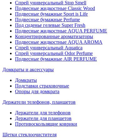
Спрей универсальный Stop Smell
Подвесные жидкостные Classic Wood
Подвесные бумажные Sport is Life
Подвесные бумажные Perfume
Под сиденье гелевые Super Fresh
Подвесные жидкостные AQUA PERFUME
Концентрированные ароматизаторы
Подвесные жидкостные AQUA AROMA
Спрей универсальный Aquatica
Спрей универсальный Odor Perfume
Подвесные бумажные AIR PERFUME
Домкраты и аксессуары
Домкраты
Подставки страховочные
Опоры для домкрата
Держатели телефонов, планшетов
Держатели для телефонов
Держатели для планшетов
Противоскользящие коврики
Щетки стеклоочистителя