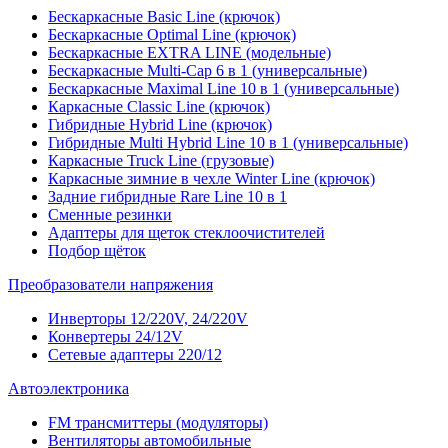
Бескаркасные Basic Line (крючок)
Бескаркасные Optimal Line (крючок)
Бескаркасные EXTRA LINE (модельные)
Бескаркасные Multi-Cap 6 в 1 (универсальные)
Бескаркасные Maximal Line 10 в 1 (универсальные)
Каркасные Classic Line (крючок)
Гибридные Hybrid Line (крючок)
Гибридные Multi Hybrid Line 10 в 1 (универсальные)
Каркасные Truck Line (грузовые)
Каркасные зимние в чехле Winter Line (крючок)
Задние гибридные Rare Line 10 в 1
Сменные резинки
Адаптеры для щеток стеклоочистителей
Подбор щёток
Преобразователи напряжения
Инверторы 12/220V, 24/220V
Конвертеры 24/12V
Сетевые адаптеры 220/12
Автоэлектроника
FM трансмиттеры (модуляторы)
Вентиляторы автомобильные