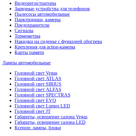
Видеорегистраторы
Зарядные устройства для телефонов
Пылесосы автомобильные
Парктроники, камеры
Предохранители
Сигналы
Термометры
Накидки на сиденье с функцией обогрева
Крепления для action-камеры
Карты памяти
Лампы автомобильные
Головной свет Vegas
Головной свет ATLAS
Головной свет SIRIUS
Головной свет ALFAS
Головной свет SPECTRAS
Головной свет EVO
Головной свет Lumos LED
Головной свет JT
Габариты, освещение салона Vegas
Габариты, освещение салона LED
Ксенон: лампы, блоки