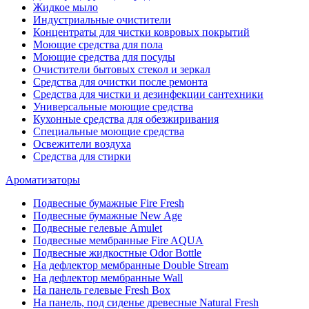
Жидкое мыло
Индустриальные очистители
Концентраты для чистки ковровых покрытий
Моющие средства для пола
Моющие средства для посуды
Очистители бытовых стекол и зеркал
Средства для очистки после ремонта
Средства для чистки и дезинфекции сантехники
Универсальные моющие средства
Кухонные средства для обезжиривания
Специальные моющие средства
Освежители воздуха
Средства для стирки
Ароматизаторы
Подвесные бумажные Fire Fresh
Подвесные бумажные New Age
Подвесные гелевые Amulet
Подвесные мембранные Fire AQUA
Подвесные жидкостные Odor Bottle
На дефлектор мембранные Double Stream
На дефлектор мембранные Wall
На панель гелевые Fresh Box
На панель, под сиденье древесные Natural Fresh