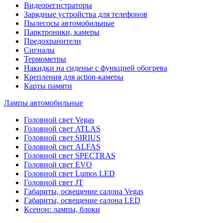
Видеорегистраторы
Зарядные устройства для телефонов
Пылесосы автомобильные
Парктроники, камеры
Предохранители
Сигналы
Термометры
Накидки на сиденье с функцией обогрева
Крепления для action-камеры
Карты памяти
Лампы автомобильные
Головной свет Vegas
Головной свет ATLAS
Головной свет SIRIUS
Головной свет ALFAS
Головной свет SPECTRAS
Головной свет EVO
Головной свет Lumos LED
Головной свет JT
Габариты, освещение салона Vegas
Габариты, освещение салона LED
Ксенон: лампы, блоки