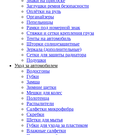
Знаки на присоске
Заглушки ремня безопасности
Оплётки на руль
Органайзеры
Пепельницы
Рамки под номерной знак
Стяжки и сетки крепления груза
Тенты на автомобиль
Шторки солнцезащитные
Зеркала (дополнительные)
Сетки для защиты радиатора
Подушки
Уход за автомобилем
Водосгоны
Губки
Замша
Зимние щетки
Мешки для колес
Полотенца
Распылители
Салфетки микрофибра
Скребки
Щетки для мытья
Губки для ухода за пластиком
Влажные салфетки