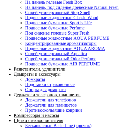
На панель гелевые Fresh Box
На панель, под сиденье древесные Natural Fresh
Спрей универсальный Stop Smell
Подвесные жидкостные Classic Wood
Подвесные бумажные Sport is Life
Подвесные бумажные Perfume
Под сиденье гелевые Super Fresh
Подвесные жидкостные AQUA PERFUME
Концентрированные ароматизаторы
Подвесные жидкостные AQUA AROMA
Спрей универсальный Aquatica
Спрей универсальный Odor Perfume
Подвесные бумажные AIR PERFUME
Разветвители, удлинители
Домкраты и аксессуары
Домкраты
Подставки страховочные
Опоры для домкрата
Держатели телефонов, планшетов
Держатели для телефонов
Держатели для планшетов
Противоскользящие коврики
Компрессоры и насосы
Щетки стеклоочистителя
Бескаркасные Basic Line (крючок)