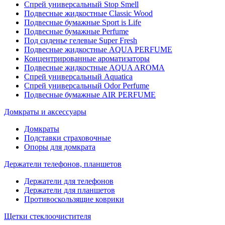
Спрей универсальный Stop Smell
Подвесные жидкостные Classic Wood
Подвесные бумажные Sport is Life
Подвесные бумажные Perfume
Под сиденье гелевые Super Fresh
Подвесные жидкостные AQUA PERFUME
Концентрированные ароматизаторы
Подвесные жидкостные AQUA AROMA
Спрей универсальный Aquatica
Спрей универсальный Odor Perfume
Подвесные бумажные AIR PERFUME
Домкраты и аксессуары
Домкраты
Подставки страховочные
Опоры для домкрата
Держатели телефонов, планшетов
Держатели для телефонов
Держатели для планшетов
Противоскользящие коврики
Щетки стеклоочистителя