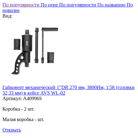
По популярности
По цене
По популярности
По названию
По
новизне
Вид:
Гайковерт механический 1"DR 270 мм, 3800Нм, 1:58 (головки
32,33 мм) в кейсе AVS WL-02
Артикул: A40996S
Коробка - 2 шт.
Малая коробка - шт.
Открыть