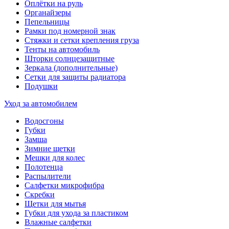
Оплётки на руль
Органайзеры
Пепельницы
Рамки под номерной знак
Стяжки и сетки крепления груза
Тенты на автомобиль
Шторки солнцезащитные
Зеркала (дополнительные)
Сетки для защиты радиатора
Подушки
Уход за автомобилем
Водосгоны
Губки
Замша
Зимние щетки
Мешки для колес
Полотенца
Распылители
Салфетки микрофибра
Скребки
Щетки для мытья
Губки для ухода за пластиком
Влажные салфетки