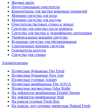
Жидкое мыло
Индустриальные очистители
Концентраты для чистки ковровых покрытий
Моющие средства для пола
Моющие средства для посуды
Очистители бытовых стекол и зеркал
Средства для очистки после ремонта
Средства для чистки и дезинфекции сантехники
Универсальные моющие средства
Кухонные средства для обезжиривания
Специальные моющие средства
Освежители воздуха
Средства для стирки
Ароматизаторы
Подвесные бумажные Fire Fresh
Подвесные бумажные New Age
Подвесные гелевые Amulet
Подвесные мембранные Fire AQUA
Подвесные жидкостные Odor Bottle
На дефлектор мембранные Double Stream
На дефлектор мембранные Wall
На панель гелевые Fresh Box
На панель, под сиденье древесные Natural Fresh