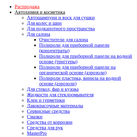
Распродажа
Автохимия и косметика
Автошампуни и воск для сушки
Для колес и шин
Для подкапотного пространства
Для салона
Очистители для салона
Полироли для приборной панели
(концентраты)
Полироли для приборной панели на водной
основе (триггеры)
Полироли для приборной панели на
органической основе (аэрозоли)
Полироли пластика, винила на водной
основе (аэрозоли)
Для стекол, фар и кузова
Жидкости для стеклоомывателя
Клеи и герметики
Лакокрасочные материалы
Сервисные средства
Смазки
Средства от коррозии
Средства для рук
MasterPro