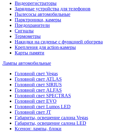
Видеорегистраторы
Зарядные устройства для телефонов
Пылесосы автомобильные
Парктроники, камеры
Предохранители
Сигналы
Термометры
Накидки на сиденье с функцией обогрева
Крепления для action-камеры
Карты памяти
Лампы автомобильные
Головной свет Vegas
Головной свет ATLAS
Головной свет SIRIUS
Головной свет ALFAS
Головной свет SPECTRAS
Головной свет EVO
Головной свет Lumos LED
Головной свет JT
Габариты, освещение салона Vegas
Габариты, освещение салона LED
Ксенон: лампы, блоки