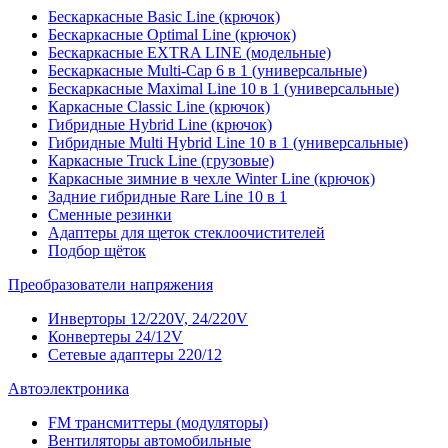
Бескаркасные Basic Line (крючок)
Бескаркасные Optimal Line (крючок)
Бескаркасные EXTRA LINE (модельные)
Бескаркасные Multi-Cap 6 в 1 (универсальные)
Бескаркасные Maximal Line 10 в 1 (универсальные)
Каркасные Classic Line (крючок)
Гибридные Hybrid Line (крючок)
Гибридные Multi Hybrid Line 10 в 1 (универсальные)
Каркасные Truck Line (грузовые)
Каркасные зимние в чехле Winter Line (крючок)
Задние гибридные Rare Line 10 в 1
Сменные резинки
Адаптеры для щеток стеклоочистителей
Подбор щёток
Преобразователи напряжения
Инверторы 12/220V, 24/220V
Конвертеры 24/12V
Сетевые адаптеры 220/12
Автоэлектроника
FM трансмиттеры (модуляторы)
Вентиляторы автомобильные