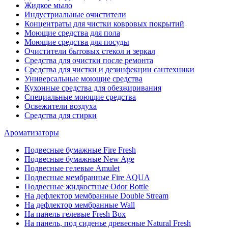
Жидкое мыло
Индустриальные очистители
Концентраты для чистки ковровых покрытий
Моющие средства для пола
Моющие средства для посуды
Очистители бытовых стекол и зеркал
Средства для очистки после ремонта
Средства для чистки и дезинфекции сантехники
Универсальные моющие средства
Кухонные средства для обезжиривания
Специальные моющие средства
Освежители воздуха
Средства для стирки
Ароматизаторы
Подвесные бумажные Fire Fresh
Подвесные бумажные New Age
Подвесные гелевые Amulet
Подвесные мембранные Fire AQUA
Подвесные жидкостные Odor Bottle
На дефлектор мембранные Double Stream
На дефлектор мембранные Wall
На панель гелевые Fresh Box
На панель, под сиденье древесные Natural Fresh