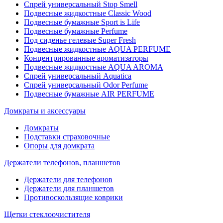
Спрей универсальный Stop Smell
Подвесные жидкостные Classic Wood
Подвесные бумажные Sport is Life
Подвесные бумажные Perfume
Под сиденье гелевые Super Fresh
Подвесные жидкостные AQUA PERFUME
Концентрированные ароматизаторы
Подвесные жидкостные AQUA AROMA
Спрей универсальный Aquatica
Спрей универсальный Odor Perfume
Подвесные бумажные AIR PERFUME
Домкраты и аксессуары
Домкраты
Подставки страховочные
Опоры для домкрата
Держатели телефонов, планшетов
Держатели для телефонов
Держатели для планшетов
Противоскользящие коврики
Щетки стеклоочистителя