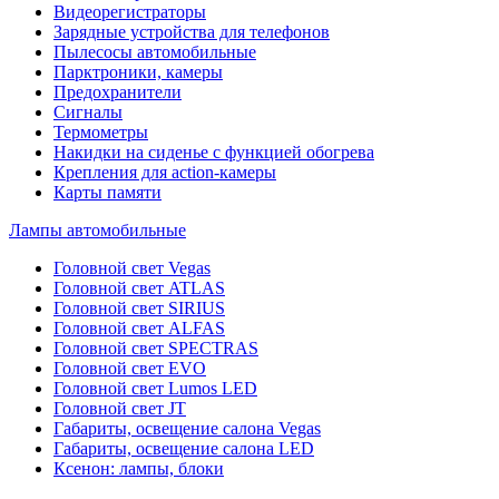
Видеорегистраторы
Зарядные устройства для телефонов
Пылесосы автомобильные
Парктроники, камеры
Предохранители
Сигналы
Термометры
Накидки на сиденье с функцией обогрева
Крепления для action-камеры
Карты памяти
Лампы автомобильные
Головной свет Vegas
Головной свет ATLAS
Головной свет SIRIUS
Головной свет ALFAS
Головной свет SPECTRAS
Головной свет EVO
Головной свет Lumos LED
Головной свет JT
Габариты, освещение салона Vegas
Габариты, освещение салона LED
Ксенон: лампы, блоки