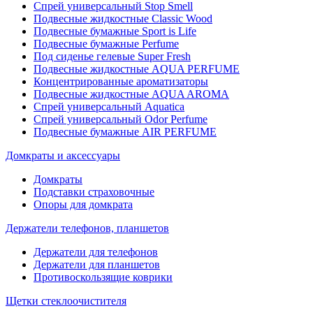
Спрей универсальный Stop Smell
Подвесные жидкостные Classic Wood
Подвесные бумажные Sport is Life
Подвесные бумажные Perfume
Под сиденье гелевые Super Fresh
Подвесные жидкостные AQUA PERFUME
Концентрированные ароматизаторы
Подвесные жидкостные AQUA AROMA
Спрей универсальный Aquatica
Спрей универсальный Odor Perfume
Подвесные бумажные AIR PERFUME
Домкраты и аксессуары
Домкраты
Подставки страховочные
Опоры для домкрата
Держатели телефонов, планшетов
Держатели для телефонов
Держатели для планшетов
Противоскользящие коврики
Щетки стеклоочистителя