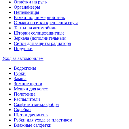
Оплётки на руль
Органайзеры
Пепельницы
Рамки под номерной знак
Стяжки и сетки крепления груза
Тенты на автомобиль
Шторки солнцезащитные
Зеркала (дополнительные)
Сетки для защиты радиатора
Подушки
Уход за автомобилем
Водосгоны
Губки
Замша
Зимние щетки
Мешки для колес
Полотенца
Распылители
Салфетки микрофибра
Скребки
Щетки для мытья
Губки для ухода за пластиком
Влажные салфетки