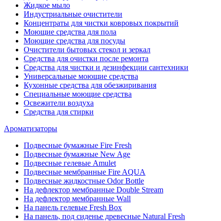
Жидкое мыло
Индустриальные очистители
Концентраты для чистки ковровых покрытий
Моющие средства для пола
Моющие средства для посуды
Очистители бытовых стекол и зеркал
Средства для очистки после ремонта
Средства для чистки и дезинфекции сантехники
Универсальные моющие средства
Кухонные средства для обезжиривания
Специальные моющие средства
Освежители воздуха
Средства для стирки
Ароматизаторы
Подвесные бумажные Fire Fresh
Подвесные бумажные New Age
Подвесные гелевые Amulet
Подвесные мембранные Fire AQUA
Подвесные жидкостные Odor Bottle
На дефлектор мембранные Double Stream
На дефлектор мембранные Wall
На панель гелевые Fresh Box
На панель, под сиденье древесные Natural Fresh