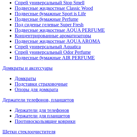
Спрей универсальный Stop Smell
Подвесные жидкостные Classic Wood
Подвесные бумажные Sport is Life
Подвесные бумажные Perfume
Под сиденье гелевые Super Fresh
Подвесные жидкостные AQUA PERFUME
Концентрированные ароматизаторы
Подвесные жидкостные AQUA AROMA
Спрей универсальный Aquatica
Спрей универсальный Odor Perfume
Подвесные бумажные AIR PERFUME
Домкраты и аксессуары
Домкраты
Подставки страховочные
Опоры для домкрата
Держатели телефонов, планшетов
Держатели для телефонов
Держатели для планшетов
Противоскользящие коврики
Щетки стеклоочистителя