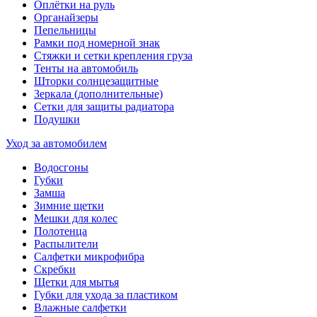
Оплётки на руль
Органайзеры
Пепельницы
Рамки под номерной знак
Стяжки и сетки крепления груза
Тенты на автомобиль
Шторки солнцезащитные
Зеркала (дополнительные)
Сетки для защиты радиатора
Подушки
Уход за автомобилем
Водосгоны
Губки
Замша
Зимние щетки
Мешки для колес
Полотенца
Распылители
Салфетки микрофибра
Скребки
Щетки для мытья
Губки для ухода за пластиком
Влажные салфетки