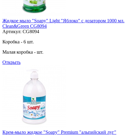
Жидкое мыло "Soapy" Light "Яблоко" с дозатором 1000 мл.
Clean&Green CG8094
Артикул: CG8094
Коробка - 6 шт.
Малая коробка - шт.
Открыть
Крем-мыло жидкое "Soapy" Premium "альпийский луг"