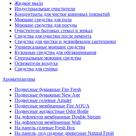
Жидкое мыло
Индустриальные очистители
Концентраты для чистки ковровых покрытий
Моющие средства для пола
Моющие средства для посуды
Очистители бытовых стекол и зеркал
Средства для очистки после ремонта
Средства для чистки и дезинфекции сантехники
Универсальные моющие средства
Кухонные средства для обезжиривания
Специальные моющие средства
Освежители воздуха
Средства для стирки
Ароматизаторы
Подвесные бумажные Fire Fresh
Подвесные бумажные New Age
Подвесные гелевые Amulet
Подвесные мембранные Fire AQUA
Подвесные жидкостные Odor Bottle
На дефлектор мембранные Double Stream
На дефлектор мембранные Wall
На панель гелевые Fresh Box
На панель, под сиденье древесные Natural Fresh