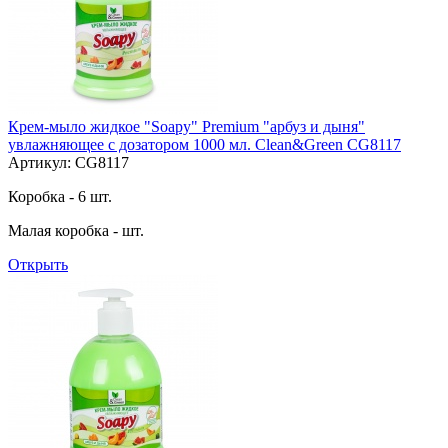
Крем-мыло жидкое "Soapy" Premium "арбуз и дыня"
увлажняющее с дозатором 1000 мл. Clean&Green CG8117
Артикул: CG8117
Коробка - 6 шт.
Малая коробка - шт.
Открыть