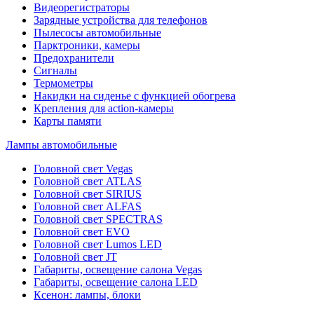
Видеорегистраторы
Зарядные устройства для телефонов
Пылесосы автомобильные
Парктроники, камеры
Предохранители
Сигналы
Термометры
Накидки на сиденье с функцией обогрева
Крепления для action-камеры
Карты памяти
Лампы автомобильные
Головной свет Vegas
Головной свет ATLAS
Головной свет SIRIUS
Головной свет ALFAS
Головной свет SPECTRAS
Головной свет EVO
Головной свет Lumos LED
Головной свет JT
Габариты, освещение салона Vegas
Габариты, освещение салона LED
Ксенон: лампы, блоки