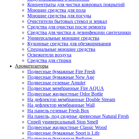
Концентраты для чистки ковровых покрытий
Моющие средства для пола
Моющие средства для посуды
Очистители бытовых стекол и зеркал
Средства для очистки после ремонта
Средства для чистки и дезинфекции сантехники
Универсальные моющие средства
Кухонные средства для обезжиривания
Специальные моющие средства
Освежители воздуха
Средства для стирки
Ароматизаторы
Подвесные бумажные Fire Fresh
Подвесные бумажные New Age
Подвесные гелевые Amulet
Подвесные мембранные Fire AQUA
Подвесные жидкостные Odor Bottle
На дефлектор мембранные Double Stream
На дефлектор мембранные Wall
На панель гелевые Fresh Box
На панель, под сиденье древесные Natural Fresh
Спрей универсальный Stop Smell
Подвесные жидкостные Classic Wood
Подвесные бумажные Sport is Life
Подвесные бумажные Perfume