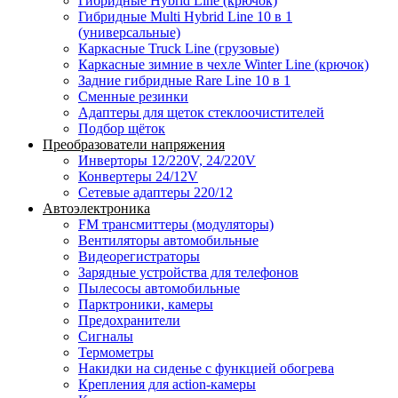
Гибридные Hybrid Line (крючок)
Гибридные Multi Hybrid Line 10 в 1
(универсальные)
Каркасные Truck Line (грузовые)
Каркасные зимние в чехле Winter Line (крючок)
Задние гибридные Rare Line 10 в 1
Сменные резинки
Адаптеры для щеток стеклоочистителей
Подбор щёток
Преобразователи напряжения
Инверторы 12/220V, 24/220V
Конвертеры 24/12V
Сетевые адаптеры 220/12
Автоэлектроника
FM трансмиттеры (модуляторы)
Вентиляторы автомобильные
Видеорегистраторы
Зарядные устройства для телефонов
Пылесосы автомобильные
Парктроники, камеры
Предохранители
Сигналы
Термометры
Накидки на сиденье с функцией обогрева
Крепления для action-камеры