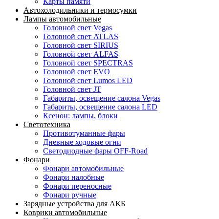
Карты памяти
Автохолодильники и термосумки
Лампы автомобильные
Головной свет Vegas
Головной свет ATLAS
Головной свет SIRIUS
Головной свет ALFAS
Головной свет SPECTRAS
Головной свет EVO
Головной свет Lumos LED
Головной свет JT
Габариты, освещение салона Vegas
Габариты, освещение салона LED
Ксенон: лампы, блоки
Светотехника
Противотуманные фары
Дневные ходовые огни
Светодиодные фары OFF-Road
Фонари
Фонари автомобильные
Фонари налобные
Фонари переносные
Фонари ручные
Зарядные устройства для АКБ
Коврики автомобильные