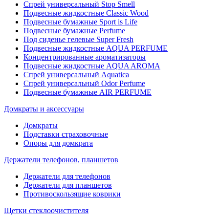
Спрей универсальный Stop Smell
Подвесные жидкостные Classic Wood
Подвесные бумажные Sport is Life
Подвесные бумажные Perfume
Под сиденье гелевые Super Fresh
Подвесные жидкостные AQUA PERFUME
Концентрированные ароматизаторы
Подвесные жидкостные AQUA AROMA
Спрей универсальный Aquatica
Спрей универсальный Odor Perfume
Подвесные бумажные AIR PERFUME
Домкраты и аксессуары
Домкраты
Подставки страховочные
Опоры для домкрата
Держатели телефонов, планшетов
Держатели для телефонов
Держатели для планшетов
Противоскользящие коврики
Щетки стеклоочистителя