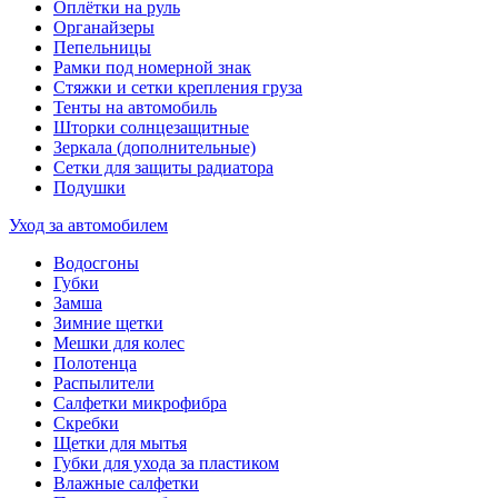
Оплётки на руль
Органайзеры
Пепельницы
Рамки под номерной знак
Стяжки и сетки крепления груза
Тенты на автомобиль
Шторки солнцезащитные
Зеркала (дополнительные)
Сетки для защиты радиатора
Подушки
Уход за автомобилем
Водосгоны
Губки
Замша
Зимние щетки
Мешки для колес
Полотенца
Распылители
Салфетки микрофибра
Скребки
Щетки для мытья
Губки для ухода за пластиком
Влажные салфетки