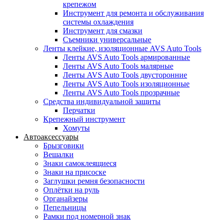
крепежом
Инструмент для ремонта и обслуживания
системы охлаждения
Инструмент для смазки
Съемники универсальные
Ленты клейкие, изоляционные AVS Auto Tools
Ленты AVS Auto Tools армированные
Ленты AVS Auto Tools малярные
Ленты AVS Auto Tools двусторонние
Ленты AVS Auto Tools изоляционные
Ленты AVS Auto Tools прозрачные
Средства индивидуальной защиты
Перчатки
Крепежный инструмент
Хомуты
Автоаксессуары
Брызговики
Вешалки
Знаки самоклеящиеся
Знаки на присоске
Заглушки ремня безопасности
Оплётки на руль
Органайзеры
Пепельницы
Рамки под номерной знак