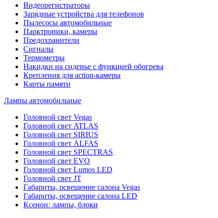
Видеорегистраторы
Зарядные устройства для телефонов
Пылесосы автомобильные
Парктроники, камеры
Предохранители
Сигналы
Термометры
Накидки на сиденье с функцией обогрева
Крепления для action-камеры
Карты памяти
Лампы автомобильные
Головной свет Vegas
Головной свет ATLAS
Головной свет SIRIUS
Головной свет ALFAS
Головной свет SPECTRAS
Головной свет EVO
Головной свет Lumos LED
Головной свет JT
Габариты, освещение салона Vegas
Габариты, освещение салона LED
Ксенон: лампы, блоки