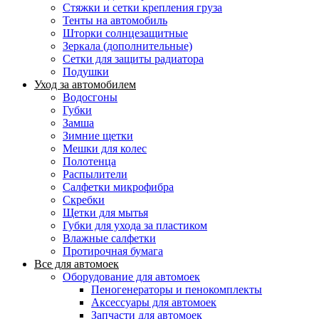
Стяжки и сетки крепления груза
Тенты на автомобиль
Шторки солнцезащитные
Зеркала (дополнительные)
Сетки для защиты радиатора
Подушки
Уход за автомобилем
Водосгоны
Губки
Замша
Зимние щетки
Мешки для колес
Полотенца
Распылители
Салфетки микрофибра
Скребки
Щетки для мытья
Губки для ухода за пластиком
Влажные салфетки
Протирочная бумага
Все для автомоек
Оборудование для автомоек
Пеногенераторы и пенокомплекты
Аксессуары для автомоек
Запчасти для автомоек