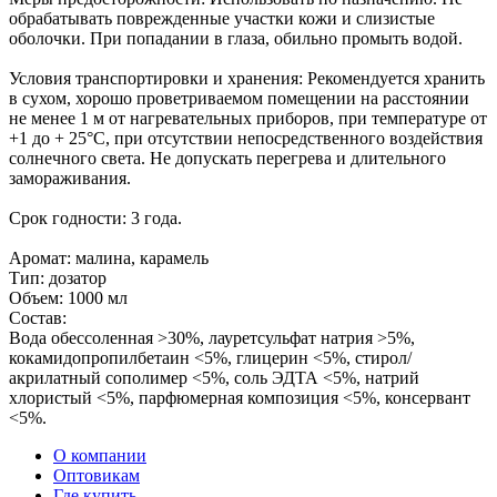
обрабатывать поврежденные участки кожи и слизистые
оболочки. При попадании в глаза, обильно промыть водой.
Условия транспортировки и хранения: Рекомендуется хранить
в сухом, хорошо проветриваемом помещении на расстоянии
не менее 1 м от нагревательных приборов, при температуре от
+1 до + 25°С, при отсутствии непосредственного воздействия
солнечного света. Не допускать перегрева и длительного
замораживания.
Срок годности: 3 года.
Аромат: малина, карамель
Тип: дозатор
Объем: 1000 мл
Состав:
Вода обессоленная >30%, лауретсульфат натрия >5%,
кокамидопропилбетаин <5%, глицерин <5%, стирол/
акрилатный сополимер <5%, соль ЭДТА <5%, натрий
хлористый <5%, парфюмерная композиция <5%, консервант
<5%.
О компании
Оптовикам
Где купить