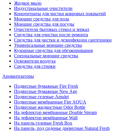
Жидкое мыло
Индустриальные очистители
Концентраты для чистки ковровых покрытий
Моющие средства для пола
Моющие средства для посуды
Очистители бытовых стекол и зеркал
Средства для очистки после ремонта
Средства для чистки и дезинфекции сантехники
Универсальные моющие средства
Кухонные средства для обезжиривания
Специальные моющие средства
Освежители воздуха
Средства для стирки
Ароматизаторы
Подвесные бумажные Fire Fresh
Подвесные бумажные New Age
Подвесные гелевые Amulet
Подвесные мембранные Fire AQUA
Подвесные жидкостные Odor Bottle
На дефлектор мембранные Double Stream
На дефлектор мембранные Wall
На панель гелевые Fresh Box
На панель, под сиденье древесные Natural Fresh