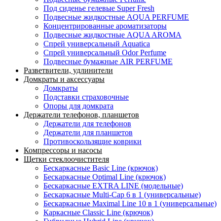
Под сиденье гелевые Super Fresh
Подвесные жидкостные AQUA PERFUME
Концентрированные ароматизаторы
Подвесные жидкостные AQUA AROMA
Спрей универсальный Aquatica
Спрей универсальный Odor Perfume
Подвесные бумажные AIR PERFUME
Разветвители, удлинители
Домкраты и аксессуары
Домкраты
Подставки страховочные
Опоры для домкрата
Держатели телефонов, планшетов
Держатели для телефонов
Держатели для планшетов
Противоскользящие коврики
Компрессоры и насосы
Щетки стеклоочистителя
Бескаркасные Basic Line (крючок)
Бескаркасные Optimal Line (крючок)
Бескаркасные EXTRA LINE (модельные)
Бескаркасные Multi-Cap 6 в 1 (универсальные)
Бескаркасные Maximal Line 10 в 1 (универсальные)
Каркасные Classic Line (крючок)