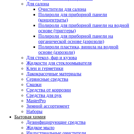
Для салона
Очистители для салона
Полироли для приборной панели
(концентраты)
Полироли для приборной панели на водной
основе (триггеры)
Полироли для приборной панели на
органической основе (аэрозоли)
Полироли пластика, винила на водной
основе (аэрозоли)
Для стекол, фар и кузова
Жидкости для стеклоомывателя
Клеи и герметики
Лакокрасочные материалы
Сервисные средства
Смазки
Средства от коррозии
Средства для рук
MasterPro
Зимний ассортимент
Наборы
Бытовая химия
Дезинфицирующие средства
Жидкое мыло
Индустриальные очистители