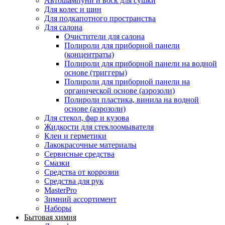
Автошампуни и воск для сушки
Для колес и шин
Для подкапотного пространства
Для салона
Очистители для салона
Полироли для приборной панели
(концентраты)
Полироли для приборной панели на водной
основе (триггеры)
Полироли для приборной панели на
органической основе (аэрозоли)
Полироли пластика, винила на водной
основе (аэрозоли)
Для стекол, фар и кузова
Жидкости для стеклоомывателя
Клеи и герметики
Лакокрасочные материалы
Сервисные средства
Смазки
Средства от коррозии
Средства для рук
MasterPro
Зимний ассортимент
Наборы
Бытовая химия