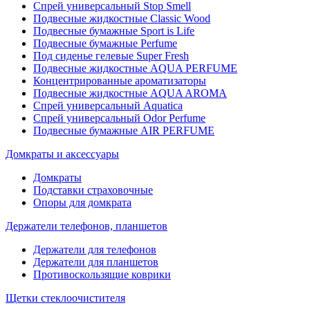
Спрей универсальный Stop Smell
Подвесные жидкостные Classic Wood
Подвесные бумажные Sport is Life
Подвесные бумажные Perfume
Под сиденье гелевые Super Fresh
Подвесные жидкостные AQUA PERFUME
Концентрированные ароматизаторы
Подвесные жидкостные AQUA AROMA
Спрей универсальный Aquatica
Спрей универсальный Odor Perfume
Подвесные бумажные AIR PERFUME
Домкраты и аксессуары
Домкраты
Подставки страховочные
Опоры для домкрата
Держатели телефонов, планшетов
Держатели для телефонов
Держатели для планшетов
Противоскользящие коврики
Щетки стеклоочистителя