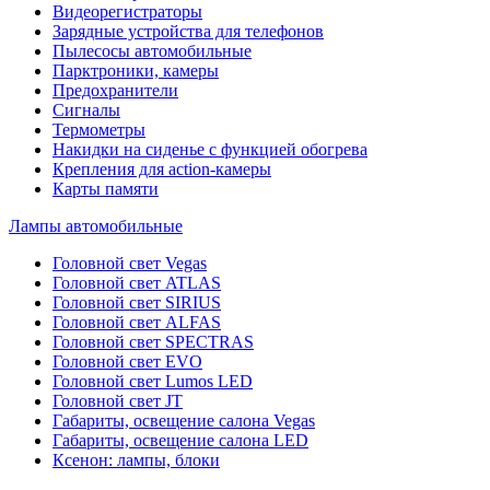
Видеорегистраторы
Зарядные устройства для телефонов
Пылесосы автомобильные
Парктроники, камеры
Предохранители
Сигналы
Термометры
Накидки на сиденье с функцией обогрева
Крепления для action-камеры
Карты памяти
Лампы автомобильные
Головной свет Vegas
Головной свет ATLAS
Головной свет SIRIUS
Головной свет ALFAS
Головной свет SPECTRAS
Головной свет EVO
Головной свет Lumos LED
Головной свет JT
Габариты, освещение салона Vegas
Габариты, освещение салона LED
Ксенон: лампы, блоки