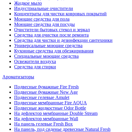
Жидкое мыло
Индустриальные очистители
Концентраты для чистки ковровых покрытий
Моющие средства для пола
Моющие средства для посуды
Очистители бытовых стекол и зеркал
Средства для очистки после ремонта
Средства для чистки и дезинфекции сантехники
Универсальные моющие средства
Кухонные средства для обезжиривания
Специальные моющие средства
Освежители воздуха
Средства для стирки
Ароматизаторы
Подвесные бумажные Fire Fresh
Подвесные бумажные New Age
Подвесные гелевые Amulet
Подвесные мембранные Fire AQUA
Подвесные жидкостные Odor Bottle
На дефлектор мембранные Double Stream
На дефлектор мембранные Wall
На панель гелевые Fresh Box
На панель, под сиденье древесные Natural Fresh