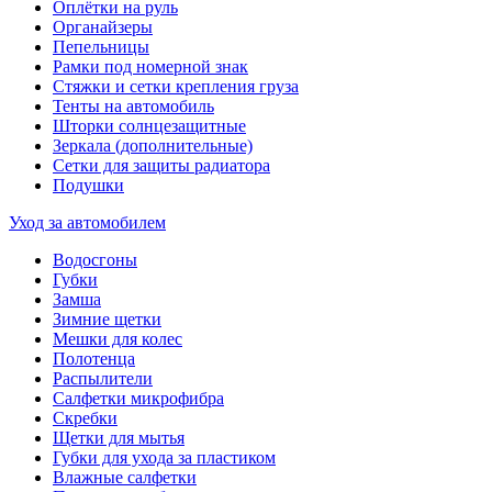
Оплётки на руль
Органайзеры
Пепельницы
Рамки под номерной знак
Стяжки и сетки крепления груза
Тенты на автомобиль
Шторки солнцезащитные
Зеркала (дополнительные)
Сетки для защиты радиатора
Подушки
Уход за автомобилем
Водосгоны
Губки
Замша
Зимние щетки
Мешки для колес
Полотенца
Распылители
Салфетки микрофибра
Скребки
Щетки для мытья
Губки для ухода за пластиком
Влажные салфетки