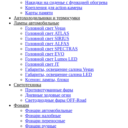
Накидки на сиденье с функцией обогрева
Крепления для action-камеры
Карты памяти
Автохолодильники и термосумки
Лампы автомобильные
Головной свет Vegas
Головной свет ATLAS
Головной свет SIRIUS
Головной свет ALFAS
Головной свет SPECTRAS
Головной свет EVO
Головной свет Lumos LED
Головной свет JT
Габариты, освещение салона Vegas
Габариты, освещение салона LED
Ксенон: лампы, блоки
Светотехника
Противотуманные фары
Дневные ходовые огни
Светодиодные фары OFF-Road
Фонари
Фонари автомобильные
Фонари налобные
Фонари переносные
Фонари ручные