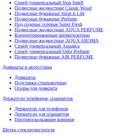
Спрей универсальный Stop Smell
Подвесные жидкостные Classic Wood
Подвесные бумажные Sport is Life
Подвесные бумажные Perfume
Под сиденье гелевые Super Fresh
Подвесные жидкостные AQUA PERFUME
Концентрированные ароматизаторы
Подвесные жидкостные AQUA AROMA
Спрей универсальный Aquatica
Спрей универсальный Odor Perfume
Подвесные бумажные AIR PERFUME
Домкраты и аксессуары
Домкраты
Подставки страховочные
Опоры для домкрата
Держатели телефонов, планшетов
Держатели для телефонов
Держатели для планшетов
Противоскользящие коврики
Щетки стеклоочистителя