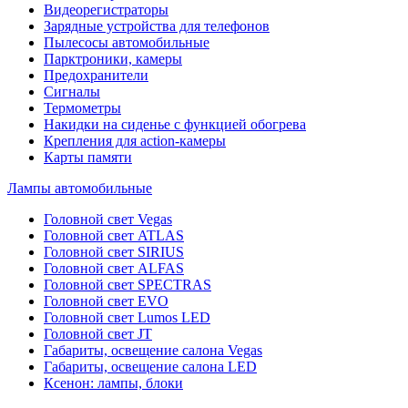
Видеорегистраторы
Зарядные устройства для телефонов
Пылесосы автомобильные
Парктроники, камеры
Предохранители
Сигналы
Термометры
Накидки на сиденье с функцией обогрева
Крепления для action-камеры
Карты памяти
Лампы автомобильные
Головной свет Vegas
Головной свет ATLAS
Головной свет SIRIUS
Головной свет ALFAS
Головной свет SPECTRAS
Головной свет EVO
Головной свет Lumos LED
Головной свет JT
Габариты, освещение салона Vegas
Габариты, освещение салона LED
Ксенон: лампы, блоки