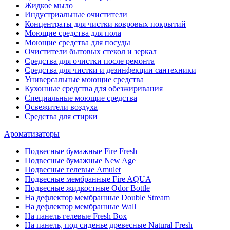
Жидкое мыло
Индустриальные очистители
Концентраты для чистки ковровых покрытий
Моющие средства для пола
Моющие средства для посуды
Очистители бытовых стекол и зеркал
Средства для очистки после ремонта
Средства для чистки и дезинфекции сантехники
Универсальные моющие средства
Кухонные средства для обезжиривания
Специальные моющие средства
Освежители воздуха
Средства для стирки
Ароматизаторы
Подвесные бумажные Fire Fresh
Подвесные бумажные New Age
Подвесные гелевые Amulet
Подвесные мембранные Fire AQUA
Подвесные жидкостные Odor Bottle
На дефлектор мембранные Double Stream
На дефлектор мембранные Wall
На панель гелевые Fresh Box
На панель, под сиденье древесные Natural Fresh