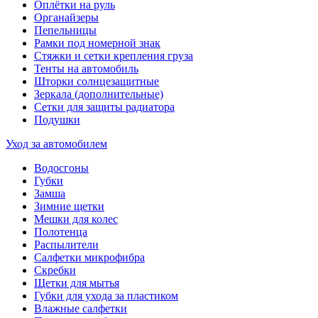
Оплётки на руль
Органайзеры
Пепельницы
Рамки под номерной знак
Стяжки и сетки крепления груза
Тенты на автомобиль
Шторки солнцезащитные
Зеркала (дополнительные)
Сетки для защиты радиатора
Подушки
Уход за автомобилем
Водосгоны
Губки
Замша
Зимние щетки
Мешки для колес
Полотенца
Распылители
Салфетки микрофибра
Скребки
Щетки для мытья
Губки для ухода за пластиком
Влажные салфетки