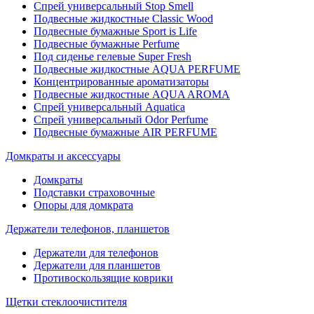
Спрей универсальный Stop Smell
Подвесные жидкостные Classic Wood
Подвесные бумажные Sport is Life
Подвесные бумажные Perfume
Под сиденье гелевые Super Fresh
Подвесные жидкостные AQUA PERFUME
Концентрированные ароматизаторы
Подвесные жидкостные AQUA AROMA
Спрей универсальный Aquatica
Спрей универсальный Odor Perfume
Подвесные бумажные AIR PERFUME
Домкраты и аксессуары
Домкраты
Подставки страховочные
Опоры для домкрата
Держатели телефонов, планшетов
Держатели для телефонов
Держатели для планшетов
Противоскользящие коврики
Щетки стеклоочистителя