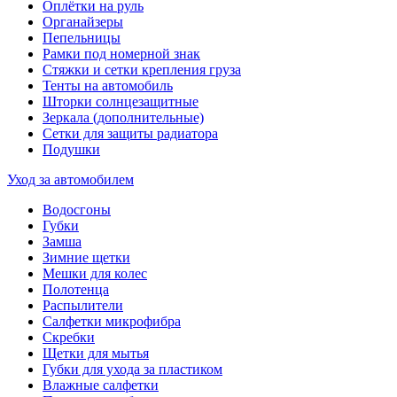
Оплётки на руль
Органайзеры
Пепельницы
Рамки под номерной знак
Стяжки и сетки крепления груза
Тенты на автомобиль
Шторки солнцезащитные
Зеркала (дополнительные)
Сетки для защиты радиатора
Подушки
Уход за автомобилем
Водосгоны
Губки
Замша
Зимние щетки
Мешки для колес
Полотенца
Распылители
Салфетки микрофибра
Скребки
Щетки для мытья
Губки для ухода за пластиком
Влажные салфетки