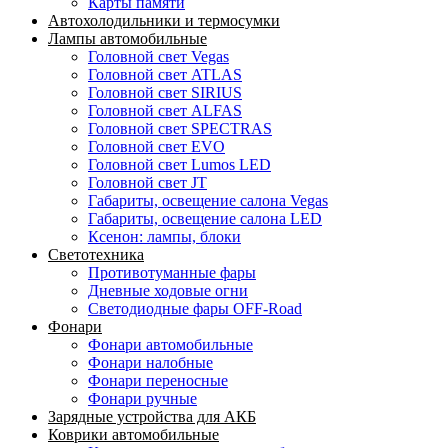
Карты памяти
Автохолодильники и термосумки
Лампы автомобильные
Головной свет Vegas
Головной свет ATLAS
Головной свет SIRIUS
Головной свет ALFAS
Головной свет SPECTRAS
Головной свет EVO
Головной свет Lumos LED
Головной свет JT
Габариты, освещение салона Vegas
Габариты, освещение салона LED
Ксенон: лампы, блоки
Светотехника
Противотуманные фары
Дневные ходовые огни
Светодиодные фары OFF-Road
Фонари
Фонари автомобильные
Фонари налобные
Фонари переносные
Фонари ручные
Зарядные устройства для АКБ
Коврики автомобильные