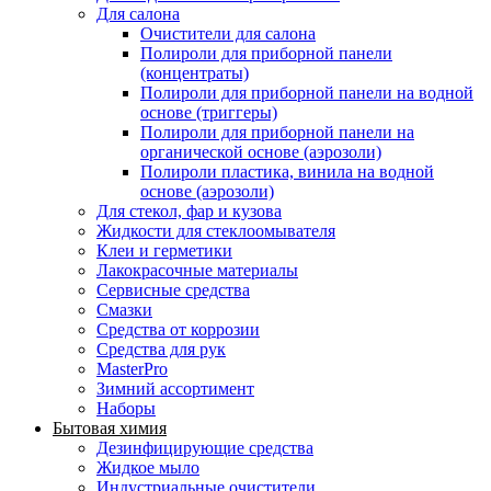
Для салона
Очистители для салона
Полироли для приборной панели
(концентраты)
Полироли для приборной панели на водной
основе (триггеры)
Полироли для приборной панели на
органической основе (аэрозоли)
Полироли пластика, винила на водной
основе (аэрозоли)
Для стекол, фар и кузова
Жидкости для стеклоомывателя
Клеи и герметики
Лакокрасочные материалы
Сервисные средства
Смазки
Средства от коррозии
Средства для рук
MasterPro
Зимний ассортимент
Наборы
Бытовая химия
Дезинфицирующие средства
Жидкое мыло
Индустриальные очистители