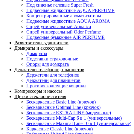
Под сиденье гелевые Super Fresh
Подвесные жидкостные AQUA PERFUME
Концентрированные ароматизаторы
Подвесные жидкостные AQUA AROMA
Спрей универсальный Aquatica
Спрей универсальный Odor Perfume
Подвесные бумажные AIR PERFUME
Разветвители, удлинители
Домкраты и аксессуары
Домкраты
Подставки страховочные
Опоры для домкрата
Держатели телефонов, планшетов
Держатели для телефонов
Держатели для планшетов
Противоскользящие коврики
Компрессоры и насосы
Щетки стеклоочистителя
Бескаркасные Basic Line (крючок)
Бескаркасные Optimal Line (крючок)
Бескаркасные EXTRA LINE (модельные)
Бескаркасные Multi-Cap 6 в 1 (универсальные)
Бескаркасные Maximal Line 10 в 1 (универсальные)
Каркасные Classic Line (крючок)