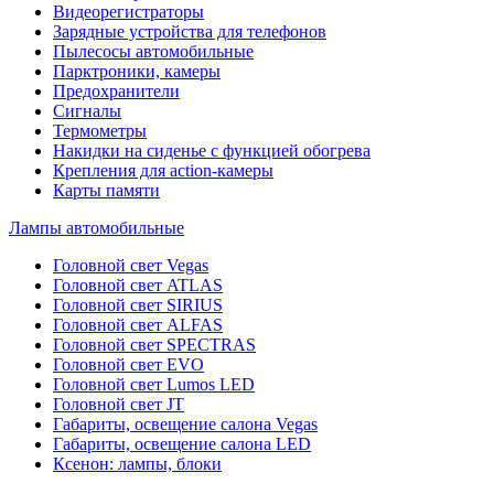
Видеорегистраторы
Зарядные устройства для телефонов
Пылесосы автомобильные
Парктроники, камеры
Предохранители
Сигналы
Термометры
Накидки на сиденье с функцией обогрева
Крепления для action-камеры
Карты памяти
Лампы автомобильные
Головной свет Vegas
Головной свет ATLAS
Головной свет SIRIUS
Головной свет ALFAS
Головной свет SPECTRAS
Головной свет EVO
Головной свет Lumos LED
Головной свет JT
Габариты, освещение салона Vegas
Габариты, освещение салона LED
Ксенон: лампы, блоки