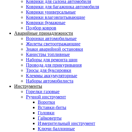
Коврики для салона автомобиля
Коврики для багажника автомобиля
Коврики универсальные
Коврики влаговпитывающие
Коврики бумажные
Подбор ковров
Аварийные принадлежности
Воронки автомобильные
Жилеты светоотражающие
Знаки аварийной остановки
Канистры топливные
Наборы для ремонта шин
Провода для прикуривания
Тросы для буксировки
Клеммы аккумуляторные
Наборы автомобилиста
Инструменты
Горелки газовые
Ручной инструмент
Воротки
Вставки-биты
Головки
Гайковерты
Измерительный инструмент
Ключи баллонные