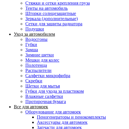
Стяжки и сетки крепления груза
Тенты на автомобиль
Шторки солнцезащитные
Зеркала (дополнительные)
Сетки для защиты радиатора
Подушки
Уход за автомобилем
Водосгоны
Губки
Замша
Зимние щетки
Мешки для колес
Полотенца
Распылители
Салфетки микрофибра
Скребки
Щетки для мытья
Губки для ухода за пластиком
Влажные салфетки
Протирочная бумага
Все для автомоек
Оборудование для автомоек
Пеногенераторы и пенокомплекты
Аксессуары для автомоек
Запчасти для автомоек