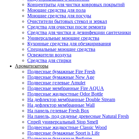
Концентраты для чистки ковровых покрытий
Моющие средства для пола
Моющие средства для посуды
Очистители бытовых стекол и зеркал
Средства для очистки после ремонта
Средства для чистки и дезинфекции сантехники
Универсальные моющие средства
Кухонные средства для обезжиривания
Специальные моющие средства
Освежители воздуха
Средства для стирки
Ароматизаторы
Подвесные бумажные Fire Fresh
Подвесные бумажные New Age
Подвесные гелевые Amulet
Подвесные мембранные Fire AQUA
Подвесные жидкостные Odor Bottle
На дефлектор мембранные Double Stream
На дефлектор мембранные Wall
На панель гелевые Fresh Box
На панель, под сиденье древесные Natural Fresh
Спрей универсальный Stop Smell
Подвесные жидкостные Classic Wood
Подвесные бумажные Sport is Life
Подвесные бумажные Perfume