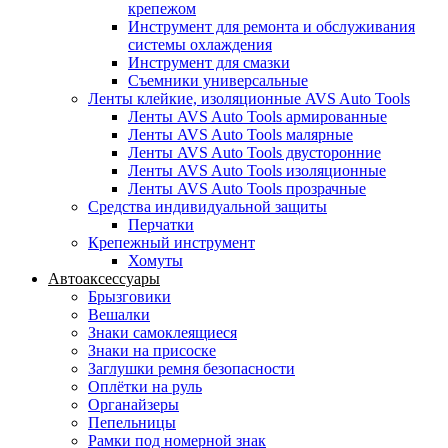
крепежом
Инструмент для ремонта и обслуживания
системы охлаждения
Инструмент для смазки
Съемники универсальные
Ленты клейкие, изоляционные AVS Auto Tools
Ленты AVS Auto Tools армированные
Ленты AVS Auto Tools малярные
Ленты AVS Auto Tools двусторонние
Ленты AVS Auto Tools изоляционные
Ленты AVS Auto Tools прозрачные
Средства индивидуальной защиты
Перчатки
Крепежный инструмент
Хомуты
Автоаксессуары
Брызговики
Вешалки
Знаки самоклеящиеся
Знаки на присоске
Заглушки ремня безопасности
Оплётки на руль
Органайзеры
Пепельницы
Рамки под номерной знак