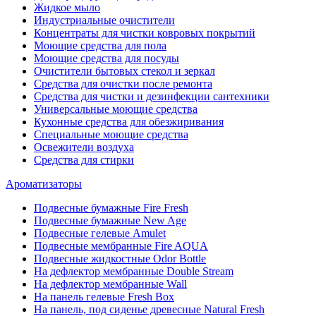
Жидкое мыло
Индустриальные очистители
Концентраты для чистки ковровых покрытий
Моющие средства для пола
Моющие средства для посуды
Очистители бытовых стекол и зеркал
Средства для очистки после ремонта
Средства для чистки и дезинфекции сантехники
Универсальные моющие средства
Кухонные средства для обезжиривания
Специальные моющие средства
Освежители воздуха
Средства для стирки
Ароматизаторы
Подвесные бумажные Fire Fresh
Подвесные бумажные New Age
Подвесные гелевые Amulet
Подвесные мембранные Fire AQUA
Подвесные жидкостные Odor Bottle
На дефлектор мембранные Double Stream
На дефлектор мембранные Wall
На панель гелевые Fresh Box
На панель, под сиденье древесные Natural Fresh