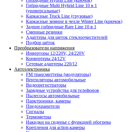
Гибридные Hybrid Line (крючок)
Гибридные Multi Hybrid Line 10 в 1
(универсальные)
Каркасные Truck Line (грузовые)
Каркасные зимние в чехле Winter Line (крючок)
Задние гибридные Rare Line 10 в 1
Сменные резинки
Адаптеры для щеток стеклоочистителей
Подбор щёток
Преобразователи напряжения
Инверторы 12/220V, 24/220V
Конвертеры 24/12V
Сетевые адаптеры 220/12
Автоэлектроника
FM трансмиттеры (модуляторы)
Вентиляторы автомобильные
Видеорегистраторы
Зарядные устройства для телефонов
Пылесосы автомобильные
Парктроники, камеры
Предохранители
Сигналы
Термометры
Накидки на сиденье с функцией обогрева
Крепления для action-камеры