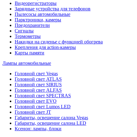
Видеорегистраторы
Зарядные устройства для телефонов
Пылесосы автомобильные
Парктроники, камеры
Предохранители
Сигналы
Термометры
Накидки на сиденье с функцией обогрева
Крепления для action-камеры
Карты памяти
Лампы автомобильные
Головной свет Vegas
Головной свет ATLAS
Головной свет SIRIUS
Головной свет ALFAS
Головной свет SPECTRAS
Головной свет EVO
Головной свет Lumos LED
Головной свет JT
Габариты, освещение салона Vegas
Габариты, освещение салона LED
Ксенон: лампы, блоки