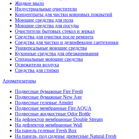
Жидкое мыло
Индустриальные очистители
Концентраты для чистки ковровых покрытий
Моющие средства для пола
Моющие средства для посуды
Очистители бытовых стекол и зеркал
Средства для очистки после ремонта
Средства для чистки и дезинфекции сантехники
Универсальные моющие средства
Кухонные средства для обезжиривания
Специальные моющие средства
Освежители воздуха
Средства для стирки
Ароматизаторы
Подвесные бумажные Fire Fresh
Подвесные бумажные New Age
Подвесные гелевые Amulet
Подвесные мембранные Fire AQUA
Подвесные жидкостные Odor Bottle
На дефлектор мембранные Double Stream
На дефлектор мембранные Wall
На панель гелевые Fresh Box
На панель, под сиденье древесные Natural Fresh