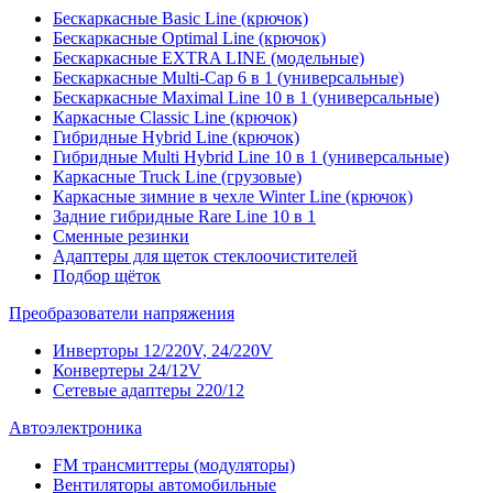
Бескаркасные Basic Line (крючок)
Бескаркасные Optimal Line (крючок)
Бескаркасные EXTRA LINE (модельные)
Бескаркасные Multi-Cap 6 в 1 (универсальные)
Бескаркасные Maximal Line 10 в 1 (универсальные)
Каркасные Classic Line (крючок)
Гибридные Hybrid Line (крючок)
Гибридные Multi Hybrid Line 10 в 1 (универсальные)
Каркасные Truck Line (грузовые)
Каркасные зимние в чехле Winter Line (крючок)
Задние гибридные Rare Line 10 в 1
Сменные резинки
Адаптеры для щеток стеклоочистителей
Подбор щёток
Преобразователи напряжения
Инверторы 12/220V, 24/220V
Конвертеры 24/12V
Сетевые адаптеры 220/12
Автоэлектроника
FM трансмиттеры (модуляторы)
Вентиляторы автомобильные