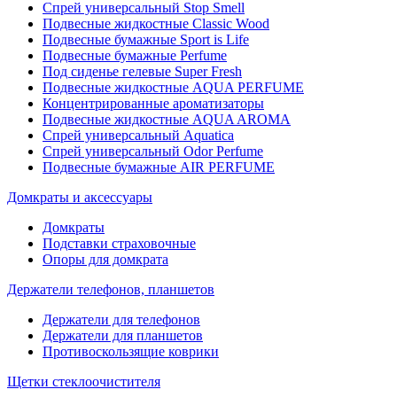
Спрей универсальный Stop Smell
Подвесные жидкостные Classic Wood
Подвесные бумажные Sport is Life
Подвесные бумажные Perfume
Под сиденье гелевые Super Fresh
Подвесные жидкостные AQUA PERFUME
Концентрированные ароматизаторы
Подвесные жидкостные AQUA AROMA
Спрей универсальный Aquatica
Спрей универсальный Odor Perfume
Подвесные бумажные AIR PERFUME
Домкраты и аксессуары
Домкраты
Подставки страховочные
Опоры для домкрата
Держатели телефонов, планшетов
Держатели для телефонов
Держатели для планшетов
Противоскользящие коврики
Щетки стеклоочистителя