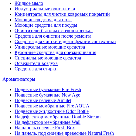
Жидкое мыло
Индустриальные очистители
Концентраты для чистки ковровых покрытий
Моющие средства для пола
Моющие средства для посуды
Очистители бытовых стекол и зеркал
Средства для очистки после ремонта
Средства для чистки и дезинфекции сантехники
Универсальные моющие средства
Кухонные средства для обезжиривания
Специальные моющие средства
Освежители воздуха
Средства для стирки
Ароматизаторы
Подвесные бумажные Fire Fresh
Подвесные бумажные New Age
Подвесные гелевые Amulet
Подвесные мембранные Fire AQUA
Подвесные жидкостные Odor Bottle
На дефлектор мембранные Double Stream
На дефлектор мембранные Wall
На панель гелевые Fresh Box
На панель, под сиденье древесные Natural Fresh