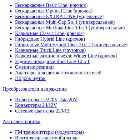
Бескаркасные Basic Line (крючок)
Бескаркасные Optimal Line (крючок)
Бескаркасные EXTRA LINE (модельные)
Бескаркасные Multi-Cap 6 в 1 (универсальные)
Бескаркасные Maximal Line 10 в 1 (универсальные)
Каркасные Classic Line (крючок)
Гибридные Hybrid Line (крючок)
Гибридные Multi Hybrid Line 10 в 1 (универсальные)
Каркасные Truck Line (грузовые)
Каркасные зимние в чехле Winter Line (крючок)
Задние гибридные Rare Line 10 в 1
Сменные резинки
Адаптеры для щеток стеклоочистителей
Подбор щёток
Преобразователи напряжения
Инверторы 12/220V, 24/220V
Конвертеры 24/12V
Сетевые адаптеры 220/12
Автоэлектроника
FM трансмиттеры (модуляторы)
Вентиляторы автомобильные