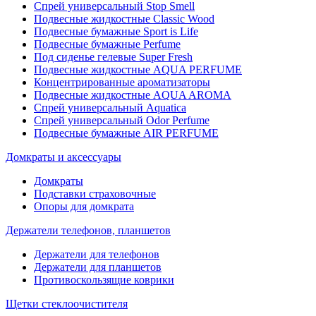
Спрей универсальный Stop Smell
Подвесные жидкостные Classic Wood
Подвесные бумажные Sport is Life
Подвесные бумажные Perfume
Под сиденье гелевые Super Fresh
Подвесные жидкостные AQUA PERFUME
Концентрированные ароматизаторы
Подвесные жидкостные AQUA AROMA
Спрей универсальный Aquatica
Спрей универсальный Odor Perfume
Подвесные бумажные AIR PERFUME
Домкраты и аксессуары
Домкраты
Подставки страховочные
Опоры для домкрата
Держатели телефонов, планшетов
Держатели для телефонов
Держатели для планшетов
Противоскользящие коврики
Щетки стеклоочистителя