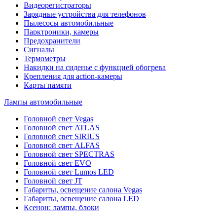
Видеорегистраторы
Зарядные устройства для телефонов
Пылесосы автомобильные
Парктроники, камеры
Предохранители
Сигналы
Термометры
Накидки на сиденье с функцией обогрева
Крепления для action-камеры
Карты памяти
Лампы автомобильные
Головной свет Vegas
Головной свет ATLAS
Головной свет SIRIUS
Головной свет ALFAS
Головной свет SPECTRAS
Головной свет EVO
Головной свет Lumos LED
Головной свет JT
Габариты, освещение салона Vegas
Габариты, освещение салона LED
Ксенон: лампы, блоки