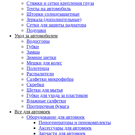
Стяжки и сетки крепления груза
Тенты на автомобиль
Шторки солнцезащитные
Зеркала (дополнительные)
Сетки для защиты радиатора
Подушки
Уход за автомобилем
Водосгоны
Губки
Замша
Зимние щетки
Мешки для колес
Полотенца
Распылители
Салфетки микрофибра
Скребки
Щетки для мытья
Губки для ухода за пластиком
Влажные салфетки
Протирочная бумага
Все для автомоек
Оборудование для автомоек
Пеногенераторы и пенокомплекты
Аксессуары для автомоек
Запчасти для автомоек