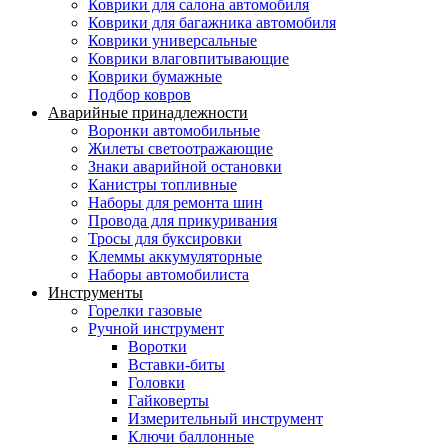
Коврики для салона автомобиля
Коврики для багажника автомобиля
Коврики универсальные
Коврики влаговпитывающие
Коврики бумажные
Подбор ковров
Аварийные принадлежности
Воронки автомобильные
Жилеты светоотражающие
Знаки аварийной остановки
Канистры топливные
Наборы для ремонта шин
Провода для прикуривания
Тросы для буксировки
Клеммы аккумуляторные
Наборы автомобилиста
Инструменты
Горелки газовые
Ручной инструмент
Воротки
Вставки-биты
Головки
Гайковерты
Измерительный инструмент
Ключи баллонные