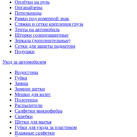
Оплётки на руль
Органайзеры
Пепельницы
Рамки под номерной знак
Стяжки и сетки крепления груза
Тенты на автомобиль
Шторки солнцезащитные
Зеркала (дополнительные)
Сетки для защиты радиатора
Подушки
Уход за автомобилем
Водосгоны
Губки
Замша
Зимние щетки
Мешки для колес
Полотенца
Распылители
Салфетки микрофибра
Скребки
Щетки для мытья
Губки для ухода за пластиком
Влажные салфетки