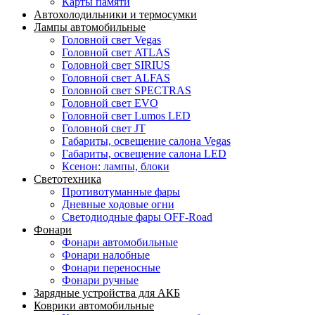
Карты памяти
Автохолодильники и термосумки
Лампы автомобильные
Головной свет Vegas
Головной свет ATLAS
Головной свет SIRIUS
Головной свет ALFAS
Головной свет SPECTRAS
Головной свет EVO
Головной свет Lumos LED
Головной свет JT
Габариты, освещение салона Vegas
Габариты, освещение салона LED
Ксенон: лампы, блоки
Светотехника
Противотуманные фары
Дневные ходовые огни
Светодиодные фары OFF-Road
Фонари
Фонари автомобильные
Фонари налобные
Фонари переносные
Фонари ручные
Зарядные устройства для АКБ
Коврики автомобильные