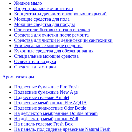
Жидкое мыло
Индустриальные очистители
Концентраты для чистки ковровых покрытий
Моющие средства для пола
Моющие средства для посуды
Очистители бытовых стекол и зеркал
Средства для очистки после ремонта
Средства для чистки и дезинфекции сантехники
Универсальные моющие средства
Кухонные средства для обезжиривания
Специальные моющие средства
Освежители воздуха
Средства для стирки
Ароматизаторы
Подвесные бумажные Fire Fresh
Подвесные бумажные New Age
Подвесные гелевые Amulet
Подвесные мембранные Fire AQUA
Подвесные жидкостные Odor Bottle
На дефлектор мембранные Double Stream
На дефлектор мембранные Wall
На панель гелевые Fresh Box
На панель, под сиденье древесные Natural Fresh