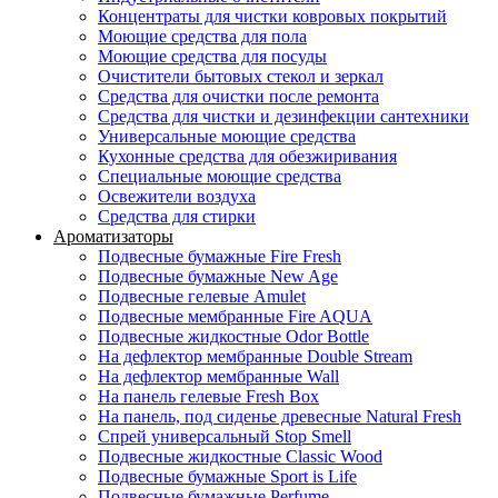
Концентраты для чистки ковровых покрытий
Моющие средства для пола
Моющие средства для посуды
Очистители бытовых стекол и зеркал
Средства для очистки после ремонта
Средства для чистки и дезинфекции сантехники
Универсальные моющие средства
Кухонные средства для обезжиривания
Специальные моющие средства
Освежители воздуха
Средства для стирки
Ароматизаторы
Подвесные бумажные Fire Fresh
Подвесные бумажные New Age
Подвесные гелевые Amulet
Подвесные мембранные Fire AQUA
Подвесные жидкостные Odor Bottle
На дефлектор мембранные Double Stream
На дефлектор мембранные Wall
На панель гелевые Fresh Box
На панель, под сиденье древесные Natural Fresh
Спрей универсальный Stop Smell
Подвесные жидкостные Classic Wood
Подвесные бумажные Sport is Life
Подвесные бумажные Perfume