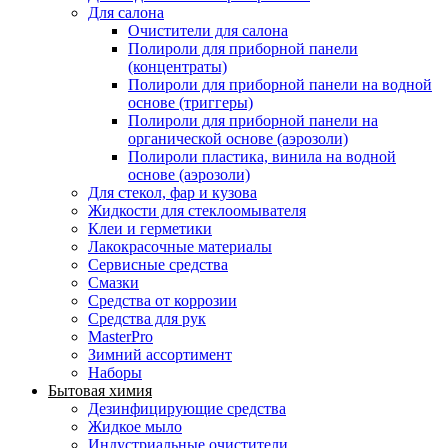
Для салона
Очистители для салона
Полироли для приборной панели
(концентраты)
Полироли для приборной панели на водной
основе (триггеры)
Полироли для приборной панели на
органической основе (аэрозоли)
Полироли пластика, винила на водной
основе (аэрозоли)
Для стекол, фар и кузова
Жидкости для стеклоомывателя
Клеи и герметики
Лакокрасочные материалы
Сервисные средства
Смазки
Средства от коррозии
Средства для рук
MasterPro
Зимний ассортимент
Наборы
Бытовая химия
Дезинфицирующие средства
Жидкое мыло
Индустриальные очистители