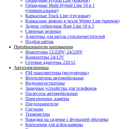
Гибридные Hybrid Line (крючок)
Гибридные Multi Hybrid Line 10 в 1
(универсальные)
Каркасные Truck Line (грузовые)
Каркасные зимние в чехле Winter Line (крючок)
Задние гибридные Rare Line 10 в 1
Сменные резинки
Адаптеры для щеток стеклоочистителей
Подбор щёток
Преобразователи напряжения
Инверторы 12/220V, 24/220V
Конвертеры 24/12V
Сетевые адаптеры 220/12
Автоэлектроника
FM трансмиттеры (модуляторы)
Вентиляторы автомобильные
Видеорегистраторы
Зарядные устройства для телефонов
Пылесосы автомобильные
Парктроники, камеры
Предохранители
Сигналы
Термометры
Накидки на сиденье с функцией обогрева
Крепления для action-камеры