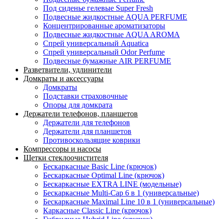
Под сиденье гелевые Super Fresh
Подвесные жидкостные AQUA PERFUME
Концентрированные ароматизаторы
Подвесные жидкостные AQUA AROMA
Спрей универсальный Aquatica
Спрей универсальный Odor Perfume
Подвесные бумажные AIR PERFUME
Разветвители, удлинители
Домкраты и аксессуары
Домкраты
Подставки страховочные
Опоры для домкрата
Держатели телефонов, планшетов
Держатели для телефонов
Держатели для планшетов
Противоскользящие коврики
Компрессоры и насосы
Щетки стеклоочистителя
Бескаркасные Basic Line (крючок)
Бескаркасные Optimal Line (крючок)
Бескаркасные EXTRA LINE (модельные)
Бескаркасные Multi-Cap 6 в 1 (универсальные)
Бескаркасные Maximal Line 10 в 1 (универсальные)
Каркасные Classic Line (крючок)