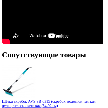
Сопутствующие товары
Щётка-скребок AVS SB-6315 (скребок, водосгон, мягкая
ручка, телескопическая (64-92 см)