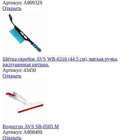
Артикул: A80932S
Открыть
Щётка-скребок AVS WB-6316 (44,5 cм), мягкая ручка,
распушенная щетина.
Артикул: 43450
Открыть
Водосгон AVS SB-0505 M
Артикул: A80849S
Открыть