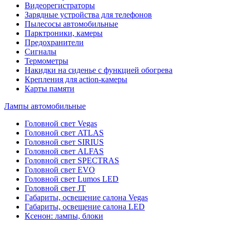
Видеорегистраторы
Зарядные устройства для телефонов
Пылесосы автомобильные
Парктроники, камеры
Предохранители
Сигналы
Термометры
Накидки на сиденье с функцией обогрева
Крепления для action-камеры
Карты памяти
Лампы автомобильные
Головной свет Vegas
Головной свет ATLAS
Головной свет SIRIUS
Головной свет ALFAS
Головной свет SPECTRAS
Головной свет EVO
Головной свет Lumos LED
Головной свет JT
Габариты, освещение салона Vegas
Габариты, освещение салона LED
Ксенон: лампы, блоки