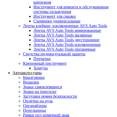
крепежом
Инструмент для ремонта и обслуживания
системы охлаждения
Инструмент для смазки
Съемники универсальные
Ленты клейкие, изоляционные AVS Auto Tools
Ленты AVS Auto Tools армированные
Ленты AVS Auto Tools малярные
Ленты AVS Auto Tools двусторонние
Ленты AVS Auto Tools изоляционные
Ленты AVS Auto Tools прозрачные
Средства индивидуальной защиты
Перчатки
Крепежный инструмент
Хомуты
Автоаксессуары
Брызговики
Вешалки
Знаки самоклеящиеся
Знаки на присоске
Заглушки ремня безопасности
Оплётки на руль
Органайзеры
Пепельницы
Рамки под номерной знак