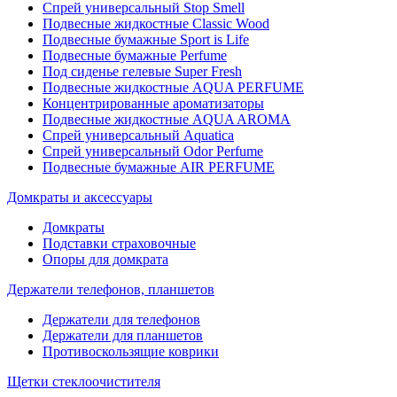
Спрей универсальный Stop Smell
Подвесные жидкостные Classic Wood
Подвесные бумажные Sport is Life
Подвесные бумажные Perfume
Под сиденье гелевые Super Fresh
Подвесные жидкостные AQUA PERFUME
Концентрированные ароматизаторы
Подвесные жидкостные AQUA AROMA
Спрей универсальный Aquatica
Спрей универсальный Odor Perfume
Подвесные бумажные AIR PERFUME
Домкраты и аксессуары
Домкраты
Подставки страховочные
Опоры для домкрата
Держатели телефонов, планшетов
Держатели для телефонов
Держатели для планшетов
Противоскользящие коврики
Щетки стеклоочистителя