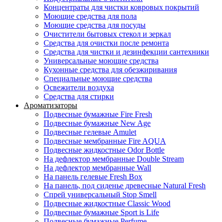
Концентраты для чистки ковровых покрытий
Моющие средства для пола
Моющие средства для посуды
Очистители бытовых стекол и зеркал
Средства для очистки после ремонта
Средства для чистки и дезинфекции сантехники
Универсальные моющие средства
Кухонные средства для обезжиривания
Специальные моющие средства
Освежители воздуха
Средства для стирки
Ароматизаторы
Подвесные бумажные Fire Fresh
Подвесные бумажные New Age
Подвесные гелевые Amulet
Подвесные мембранные Fire AQUA
Подвесные жидкостные Odor Bottle
На дефлектор мембранные Double Stream
На дефлектор мембранные Wall
На панель гелевые Fresh Box
На панель, под сиденье древесные Natural Fresh
Спрей универсальный Stop Smell
Подвесные жидкостные Classic Wood
Подвесные бумажные Sport is Life
Подвесные бумажные Perfume