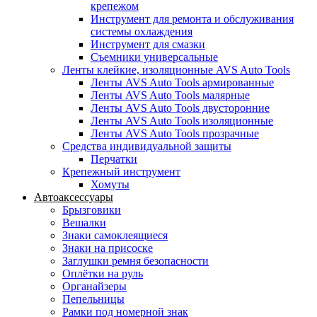
крепежом
Инструмент для ремонта и обслуживания
системы охлаждения
Инструмент для смазки
Съемники универсальные
Ленты клейкие, изоляционные AVS Auto Tools
Ленты AVS Auto Tools армированные
Ленты AVS Auto Tools малярные
Ленты AVS Auto Tools двусторонние
Ленты AVS Auto Tools изоляционные
Ленты AVS Auto Tools прозрачные
Средства индивидуальной защиты
Перчатки
Крепежный инструмент
Хомуты
Автоаксессуары
Брызговики
Вешалки
Знаки самоклеящиеся
Знаки на присоске
Заглушки ремня безопасности
Оплётки на руль
Органайзеры
Пепельницы
Рамки под номерной знак