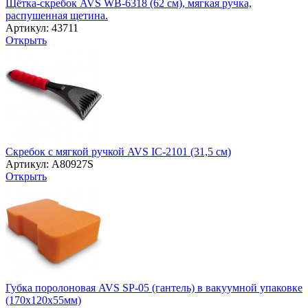
Щётка-скребок AVS WB-6318 (62 cм), мягкая ручка,
распушенная щетина.
Артикул: 43711
Открыть
Скребок с мягкой ручкой AVS IC-2101 (31,5 см)
Артикул: A80927S
Открыть
Губка поролоновая AVS SP-05 (гантель) в вакуумной упаковке
(170х120x55мм)