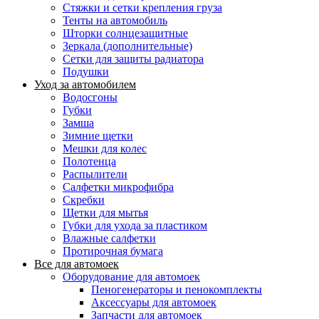
Стяжки и сетки крепления груза
Тенты на автомобиль
Шторки солнцезащитные
Зеркала (дополнительные)
Сетки для защиты радиатора
Подушки
Уход за автомобилем
Водосгоны
Губки
Замша
Зимние щетки
Мешки для колес
Полотенца
Распылители
Салфетки микрофибра
Скребки
Щетки для мытья
Губки для ухода за пластиком
Влажные салфетки
Протирочная бумага
Все для автомоек
Оборудование для автомоек
Пеногенераторы и пенокомплекты
Аксессуары для автомоек
Запчасти для автомоек