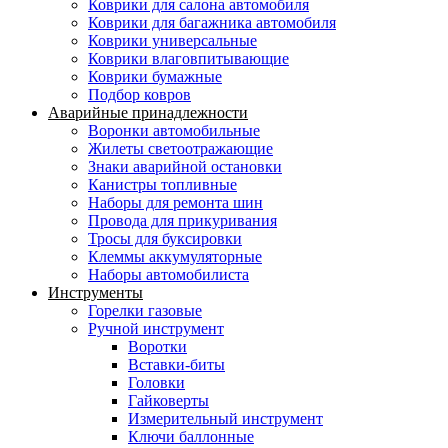
Коврики для салона автомобиля
Коврики для багажника автомобиля
Коврики универсальные
Коврики влаговпитывающие
Коврики бумажные
Подбор ковров
Аварийные принадлежности
Воронки автомобильные
Жилеты светоотражающие
Знаки аварийной остановки
Канистры топливные
Наборы для ремонта шин
Провода для прикуривания
Тросы для буксировки
Клеммы аккумуляторные
Наборы автомобилиста
Инструменты
Горелки газовые
Ручной инструмент
Воротки
Вставки-биты
Головки
Гайковерты
Измерительный инструмент
Ключи баллонные