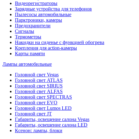
Видеорегистраторы
Зарядные устройства для телефонов
Пылесосы автомобильные
Парктроники, камеры
Предохранители
Сигналы
Термометры
Накидки на сиденье с функцией обогрева
Крепления для action-камеры
Карты памяти
Лампы автомобильные
Головной свет Vegas
Головной свет ATLAS
Головной свет SIRIUS
Головной свет ALFAS
Головной свет SPECTRAS
Головной свет EVO
Головной свет Lumos LED
Головной свет JT
Габариты, освещение салона Vegas
Габариты, освещение салона LED
Ксенон: лампы, блоки