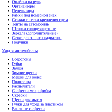
Оплётки на руль
Органайзеры
Пепельницы
Рамки под номерной знак
Стяжки и сетки крепления груза
Тенты на автомобиль
Шторки солнцезащитные
Зеркала (дополнительные)
Сетки для защиты радиатора
Подушки
Уход за автомобилем
Водосгоны
Губки
Замша
Зимние щетки
Мешки для колес
Полотенца
Распылители
Салфетки микрофибра
Скребки
Щетки для мытья
Губки для ухода за пластиком
Влажные салфетки