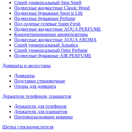
Спрей универсальный Stop Smell
Подвесные жидкостные Classic Wood
Подвесные бумажные Sport is Life
Подвесные бумажные Perfume
Под сиденье гелевые Super Fresh
Подвесные жидкостные AQUA PERFUME
Концентрированные ароматизаторы
Подвесные жидкостные AQUA AROMA
Спрей универсальный Aquatica
Спрей универсальный Odor Perfume
Подвесные бумажные AIR PERFUME
Домкраты и аксессуары
Домкраты
Подставки страховочные
Опоры для домкрата
Держатели телефонов, планшетов
Держатели для телефонов
Держатели для планшетов
Противоскользящие коврики
Щетки стеклоочистителя