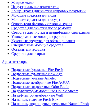
Жидкое мыло
Индустриальные очистители
Концентраты для чистки ковровых покрытий
Моющие средства для пола
Моющие средства для посуды
Очистители бытовых стекол и зеркал
Средства для очистки после ремонта
Средства для чистки и дезинфекции сантехники
Универсальные моющие средства
Кухонные средства для обезжиривания
Специальные моющие средства
Освежители воздуха
Средства для стирки
Ароматизаторы
Подвесные бумажные Fire Fresh
Подвесные бумажные New Age
Подвесные гелевые Amulet
Подвесные мембранные Fire AQUA
Подвесные жидкостные Odor Bottle
На дефлектор мембранные Double Stream
На дефлектор мембранные Wall
На панель гелевые Fresh Box
На панель, под сиденье древесные Natural Fresh