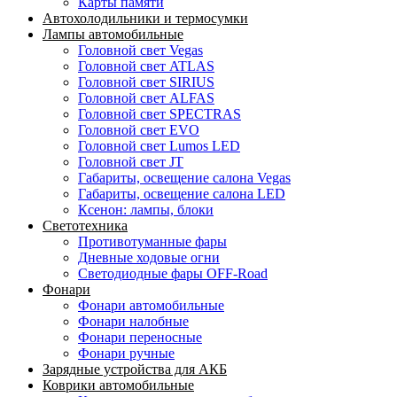
Карты памяти
Автохолодильники и термосумки
Лампы автомобильные
Головной свет Vegas
Головной свет ATLAS
Головной свет SIRIUS
Головной свет ALFAS
Головной свет SPECTRAS
Головной свет EVO
Головной свет Lumos LED
Головной свет JT
Габариты, освещение салона Vegas
Габариты, освещение салона LED
Ксенон: лампы, блоки
Светотехника
Противотуманные фары
Дневные ходовые огни
Светодиодные фары OFF-Road
Фонари
Фонари автомобильные
Фонари налобные
Фонари переносные
Фонари ручные
Зарядные устройства для АКБ
Коврики автомобильные