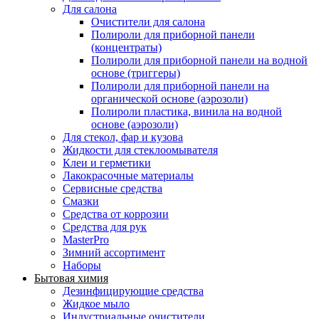
Для салона
Очистители для салона
Полироли для приборной панели
(концентраты)
Полироли для приборной панели на водной
основе (триггеры)
Полироли для приборной панели на
органической основе (аэрозоли)
Полироли пластика, винила на водной
основе (аэрозоли)
Для стекол, фар и кузова
Жидкости для стеклоомывателя
Клеи и герметики
Лакокрасочные материалы
Сервисные средства
Смазки
Средства от коррозии
Средства для рук
MasterPro
Зимний ассортимент
Наборы
Бытовая химия
Дезинфицирующие средства
Жидкое мыло
Индустриальные очистители