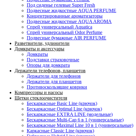
Под сиденье гелевые Super Fresh
Подвесные жидкостные AQUA PERFUME
Концентрированные ароматизаторы
Подвесные жидкостные AQUA AROMA
Спрей универсальный Aquatica
Спрей универсальный Odor Perfume
Подвесные бумажные AIR PERFUME
Разветвители, удлинители
Домкраты и аксессуары
Домкраты
Подставки страховочные
Опоры для домкрата
Держатели телефонов, планшетов
Держатели для телефонов
Держатели для планшетов
Противоскользящие коврики
Компрессоры и насосы
Щетки стеклоочистителя
Бескаркасные Basic Line (крючок)
Бескаркасные Optimal Line (крючок)
Бескаркасные EXTRA LINE (модельные)
Бескаркасные Multi-Cap 6 в 1 (универсальные)
Бескаркасные Maximal Line 10 в 1 (универсальные)
Каркасные Classic Line (крючок)