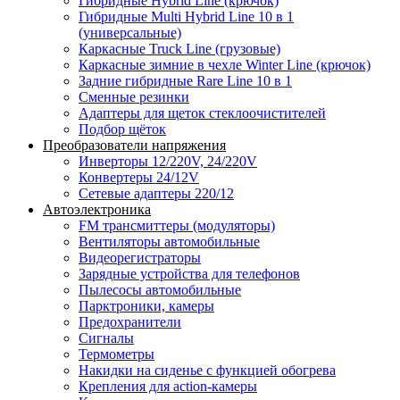
Гибридные Hybrid Line (крючок)
Гибридные Multi Hybrid Line 10 в 1
(универсальные)
Каркасные Truck Line (грузовые)
Каркасные зимние в чехле Winter Line (крючок)
Задние гибридные Rare Line 10 в 1
Сменные резинки
Адаптеры для щеток стеклоочистителей
Подбор щёток
Преобразователи напряжения
Инверторы 12/220V, 24/220V
Конвертеры 24/12V
Сетевые адаптеры 220/12
Автоэлектроника
FM трансмиттеры (модуляторы)
Вентиляторы автомобильные
Видеорегистраторы
Зарядные устройства для телефонов
Пылесосы автомобильные
Парктроники, камеры
Предохранители
Сигналы
Термометры
Накидки на сиденье с функцией обогрева
Крепления для action-камеры