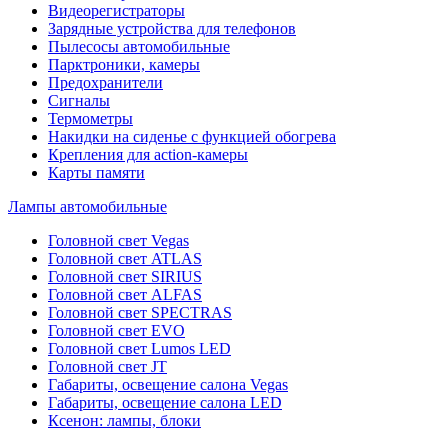
Видеорегистраторы
Зарядные устройства для телефонов
Пылесосы автомобильные
Парктроники, камеры
Предохранители
Сигналы
Термометры
Накидки на сиденье с функцией обогрева
Крепления для action-камеры
Карты памяти
Лампы автомобильные
Головной свет Vegas
Головной свет ATLAS
Головной свет SIRIUS
Головной свет ALFAS
Головной свет SPECTRAS
Головной свет EVO
Головной свет Lumos LED
Головной свет JT
Габариты, освещение салона Vegas
Габариты, освещение салона LED
Ксенон: лампы, блоки