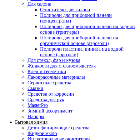
Для салона
Очистители для салона
Полироли для приборной панели
(концентраты)
Полироли для приборной панели на водной
основе (триггеры)
Полироли для приборной панели на
органической основе (аэрозоли)
Полироли пластика, винила на водной
основе (аэрозоли)
Для стекол, фар и кузова
Жидкости для стеклоомывателя
Клеи и герметики
Лакокрасочные материалы
Сервисные средства
Смазки
Средства от коррозии
Средства для рук
MasterPro
Зимний ассортимент
Наборы
Бытовая химия
Дезинфицирующие средства
Жидкое мыло
Индустриальные очистители