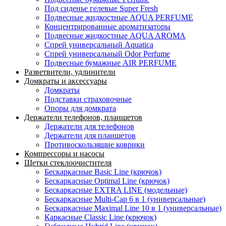
Под сиденье гелевые Super Fresh
Подвесные жидкостные AQUA PERFUME
Концентрированные ароматизаторы
Подвесные жидкостные AQUA AROMA
Спрей универсальный Aquatica
Спрей универсальный Odor Perfume
Подвесные бумажные AIR PERFUME
Разветвители, удлинители
Домкраты и аксессуары
Домкраты
Подставки страховочные
Опоры для домкрата
Держатели телефонов, планшетов
Держатели для телефонов
Держатели для планшетов
Противоскользящие коврики
Компрессоры и насосы
Щетки стеклоочистителя
Бескаркасные Basic Line (крючок)
Бескаркасные Optimal Line (крючок)
Бескаркасные EXTRA LINE (модельные)
Бескаркасные Multi-Cap 6 в 1 (универсальные)
Бескаркасные Maximal Line 10 в 1 (универсальные)
Каркасные Classic Line (крючок)