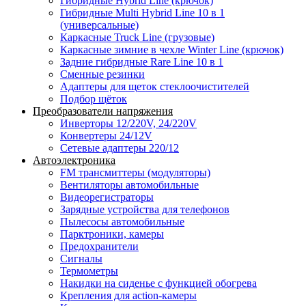
Гибридные Hybrid Line (крючок)
Гибридные Multi Hybrid Line 10 в 1
(универсальные)
Каркасные Truck Line (грузовые)
Каркасные зимние в чехле Winter Line (крючок)
Задние гибридные Rare Line 10 в 1
Сменные резинки
Адаптеры для щеток стеклоочистителей
Подбор щёток
Преобразователи напряжения
Инверторы 12/220V, 24/220V
Конвертеры 24/12V
Сетевые адаптеры 220/12
Автоэлектроника
FM трансмиттеры (модуляторы)
Вентиляторы автомобильные
Видеорегистраторы
Зарядные устройства для телефонов
Пылесосы автомобильные
Парктроники, камеры
Предохранители
Сигналы
Термометры
Накидки на сиденье с функцией обогрева
Крепления для action-камеры