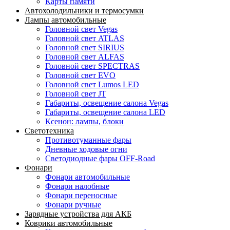
Карты памяти
Автохолодильники и термосумки
Лампы автомобильные
Головной свет Vegas
Головной свет ATLAS
Головной свет SIRIUS
Головной свет ALFAS
Головной свет SPECTRAS
Головной свет EVO
Головной свет Lumos LED
Головной свет JT
Габариты, освещение салона Vegas
Габариты, освещение салона LED
Ксенон: лампы, блоки
Светотехника
Противотуманные фары
Дневные ходовые огни
Светодиодные фары OFF-Road
Фонари
Фонари автомобильные
Фонари налобные
Фонари переносные
Фонари ручные
Зарядные устройства для АКБ
Коврики автомобильные