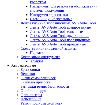
крепежом
Инструмент для ремонта и обслуживания
системы охлаждения
Инструмент для смазки
Съемники универсальные
Ленты клейкие, изоляционные AVS Auto Tools
Ленты AVS Auto Tools армированные
Ленты AVS Auto Tools малярные
Ленты AVS Auto Tools двусторонние
Ленты AVS Auto Tools изоляционные
Ленты AVS Auto Tools прозрачные
Средства индивидуальной защиты
Перчатки
Крепежный инструмент
Хомуты
Автоаксессуары
Брызговики
Вешалки
Знаки самоклеящиеся
Знаки на присоске
Заглушки ремня безопасности
Оплётки на руль
Органайзеры
Пепельницы
Рамки под номерной знак