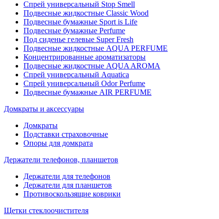
Спрей универсальный Stop Smell
Подвесные жидкостные Classic Wood
Подвесные бумажные Sport is Life
Подвесные бумажные Perfume
Под сиденье гелевые Super Fresh
Подвесные жидкостные AQUA PERFUME
Концентрированные ароматизаторы
Подвесные жидкостные AQUA AROMA
Спрей универсальный Aquatica
Спрей универсальный Odor Perfume
Подвесные бумажные AIR PERFUME
Домкраты и аксессуары
Домкраты
Подставки страховочные
Опоры для домкрата
Держатели телефонов, планшетов
Держатели для телефонов
Держатели для планшетов
Противоскользящие коврики
Щетки стеклоочистителя