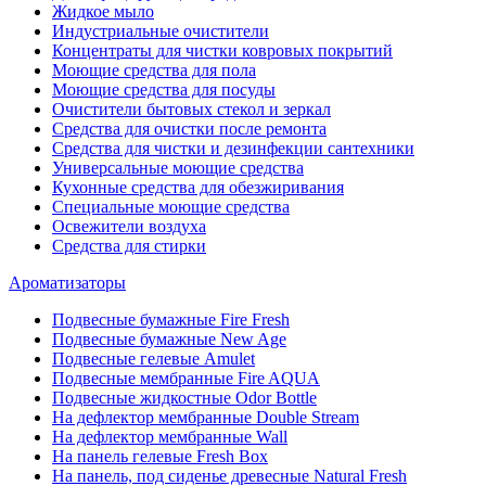
Жидкое мыло
Индустриальные очистители
Концентраты для чистки ковровых покрытий
Моющие средства для пола
Моющие средства для посуды
Очистители бытовых стекол и зеркал
Средства для очистки после ремонта
Средства для чистки и дезинфекции сантехники
Универсальные моющие средства
Кухонные средства для обезжиривания
Специальные моющие средства
Освежители воздуха
Средства для стирки
Ароматизаторы
Подвесные бумажные Fire Fresh
Подвесные бумажные New Age
Подвесные гелевые Amulet
Подвесные мембранные Fire AQUA
Подвесные жидкостные Odor Bottle
На дефлектор мембранные Double Stream
На дефлектор мембранные Wall
На панель гелевые Fresh Box
На панель, под сиденье древесные Natural Fresh