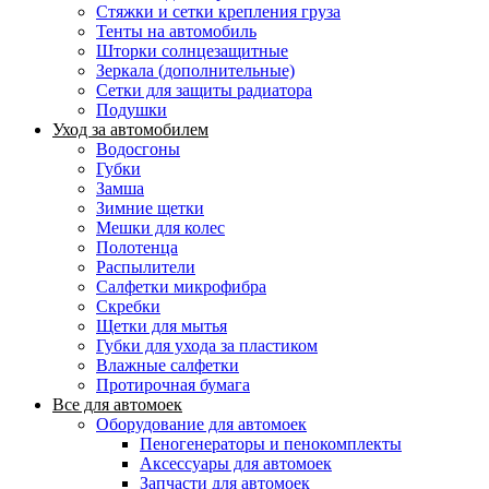
Стяжки и сетки крепления груза
Тенты на автомобиль
Шторки солнцезащитные
Зеркала (дополнительные)
Сетки для защиты радиатора
Подушки
Уход за автомобилем
Водосгоны
Губки
Замша
Зимние щетки
Мешки для колес
Полотенца
Распылители
Салфетки микрофибра
Скребки
Щетки для мытья
Губки для ухода за пластиком
Влажные салфетки
Протирочная бумага
Все для автомоек
Оборудование для автомоек
Пеногенераторы и пенокомплекты
Аксессуары для автомоек
Запчасти для автомоек