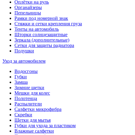
Оплётки на руль
Органайзеры
Пепельницы
Рамки под номерной знак
Стяжки и сетки крепления груза
Тенты на автомобиль
Шторки солнцезащитные
Зеркала (дополнительные)
Сетки для защиты радиатора
Подушки
Уход за автомобилем
Водосгоны
Губки
Замша
Зимние щетки
Мешки для колес
Полотенца
Распылители
Салфетки микрофибра
Скребки
Щетки для мытья
Губки для ухода за пластиком
Влажные салфетки