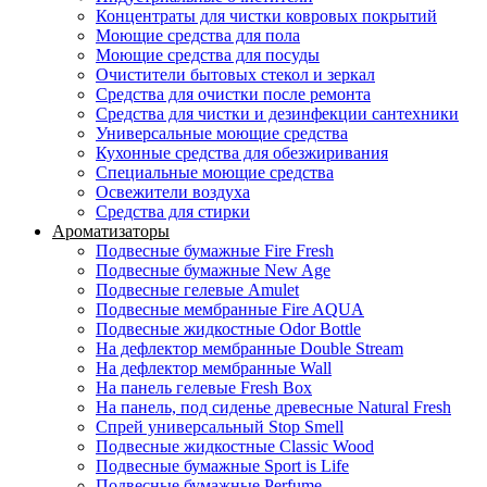
Концентраты для чистки ковровых покрытий
Моющие средства для пола
Моющие средства для посуды
Очистители бытовых стекол и зеркал
Средства для очистки после ремонта
Средства для чистки и дезинфекции сантехники
Универсальные моющие средства
Кухонные средства для обезжиривания
Специальные моющие средства
Освежители воздуха
Средства для стирки
Ароматизаторы
Подвесные бумажные Fire Fresh
Подвесные бумажные New Age
Подвесные гелевые Amulet
Подвесные мембранные Fire AQUA
Подвесные жидкостные Odor Bottle
На дефлектор мембранные Double Stream
На дефлектор мембранные Wall
На панель гелевые Fresh Box
На панель, под сиденье древесные Natural Fresh
Спрей универсальный Stop Smell
Подвесные жидкостные Classic Wood
Подвесные бумажные Sport is Life
Подвесные бумажные Perfume