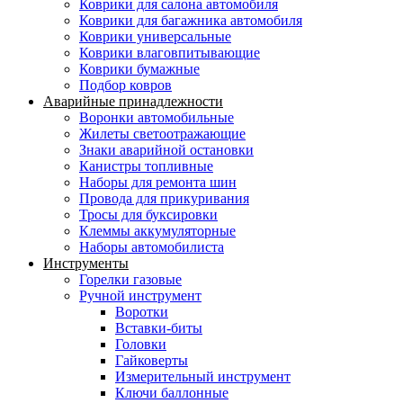
Коврики для салона автомобиля
Коврики для багажника автомобиля
Коврики универсальные
Коврики влаговпитывающие
Коврики бумажные
Подбор ковров
Аварийные принадлежности
Воронки автомобильные
Жилеты светоотражающие
Знаки аварийной остановки
Канистры топливные
Наборы для ремонта шин
Провода для прикуривания
Тросы для буксировки
Клеммы аккумуляторные
Наборы автомобилиста
Инструменты
Горелки газовые
Ручной инструмент
Воротки
Вставки-биты
Головки
Гайковерты
Измерительный инструмент
Ключи баллонные