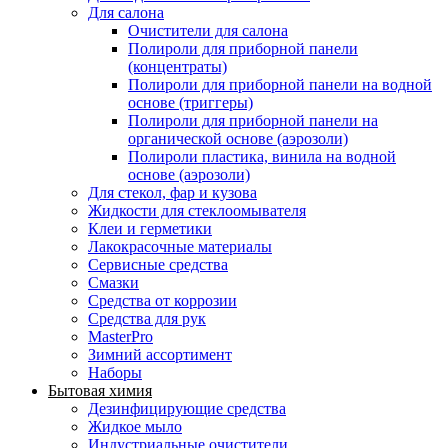
Для салона
Очистители для салона
Полироли для приборной панели
(концентраты)
Полироли для приборной панели на водной
основе (триггеры)
Полироли для приборной панели на
органической основе (аэрозоли)
Полироли пластика, винила на водной
основе (аэрозоли)
Для стекол, фар и кузова
Жидкости для стеклоомывателя
Клеи и герметики
Лакокрасочные материалы
Сервисные средства
Смазки
Средства от коррозии
Средства для рук
MasterPro
Зимний ассортимент
Наборы
Бытовая химия
Дезинфицирующие средства
Жидкое мыло
Индустриальные очистители