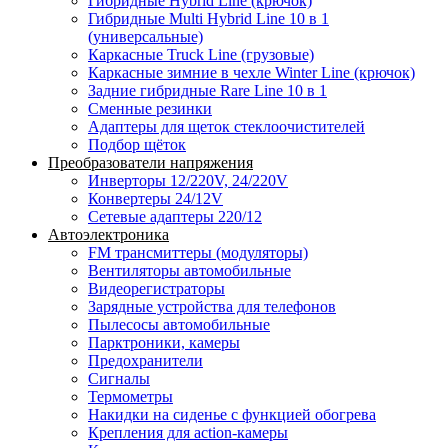
Гибридные Hybrid Line (крючок)
Гибридные Multi Hybrid Line 10 в 1
(универсальные)
Каркасные Truck Line (грузовые)
Каркасные зимние в чехле Winter Line (крючок)
Задние гибридные Rare Line 10 в 1
Сменные резинки
Адаптеры для щеток стеклоочистителей
Подбор щёток
Преобразователи напряжения
Инверторы 12/220V, 24/220V
Конвертеры 24/12V
Сетевые адаптеры 220/12
Автоэлектроника
FM трансмиттеры (модуляторы)
Вентиляторы автомобильные
Видеорегистраторы
Зарядные устройства для телефонов
Пылесосы автомобильные
Парктроники, камеры
Предохранители
Сигналы
Термометры
Накидки на сиденье с функцией обогрева
Крепления для action-камеры