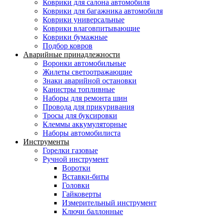
Коврики для салона автомобиля
Коврики для багажника автомобиля
Коврики универсальные
Коврики влаговпитывающие
Коврики бумажные
Подбор ковров
Аварийные принадлежности
Воронки автомобильные
Жилеты светоотражающие
Знаки аварийной остановки
Канистры топливные
Наборы для ремонта шин
Провода для прикуривания
Тросы для буксировки
Клеммы аккумуляторные
Наборы автомобилиста
Инструменты
Горелки газовые
Ручной инструмент
Воротки
Вставки-биты
Головки
Гайковерты
Измерительный инструмент
Ключи баллонные