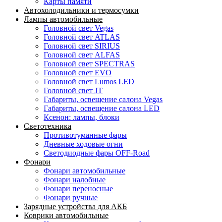
Карты памяти
Автохолодильники и термосумки
Лампы автомобильные
Головной свет Vegas
Головной свет ATLAS
Головной свет SIRIUS
Головной свет ALFAS
Головной свет SPECTRAS
Головной свет EVO
Головной свет Lumos LED
Головной свет JT
Габариты, освещение салона Vegas
Габариты, освещение салона LED
Ксенон: лампы, блоки
Светотехника
Противотуманные фары
Дневные ходовые огни
Светодиодные фары OFF-Road
Фонари
Фонари автомобильные
Фонари налобные
Фонари переносные
Фонари ручные
Зарядные устройства для АКБ
Коврики автомобильные