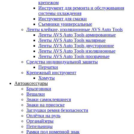
крепежом
Инструмент для ремонта и обслуживания
системы охлаждения
Инструмент для смазки
Съемники универсальные
Ленты клейкие, изоляционные AVS Auto Tools
Ленты AVS Auto Tools армированные
Ленты AVS Auto Tools малярные
Ленты AVS Auto Tools двусторонние
Ленты AVS Auto Tools изоляционные
Ленты AVS Auto Tools прозрачные
Средства индивидуальной защиты
Перчатки
Крепежный инструмент
Хомуты
Автоаксессуары
Брызговики
Вешалки
Знаки самоклеящиеся
Знаки на присоске
Заглушки ремня безопасности
Оплётки на руль
Органайзеры
Пепельницы
Рамки под номерной знак