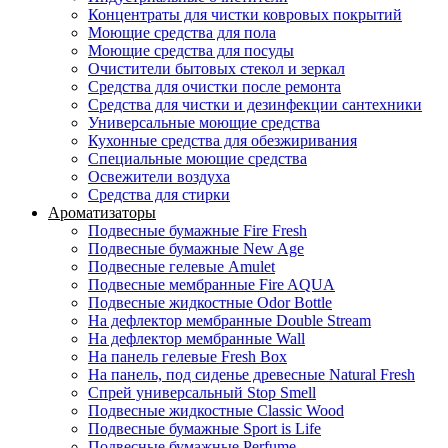
Концентраты для чистки ковровых покрытий
Моющие средства для пола
Моющие средства для посуды
Очистители бытовых стекол и зеркал
Средства для очистки после ремонта
Средства для чистки и дезинфекции сантехники
Универсальные моющие средства
Кухонные средства для обезжиривания
Специальные моющие средства
Освежители воздуха
Средства для стирки
Ароматизаторы
Подвесные бумажные Fire Fresh
Подвесные бумажные New Age
Подвесные гелевые Amulet
Подвесные мембранные Fire AQUA
Подвесные жидкостные Odor Bottle
На дефлектор мембранные Double Stream
На дефлектор мембранные Wall
На панель гелевые Fresh Box
На панель, под сиденье древесные Natural Fresh
Спрей универсальный Stop Smell
Подвесные жидкостные Classic Wood
Подвесные бумажные Sport is Life
Подвесные бумажные Perfume