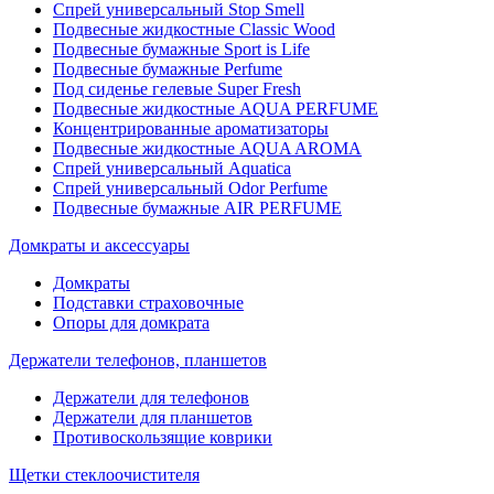
Спрей универсальный Stop Smell
Подвесные жидкостные Classic Wood
Подвесные бумажные Sport is Life
Подвесные бумажные Perfume
Под сиденье гелевые Super Fresh
Подвесные жидкостные AQUA PERFUME
Концентрированные ароматизаторы
Подвесные жидкостные AQUA AROMA
Спрей универсальный Aquatica
Спрей универсальный Odor Perfume
Подвесные бумажные AIR PERFUME
Домкраты и аксессуары
Домкраты
Подставки страховочные
Опоры для домкрата
Держатели телефонов, планшетов
Держатели для телефонов
Держатели для планшетов
Противоскользящие коврики
Щетки стеклоочистителя