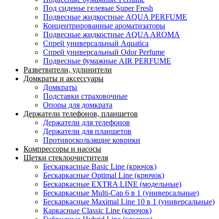
Под сиденье гелевые Super Fresh
Подвесные жидкостные AQUA PERFUME
Концентрированные ароматизаторы
Подвесные жидкостные AQUA AROMA
Спрей универсальный Aquatica
Спрей универсальный Odor Perfume
Подвесные бумажные AIR PERFUME
Разветвители, удлинители
Домкраты и аксессуары
Домкраты
Подставки страховочные
Опоры для домкрата
Держатели телефонов, планшетов
Держатели для телефонов
Держатели для планшетов
Противоскользящие коврики
Компрессоры и насосы
Щетки стеклоочистителя
Бескаркасные Basic Line (крючок)
Бескаркасные Optimal Line (крючок)
Бескаркасные EXTRA LINE (модельные)
Бескаркасные Multi-Cap 6 в 1 (универсальные)
Бескаркасные Maximal Line 10 в 1 (универсальные)
Каркасные Classic Line (крючок)