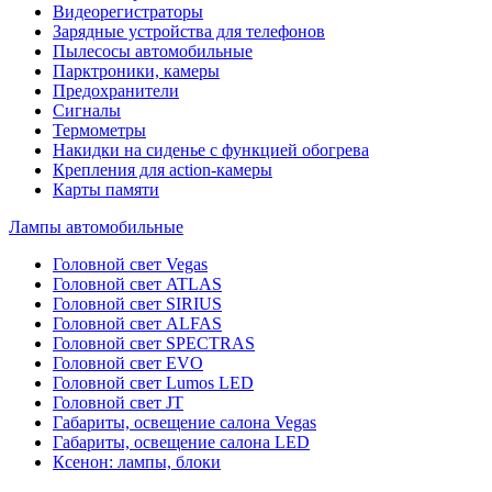
Видеорегистраторы
Зарядные устройства для телефонов
Пылесосы автомобильные
Парктроники, камеры
Предохранители
Сигналы
Термометры
Накидки на сиденье с функцией обогрева
Крепления для action-камеры
Карты памяти
Лампы автомобильные
Головной свет Vegas
Головной свет ATLAS
Головной свет SIRIUS
Головной свет ALFAS
Головной свет SPECTRAS
Головной свет EVO
Головной свет Lumos LED
Головной свет JT
Габариты, освещение салона Vegas
Габариты, освещение салона LED
Ксенон: лампы, блоки