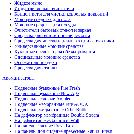
Жидкое мыло
Индустриальные очистители
Концентраты для чистки ковровых покрытий
Моющие средства для пола
Моющие средства для посуды
Очистители бытовых стекол и зеркал
Средства для очистки после ремонта
Средства для чистки и дезинфекции сантехники
Универсальные моющие средства
Кухонные средства для обезжиривания
Специальные моющие средства
Освежители воздуха
Средства для стирки
Ароматизаторы
Подвесные бумажные Fire Fresh
Подвесные бумажные New Age
Подвесные гелевые Amulet
Подвесные мембранные Fire AQUA
Подвесные жидкостные Odor Bottle
На дефлектор мембранные Double Stream
На дефлектор мембранные Wall
На панель гелевые Fresh Box
На панель, под сиденье древесные Natural Fresh