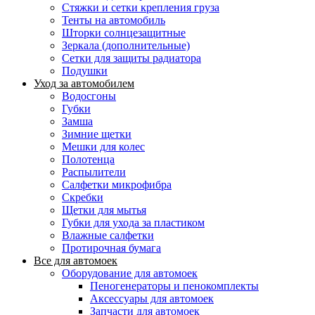
Стяжки и сетки крепления груза
Тенты на автомобиль
Шторки солнцезащитные
Зеркала (дополнительные)
Сетки для защиты радиатора
Подушки
Уход за автомобилем
Водосгоны
Губки
Замша
Зимние щетки
Мешки для колес
Полотенца
Распылители
Салфетки микрофибра
Скребки
Щетки для мытья
Губки для ухода за пластиком
Влажные салфетки
Протирочная бумага
Все для автомоек
Оборудование для автомоек
Пеногенераторы и пенокомплекты
Аксессуары для автомоек
Запчасти для автомоек