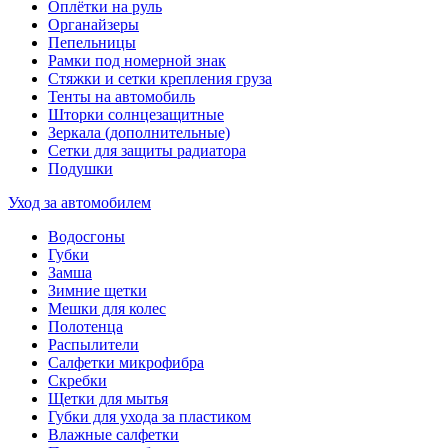
Оплётки на руль
Органайзеры
Пепельницы
Рамки под номерной знак
Стяжки и сетки крепления груза
Тенты на автомобиль
Шторки солнцезащитные
Зеркала (дополнительные)
Сетки для защиты радиатора
Подушки
Уход за автомобилем
Водосгоны
Губки
Замша
Зимние щетки
Мешки для колес
Полотенца
Распылители
Салфетки микрофибра
Скребки
Щетки для мытья
Губки для ухода за пластиком
Влажные салфетки