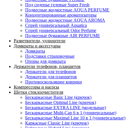
Под сиденье гелевые Super Fresh
Подвесные жидкостные AQUA PERFUME
Концентрированные ароматизаторы
Подвесные жидкостные AQUA AROMA
Спрей универсальный Aquatica
Спрей универсальный Odor Perfume
Подвесные бумажные AIR PERFUME
Разветвители, удлинители
Домкраты и аксессуары
Домкраты
Подставки страховочные
Опоры для домкрата
Держатели телефонов, планшетов
Держатели для телефонов
Держатели для планшетов
Противоскользящие коврики
Компрессоры и насосы
Щетки стеклоочистителя
Бескаркасные Basic Line (крючок)
Бескаркасные Optimal Line (крючок)
Бескаркасные EXTRA LINE (модельные)
Бескаркасные Multi-Cap 6 в 1 (универсальные)
Бескаркасные Maximal Line 10 в 1 (универсальные)
Каркасные Classic Line (крючок)