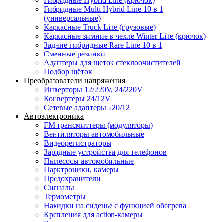
Гибридные Hybrid Line (крючок)
Гибридные Multi Hybrid Line 10 в 1
(универсальные)
Каркасные Truck Line (грузовые)
Каркасные зимние в чехле Winter Line (крючок)
Задние гибридные Rare Line 10 в 1
Сменные резинки
Адаптеры для щеток стеклоочистителей
Подбор щёток
Преобразователи напряжения
Инверторы 12/220V, 24/220V
Конвертеры 24/12V
Сетевые адаптеры 220/12
Автоэлектроника
FM трансмиттеры (модуляторы)
Вентиляторы автомобильные
Видеорегистраторы
Зарядные устройства для телефонов
Пылесосы автомобильные
Парктроники, камеры
Предохранители
Сигналы
Термометры
Накидки на сиденье с функцией обогрева
Крепления для action-камеры