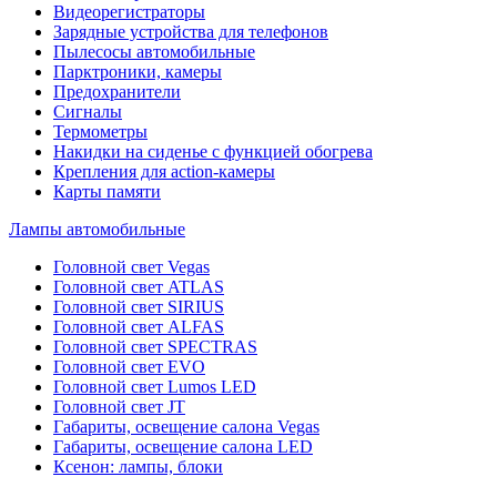
Видеорегистраторы
Зарядные устройства для телефонов
Пылесосы автомобильные
Парктроники, камеры
Предохранители
Сигналы
Термометры
Накидки на сиденье с функцией обогрева
Крепления для action-камеры
Карты памяти
Лампы автомобильные
Головной свет Vegas
Головной свет ATLAS
Головной свет SIRIUS
Головной свет ALFAS
Головной свет SPECTRAS
Головной свет EVO
Головной свет Lumos LED
Головной свет JT
Габариты, освещение салона Vegas
Габариты, освещение салона LED
Ксенон: лампы, блоки