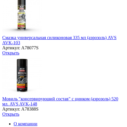
Смазка универсальная силиконовая 335 мл (аэрозоль) AVS
AVK-103
Артикул: A78077S
Открыть
Мовиль "консервирующий состав" с цинком (аэрозоль) 520
мл. AVS AVK-148
Артикул: A78388S
Открыть
О компании