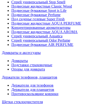
Спрей универсальный Stop Smell
Подвесные жидкостные Classic Wood
Подвесные бумажные Sport is Life
Подвесные бумажные Perfume
Под сиденье гелевые Super Fresh
Подвесные жидкостные AQUA PERFUME
Концентрированные ароматизаторы
Подвесные жидкостные AQUA AROMA
Спрей универсальный Aquatica
Спрей универсальный Odor Perfume
Подвесные бумажные AIR PERFUME
Домкраты и аксессуары
Домкраты
Подставки страховочные
Опоры для домкрата
Держатели телефонов, планшетов
Держатели для телефонов
Держатели для планшетов
Противоскользящие коврики
Щетки стеклоочистителя