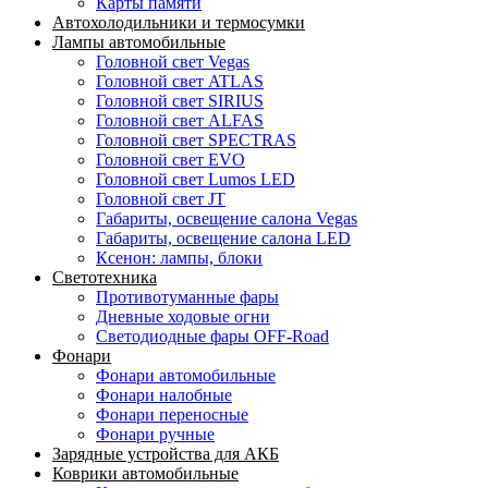
Карты памяти
Автохолодильники и термосумки
Лампы автомобильные
Головной свет Vegas
Головной свет ATLAS
Головной свет SIRIUS
Головной свет ALFAS
Головной свет SPECTRAS
Головной свет EVO
Головной свет Lumos LED
Головной свет JT
Габариты, освещение салона Vegas
Габариты, освещение салона LED
Ксенон: лампы, блоки
Светотехника
Противотуманные фары
Дневные ходовые огни
Светодиодные фары OFF-Road
Фонари
Фонари автомобильные
Фонари налобные
Фонари переносные
Фонари ручные
Зарядные устройства для АКБ
Коврики автомобильные