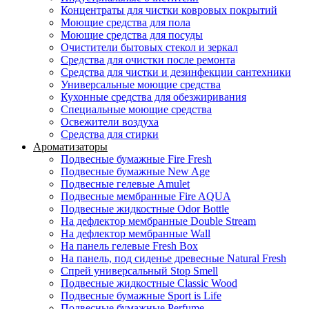
Концентраты для чистки ковровых покрытий
Моющие средства для пола
Моющие средства для посуды
Очистители бытовых стекол и зеркал
Средства для очистки после ремонта
Средства для чистки и дезинфекции сантехники
Универсальные моющие средства
Кухонные средства для обезжиривания
Специальные моющие средства
Освежители воздуха
Средства для стирки
Ароматизаторы
Подвесные бумажные Fire Fresh
Подвесные бумажные New Age
Подвесные гелевые Amulet
Подвесные мембранные Fire AQUA
Подвесные жидкостные Odor Bottle
На дефлектор мембранные Double Stream
На дефлектор мембранные Wall
На панель гелевые Fresh Box
На панель, под сиденье древесные Natural Fresh
Спрей универсальный Stop Smell
Подвесные жидкостные Classic Wood
Подвесные бумажные Sport is Life
Подвесные бумажные Perfume