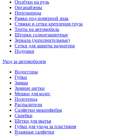
Оплётки на руль
Органайзеры
Пепельницы
Рамки под номерной знак
Стяжки и сетки крепления груза
Тенты на автомобиль
Шторки солнцезащитные
Зеркала (дополнительные)
Сетки для защиты радиатора
Подушки
Уход за автомобилем
Водосгоны
Губки
Замша
Зимние щетки
Мешки для колес
Полотенца
Распылители
Салфетки микрофибра
Скребки
Щетки для мытья
Губки для ухода за пластиком
Влажные салфетки