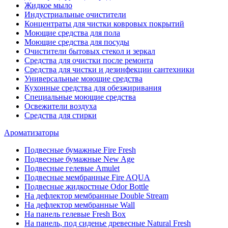
Жидкое мыло
Индустриальные очистители
Концентраты для чистки ковровых покрытий
Моющие средства для пола
Моющие средства для посуды
Очистители бытовых стекол и зеркал
Средства для очистки после ремонта
Средства для чистки и дезинфекции сантехники
Универсальные моющие средства
Кухонные средства для обезжиривания
Специальные моющие средства
Освежители воздуха
Средства для стирки
Ароматизаторы
Подвесные бумажные Fire Fresh
Подвесные бумажные New Age
Подвесные гелевые Amulet
Подвесные мембранные Fire AQUA
Подвесные жидкостные Odor Bottle
На дефлектор мембранные Double Stream
На дефлектор мембранные Wall
На панель гелевые Fresh Box
На панель, под сиденье древесные Natural Fresh