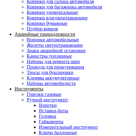
Коврики для салона автомобиля
Коврики для багажника автомобиля
Коврики универсальные
Коврики влаговпитывающие
Коврики бумажные
Подбор ковров
Аварийные принадлежности
Воронки автомобильные
Жилеты светоотражающие
Знаки аварийной остановки
Канистры топливные
Наборы для ремонта шин
Провода для прикуривания
Тросы для буксировки
Клеммы аккумуляторные
Наборы автомобилиста
Инструменты
Горелки газовые
Ручной инструмент
Воротки
Вставки-биты
Головки
Гайковерты
Измерительный инструмент
Ключи баллонные