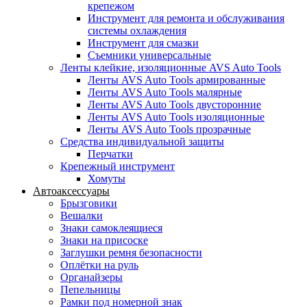
крепежом
Инструмент для ремонта и обслуживания
системы охлаждения
Инструмент для смазки
Съемники универсальные
Ленты клейкие, изоляционные AVS Auto Tools
Ленты AVS Auto Tools армированные
Ленты AVS Auto Tools малярные
Ленты AVS Auto Tools двусторонние
Ленты AVS Auto Tools изоляционные
Ленты AVS Auto Tools прозрачные
Средства индивидуальной защиты
Перчатки
Крепежный инструмент
Хомуты
Автоаксессуары
Брызговики
Вешалки
Знаки самоклеящиеся
Знаки на присоске
Заглушки ремня безопасности
Оплётки на руль
Органайзеры
Пепельницы
Рамки под номерной знак