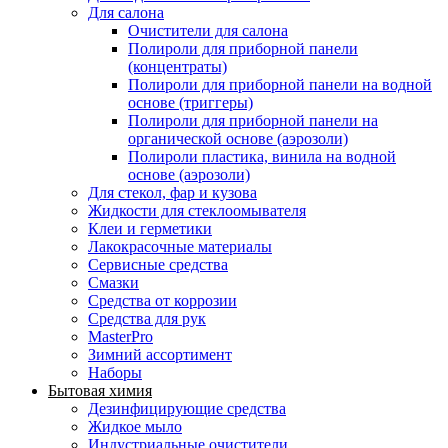
Для салона
Очистители для салона
Полироли для приборной панели
(концентраты)
Полироли для приборной панели на водной
основе (триггеры)
Полироли для приборной панели на
органической основе (аэрозоли)
Полироли пластика, винила на водной
основе (аэрозоли)
Для стекол, фар и кузова
Жидкости для стеклоомывателя
Клеи и герметики
Лакокрасочные материалы
Сервисные средства
Смазки
Средства от коррозии
Средства для рук
MasterPro
Зимний ассортимент
Наборы
Бытовая химия
Дезинфицирующие средства
Жидкое мыло
Индустриальные очистители