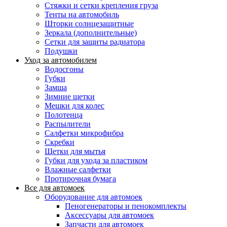
Стяжки и сетки крепления груза
Тенты на автомобиль
Шторки солнцезащитные
Зеркала (дополнительные)
Сетки для защиты радиатора
Подушки
Уход за автомобилем
Водосгоны
Губки
Замша
Зимние щетки
Мешки для колес
Полотенца
Распылители
Салфетки микрофибра
Скребки
Щетки для мытья
Губки для ухода за пластиком
Влажные салфетки
Протирочная бумага
Все для автомоек
Оборудование для автомоек
Пеногенераторы и пенокомплекты
Аксессуары для автомоек
Запчасти для автомоек