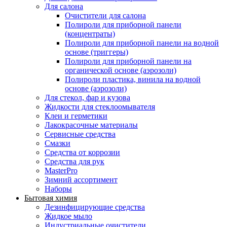
Для салона
Очистители для салона
Полироли для приборной панели
(концентраты)
Полироли для приборной панели на водной
основе (триггеры)
Полироли для приборной панели на
органической основе (аэрозоли)
Полироли пластика, винила на водной
основе (аэрозоли)
Для стекол, фар и кузова
Жидкости для стеклоомывателя
Клеи и герметики
Лакокрасочные материалы
Сервисные средства
Смазки
Средства от коррозии
Средства для рук
MasterPro
Зимний ассортимент
Наборы
Бытовая химия
Дезинфицирующие средства
Жидкое мыло
Индустриальные очистители