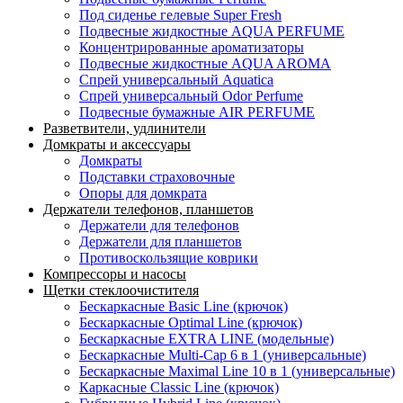
Под сиденье гелевые Super Fresh
Подвесные жидкостные AQUA PERFUME
Концентрированные ароматизаторы
Подвесные жидкостные AQUA AROMA
Спрей универсальный Aquatica
Спрей универсальный Odor Perfume
Подвесные бумажные AIR PERFUME
Разветвители, удлинители
Домкраты и аксессуары
Домкраты
Подставки страховочные
Опоры для домкрата
Держатели телефонов, планшетов
Держатели для телефонов
Держатели для планшетов
Противоскользящие коврики
Компрессоры и насосы
Щетки стеклоочистителя
Бескаркасные Basic Line (крючок)
Бескаркасные Optimal Line (крючок)
Бескаркасные EXTRA LINE (модельные)
Бескаркасные Multi-Cap 6 в 1 (универсальные)
Бескаркасные Maximal Line 10 в 1 (универсальные)
Каркасные Classic Line (крючок)