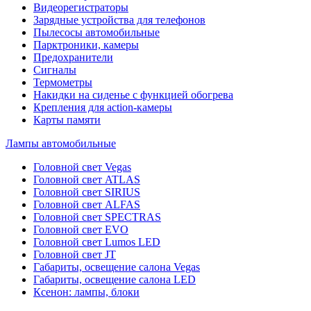
Видеорегистраторы
Зарядные устройства для телефонов
Пылесосы автомобильные
Парктроники, камеры
Предохранители
Сигналы
Термометры
Накидки на сиденье с функцией обогрева
Крепления для action-камеры
Карты памяти
Лампы автомобильные
Головной свет Vegas
Головной свет ATLAS
Головной свет SIRIUS
Головной свет ALFAS
Головной свет SPECTRAS
Головной свет EVO
Головной свет Lumos LED
Головной свет JT
Габариты, освещение салона Vegas
Габариты, освещение салона LED
Ксенон: лампы, блоки