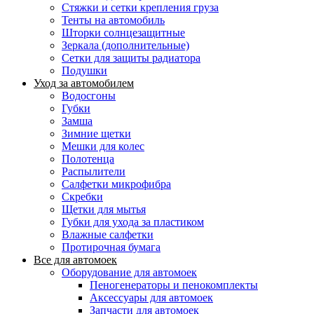
Стяжки и сетки крепления груза
Тенты на автомобиль
Шторки солнцезащитные
Зеркала (дополнительные)
Сетки для защиты радиатора
Подушки
Уход за автомобилем
Водосгоны
Губки
Замша
Зимние щетки
Мешки для колес
Полотенца
Распылители
Салфетки микрофибра
Скребки
Щетки для мытья
Губки для ухода за пластиком
Влажные салфетки
Протирочная бумага
Все для автомоек
Оборудование для автомоек
Пеногенераторы и пенокомплекты
Аксессуары для автомоек
Запчасти для автомоек