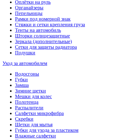
Оплётки на руль
Органайзеры
Пепельницы
Рамки под номерной знак
Стяжки и сетки крепления груза
Тенты на автомобиль
Шторки солнцезащитные
Зеркала (дополнительные)
Сетки для защиты радиатора
Подушки
Уход за автомобилем
Водосгоны
Губки
Замша
Зимние щетки
Мешки для колес
Полотенца
Распылители
Салфетки микрофибра
Скребки
Щетки для мытья
Губки для ухода за пластиком
Влажные салфетки