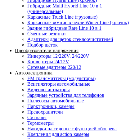
Гибридные Hybrid Line (крючок)
Гибридные Multi Hybrid Line 10 в 1
(универсальные)
Каркасные Truck Line (грузовые)
Каркасные зимние в чехле Winter Line (крючок)
Задние гибридные Rare Line 10 в 1
Сменные резинки
Адаптеры для щеток стеклоочистителей
Подбор щёток
Преобразователи напряжения
Инверторы 12/220V, 24/220V
Конвертеры 24/12V
Сетевые адаптеры 220/12
Автоэлектроника
FM трансмиттеры (модуляторы)
Вентиляторы автомобильные
Видеорегистраторы
Зарядные устройства для телефонов
Пылесосы автомобильные
Парктроники, камеры
Предохранители
Сигналы
Термометры
Накидки на сиденье с функцией обогрева
Крепления для action-камеры