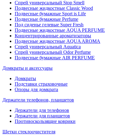
Спрей универсальный Stop Smell
Подвесные жидкостные Classic Wood
Подвесные бумажные Sport is Life
Подвесные бумажные Perfume
Под сиденье гелевые Super Fresh
Подвесные жидкостные AQUA PERFUME
Концентрированные ароматизаторы
Подвесные жидкостные AQUA AROMA
Спрей универсальный Aquatica
Спрей универсальный Odor Perfume
Подвесные бумажные AIR PERFUME
Домкраты и аксессуары
Домкраты
Подставки страховочные
Опоры для домкрата
Держатели телефонов, планшетов
Держатели для телефонов
Держатели для планшетов
Противоскользящие коврики
Щетки стеклоочистителя