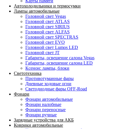
Карты памяти
Автохолодильники и термосумки
Лампы автомобильные
Головной свет Vegas
Головной свет ATLAS
Головной свет SIRIUS
Головной свет ALFAS
Головной свет SPECTRAS
Головной свет EVO
Головной свет Lumos LED
Головной свет JT
Габариты, освещение салона Vegas
Габариты, освещение салона LED
Ксенон: лампы, блоки
Светотехника
Противотуманные фары
Дневные ходовые огни
Светодиодные фары OFF-Road
Фонари
Фонари автомобильные
Фонари налобные
Фонари переносные
Фонари ручные
Зарядные устройства для АКБ
Коврики автомобильные