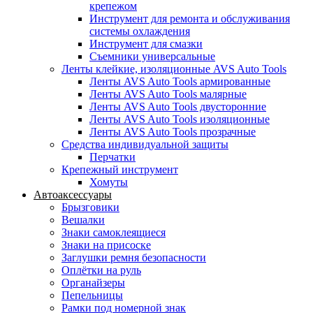
крепежом
Инструмент для ремонта и обслуживания
системы охлаждения
Инструмент для смазки
Съемники универсальные
Ленты клейкие, изоляционные AVS Auto Tools
Ленты AVS Auto Tools армированные
Ленты AVS Auto Tools малярные
Ленты AVS Auto Tools двусторонние
Ленты AVS Auto Tools изоляционные
Ленты AVS Auto Tools прозрачные
Средства индивидуальной защиты
Перчатки
Крепежный инструмент
Хомуты
Автоаксессуары
Брызговики
Вешалки
Знаки самоклеящиеся
Знаки на присоске
Заглушки ремня безопасности
Оплётки на руль
Органайзеры
Пепельницы
Рамки под номерной знак