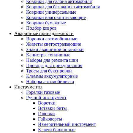
Коврики для салона автомобиля
Коврики для багажника автомобиля
Коврики универсальные
Коврики влаговпитывающие
Коврики бумажные
Подбор ковров
Аварийные принадлежности
Воронки автомобильные
Жилеты светоотражающие
Знаки аварийной остановки
Канистры топливные
Наборы для ремонта шин
Провода для прикуривания
Тросы для буксировки
Клеммы аккумуляторные
Наборы автомобилиста
Инструменты
Горелки газовые
Ручной инструмент
Воротки
Вставки-биты
Головки
Гайковерты
Измерительный инструмент
Ключи баллонные