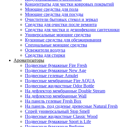
Концентраты для чистки ковровых покрытий
Моющие средства для пола
Моющие средства для посуды
Очистители бытовых стекол и зеркал
Средства для очистки после ремонта
Средства для чистки и дезинфекции сантехники
Универсальные моющие средства
Кухонные средства для обезжиривания
Специальные моющие средства
Освежители воздуха
Средства для стирки
Ароматизаторы
Подвесные бумажные Fire Fresh
Подвесные бумажные New Age
Подвесные гелевые Amulet
Подвесные мембранные Fire AQUA
Подвесные жидкостные Odor Bottle
На дефлектор мембранные Double Stream
На дефлектор мембранные Wall
На панель гелевые Fresh Box
На панель, под сиденье древесные Natural Fresh
Спрей универсальный Stop Smell
Подвесные жидкостные Classic Wood
Подвесные бумажные Sport is Life
Подвесные бумажные Perfume