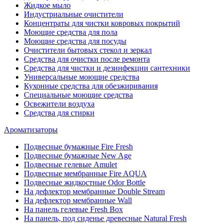
Жидкое мыло
Индустриальные очистители
Концентраты для чистки ковровых покрытий
Моющие средства для пола
Моющие средства для посуды
Очистители бытовых стекол и зеркал
Средства для очистки после ремонта
Средства для чистки и дезинфекции сантехники
Универсальные моющие средства
Кухонные средства для обезжиривания
Специальные моющие средства
Освежители воздуха
Средства для стирки
Ароматизаторы
Подвесные бумажные Fire Fresh
Подвесные бумажные New Age
Подвесные гелевые Amulet
Подвесные мембранные Fire AQUA
Подвесные жидкостные Odor Bottle
На дефлектор мембранные Double Stream
На дефлектор мембранные Wall
На панель гелевые Fresh Box
На панель, под сиденье древесные Natural Fresh