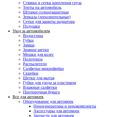
Стяжки и сетки крепления груза
Тенты на автомобиль
Шторки солнцезащитные
Зеркала (дополнительные)
Сетки для защиты радиатора
Подушки
Уход за автомобилем
Водосгоны
Губки
Замша
Зимние щетки
Мешки для колес
Полотенца
Распылители
Салфетки микрофибра
Скребки
Щетки для мытья
Губки для ухода за пластиком
Влажные салфетки
Протирочная бумага
Все для автомоек
Оборудование для автомоек
Пеногенераторы и пенокомплекты
Аксессуары для автомоек
Запчасти для автомоек