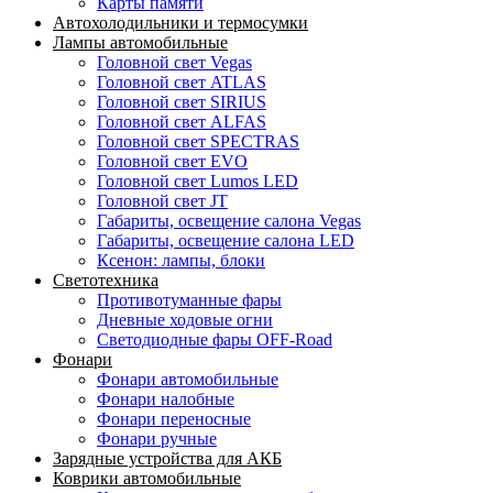
Карты памяти
Автохолодильники и термосумки
Лампы автомобильные
Головной свет Vegas
Головной свет ATLAS
Головной свет SIRIUS
Головной свет ALFAS
Головной свет SPECTRAS
Головной свет EVO
Головной свет Lumos LED
Головной свет JT
Габариты, освещение салона Vegas
Габариты, освещение салона LED
Ксенон: лампы, блоки
Светотехника
Противотуманные фары
Дневные ходовые огни
Светодиодные фары OFF-Road
Фонари
Фонари автомобильные
Фонари налобные
Фонари переносные
Фонари ручные
Зарядные устройства для АКБ
Коврики автомобильные