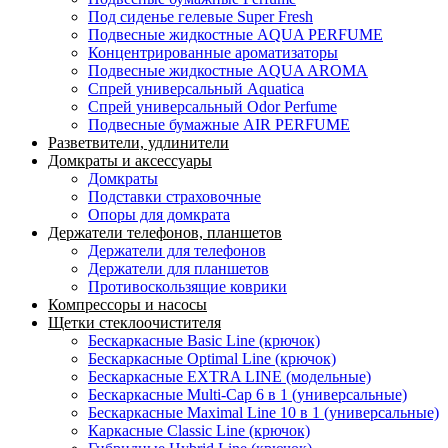
Под сиденье гелевые Super Fresh
Подвесные жидкостные AQUA PERFUME
Концентрированные ароматизаторы
Подвесные жидкостные AQUA AROMA
Спрей универсальный Aquatica
Спрей универсальный Odor Perfume
Подвесные бумажные AIR PERFUME
Разветвители, удлинители
Домкраты и аксессуары
Домкраты
Подставки страховочные
Опоры для домкрата
Держатели телефонов, планшетов
Держатели для телефонов
Держатели для планшетов
Противоскользящие коврики
Компрессоры и насосы
Щетки стеклоочистителя
Бескаркасные Basic Line (крючок)
Бескаркасные Optimal Line (крючок)
Бескаркасные EXTRA LINE (модельные)
Бескаркасные Multi-Cap 6 в 1 (универсальные)
Бескаркасные Maximal Line 10 в 1 (универсальные)
Каркасные Classic Line (крючок)