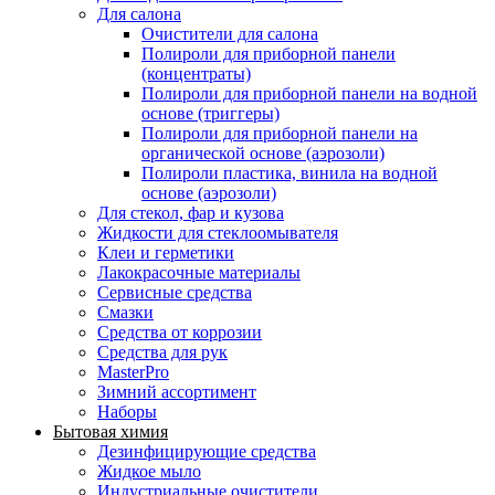
Для салона
Очистители для салона
Полироли для приборной панели
(концентраты)
Полироли для приборной панели на водной
основе (триггеры)
Полироли для приборной панели на
органической основе (аэрозоли)
Полироли пластика, винила на водной
основе (аэрозоли)
Для стекол, фар и кузова
Жидкости для стеклоомывателя
Клеи и герметики
Лакокрасочные материалы
Сервисные средства
Смазки
Средства от коррозии
Средства для рук
MasterPro
Зимний ассортимент
Наборы
Бытовая химия
Дезинфицирующие средства
Жидкое мыло
Индустриальные очистители