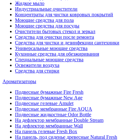
Жидкое мыло
Индустриальные очистители
Концентраты для чистки ковровых покрытий
Моющие средства для пола
Моющие средства для посуды
Очистители бытовых стекол и зеркал
Средства для очистки после ремонта
Средства для чистки и дезинфекции сантехники
Универсальные моющие средства
Кухонные средства для обезжиривания
Специальные моющие средства
Освежители воздуха
Средства для стирки
Ароматизаторы
Подвесные бумажные Fire Fresh
Подвесные бумажные New Age
Подвесные гелевые Amulet
Подвесные мембранные Fire AQUA
Подвесные жидкостные Odor Bottle
На дефлектор мембранные Double Stream
На дефлектор мембранные Wall
На панель гелевые Fresh Box
На панель, под сиденье древесные Natural Fresh