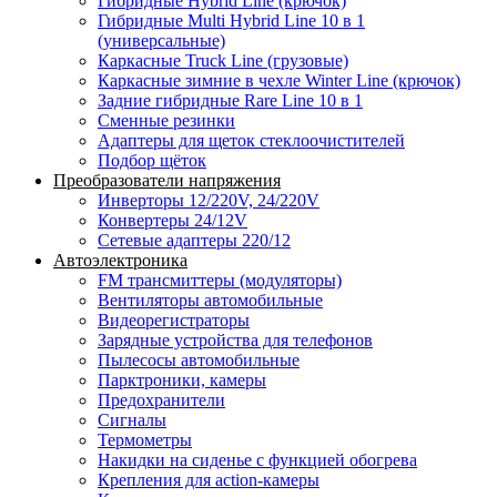
Гибридные Hybrid Line (крючок)
Гибридные Multi Hybrid Line 10 в 1
(универсальные)
Каркасные Truck Line (грузовые)
Каркасные зимние в чехле Winter Line (крючок)
Задние гибридные Rare Line 10 в 1
Сменные резинки
Адаптеры для щеток стеклоочистителей
Подбор щёток
Преобразователи напряжения
Инверторы 12/220V, 24/220V
Конвертеры 24/12V
Сетевые адаптеры 220/12
Автоэлектроника
FM трансмиттеры (модуляторы)
Вентиляторы автомобильные
Видеорегистраторы
Зарядные устройства для телефонов
Пылесосы автомобильные
Парктроники, камеры
Предохранители
Сигналы
Термометры
Накидки на сиденье с функцией обогрева
Крепления для action-камеры