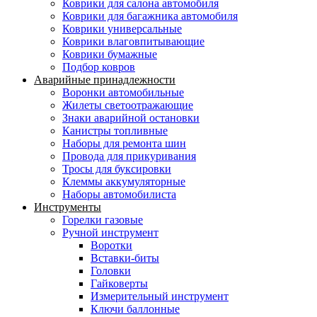
Коврики для салона автомобиля
Коврики для багажника автомобиля
Коврики универсальные
Коврики влаговпитывающие
Коврики бумажные
Подбор ковров
Аварийные принадлежности
Воронки автомобильные
Жилеты светоотражающие
Знаки аварийной остановки
Канистры топливные
Наборы для ремонта шин
Провода для прикуривания
Тросы для буксировки
Клеммы аккумуляторные
Наборы автомобилиста
Инструменты
Горелки газовые
Ручной инструмент
Воротки
Вставки-биты
Головки
Гайковерты
Измерительный инструмент
Ключи баллонные