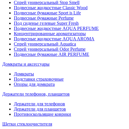
Спрей универсальный Stop Smell
Подвесные жидкостные Classic Wood
Подвесные бумажные Sport is Life
Подвесные бумажные Perfume
Под сиденье гелевые Super Fresh
Подвесные жидкостные AQUA PERFUME
Концентрированные ароматизаторы
Подвесные жидкостные AQUA AROMA
Спрей универсальный Aquatica
Спрей универсальный Odor Perfume
Подвесные бумажные AIR PERFUME
Домкраты и аксессуары
Домкраты
Подставки страховочные
Опоры для домкрата
Держатели телефонов, планшетов
Держатели для телефонов
Держатели для планшетов
Противоскользящие коврики
Щетки стеклоочистителя