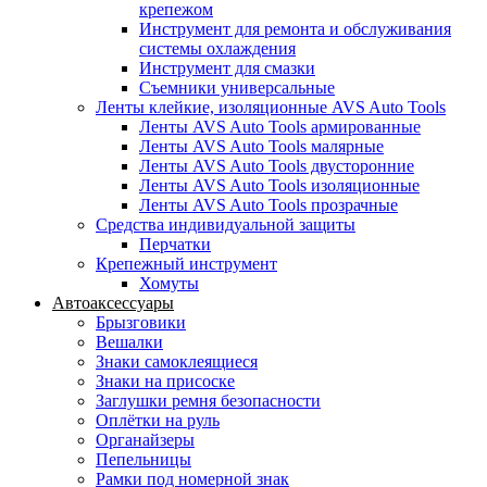
крепежом
Инструмент для ремонта и обслуживания
системы охлаждения
Инструмент для смазки
Съемники универсальные
Ленты клейкие, изоляционные AVS Auto Tools
Ленты AVS Auto Tools армированные
Ленты AVS Auto Tools малярные
Ленты AVS Auto Tools двусторонние
Ленты AVS Auto Tools изоляционные
Ленты AVS Auto Tools прозрачные
Средства индивидуальной защиты
Перчатки
Крепежный инструмент
Хомуты
Автоаксессуары
Брызговики
Вешалки
Знаки самоклеящиеся
Знаки на присоске
Заглушки ремня безопасности
Оплётки на руль
Органайзеры
Пепельницы
Рамки под номерной знак