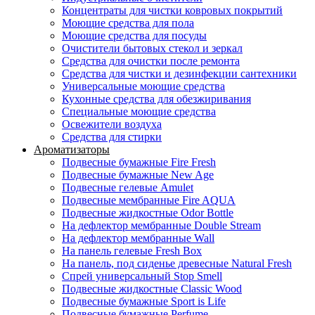
Концентраты для чистки ковровых покрытий
Моющие средства для пола
Моющие средства для посуды
Очистители бытовых стекол и зеркал
Средства для очистки после ремонта
Средства для чистки и дезинфекции сантехники
Универсальные моющие средства
Кухонные средства для обезжиривания
Специальные моющие средства
Освежители воздуха
Средства для стирки
Ароматизаторы
Подвесные бумажные Fire Fresh
Подвесные бумажные New Age
Подвесные гелевые Amulet
Подвесные мембранные Fire AQUA
Подвесные жидкостные Odor Bottle
На дефлектор мембранные Double Stream
На дефлектор мембранные Wall
На панель гелевые Fresh Box
На панель, под сиденье древесные Natural Fresh
Спрей универсальный Stop Smell
Подвесные жидкостные Classic Wood
Подвесные бумажные Sport is Life
Подвесные бумажные Perfume