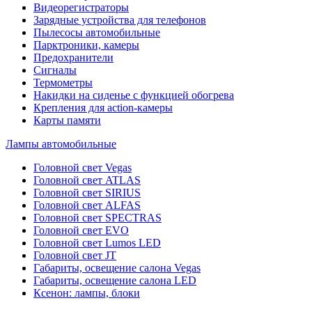
Видеорегистраторы
Зарядные устройства для телефонов
Пылесосы автомобильные
Парктроники, камеры
Предохранители
Сигналы
Термометры
Накидки на сиденье с функцией обогрева
Крепления для action-камеры
Карты памяти
Лампы автомобильные
Головной свет Vegas
Головной свет ATLAS
Головной свет SIRIUS
Головной свет ALFAS
Головной свет SPECTRAS
Головной свет EVO
Головной свет Lumos LED
Головной свет JT
Габариты, освещение салона Vegas
Габариты, освещение салона LED
Ксенон: лампы, блоки