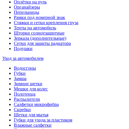
Оплётки на руль
Органайзеры
Пепельницы
Рамки под номерной знак
Стяжки и сетки крепления груза
Тенты на автомобиль
Шторки солнцезащитные
Зеркала (дополнительные)
Сетки для защиты радиатора
Подушки
Уход за автомобилем
Водосгоны
Губки
Замша
Зимние щетки
Мешки для колес
Полотенца
Распылители
Салфетки микрофибра
Скребки
Щетки для мытья
Губки для ухода за пластиком
Влажные салфетки