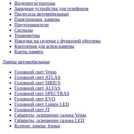
Видеорегистраторы
Зарядные устройства для телефонов
Пылесосы автомобильные
Парктроники, камеры
Предохранители
Сигналы
Термометры
Накидки на сиденье с функцией обогрева
Крепления для action-камеры
Карты памяти
Лампы автомобильные
Головной свет Vegas
Головной свет ATLAS
Головной свет SIRIUS
Головной свет ALFAS
Головной свет SPECTRAS
Головной свет EVO
Головной свет Lumos LED
Головной свет JT
Габариты, освещение салона Vegas
Габариты, освещение салона LED
Ксенон: лампы, блоки