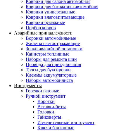
Коврики для салона автомобиля
Коврики для багажника автомобиля
Коврики универсальные
Коврики влаговпитывающие
Коврики бумажные
Подбор ковров
Аварийные принадлежности
Воронки автомобильные
Жилеты светоотражающие
Знаки аварийной остановки
Канистры топливные
Наборы для ремонта шин
Провода для прикуривания
Тросы для буксировки
Клеммы аккумуляторные
Наборы автомобилиста
Инструменты
Горелки газовые
Ручной инструмент
Воротки
Вставки-биты
Головки
Гайковерты
Измерительный инструмент
Ключи баллонные