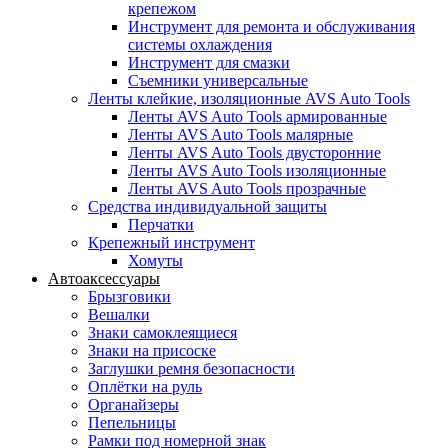
крепежом
Инструмент для ремонта и обслуживания
системы охлаждения
Инструмент для смазки
Съемники универсальные
Ленты клейкие, изоляционные AVS Auto Tools
Ленты AVS Auto Tools армированные
Ленты AVS Auto Tools малярные
Ленты AVS Auto Tools двусторонние
Ленты AVS Auto Tools изоляционные
Ленты AVS Auto Tools прозрачные
Средства индивидуальной защиты
Перчатки
Крепежный инструмент
Хомуты
Автоаксессуары
Брызговики
Вешалки
Знаки самоклеящиеся
Знаки на присоске
Заглушки ремня безопасности
Оплётки на руль
Органайзеры
Пепельницы
Рамки под номерной знак