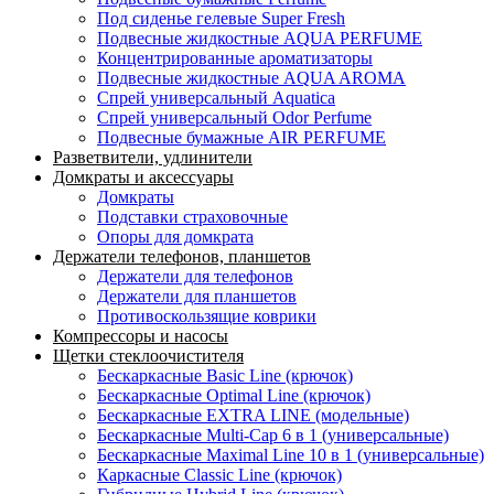
Под сиденье гелевые Super Fresh
Подвесные жидкостные AQUA PERFUME
Концентрированные ароматизаторы
Подвесные жидкостные AQUA AROMA
Спрей универсальный Aquatica
Спрей универсальный Odor Perfume
Подвесные бумажные AIR PERFUME
Разветвители, удлинители
Домкраты и аксессуары
Домкраты
Подставки страховочные
Опоры для домкрата
Держатели телефонов, планшетов
Держатели для телефонов
Держатели для планшетов
Противоскользящие коврики
Компрессоры и насосы
Щетки стеклоочистителя
Бескаркасные Basic Line (крючок)
Бескаркасные Optimal Line (крючок)
Бескаркасные EXTRA LINE (модельные)
Бескаркасные Multi-Cap 6 в 1 (универсальные)
Бескаркасные Maximal Line 10 в 1 (универсальные)
Каркасные Classic Line (крючок)