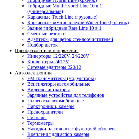
Гибридные Hybrid Line (крючок)
Гибридные Multi Hybrid Line 10 в 1
(универсальные)
Каркасные Truck Line (грузовые)
Каркасные зимние в чехле Winter Line (крючок)
Задние гибридные Rare Line 10 в 1
Сменные резинки
Адаптеры для щеток стеклоочистителей
Подбор щёток
Преобразователи напряжения
Инверторы 12/220V, 24/220V
Конвертеры 24/12V
Сетевые адаптеры 220/12
Автоэлектроника
FM трансмиттеры (модуляторы)
Вентиляторы автомобильные
Видеорегистраторы
Зарядные устройства для телефонов
Пылесосы автомобильные
Парктроники, камеры
Предохранители
Сигналы
Термометры
Накидки на сиденье с функцией обогрева
Крепления для action-камеры