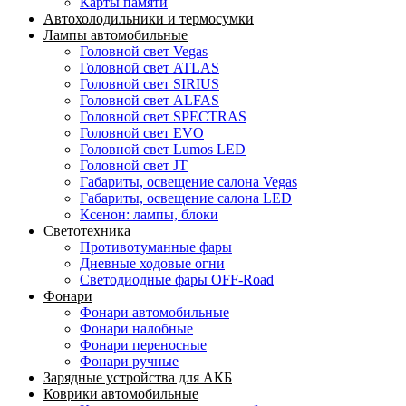
Карты памяти
Автохолодильники и термосумки
Лампы автомобильные
Головной свет Vegas
Головной свет ATLAS
Головной свет SIRIUS
Головной свет ALFAS
Головной свет SPECTRAS
Головной свет EVO
Головной свет Lumos LED
Головной свет JT
Габариты, освещение салона Vegas
Габариты, освещение салона LED
Ксенон: лампы, блоки
Светотехника
Противотуманные фары
Дневные ходовые огни
Светодиодные фары OFF-Road
Фонари
Фонари автомобильные
Фонари налобные
Фонари переносные
Фонари ручные
Зарядные устройства для АКБ
Коврики автомобильные