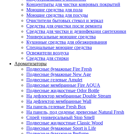
Концентраты для чистки ковровых покрытий
Моющие средства для пола
Моющие средства для посуды
Очистители бытовых стекол и зеркал
Средства для очистки после ремонта
Средства для чистки и дезинфекции сантехники
Универсальные моющие средства
Кухонные средства для обезжиривания
Специальные моющие средства
Освежители воздуха
Средства для стирки
Ароматизаторы
Подвесные бумажные Fire Fresh
Подвесные бумажные New Age
Подвесные гелевые Amulet
Подвесные мембранные Fire AQUA
Подвесные жидкостные Odor Bottle
На дефлектор мембранные Double Stream
На дефлектор мембранные Wall
На панель гелевые Fresh Box
На панель, под сиденье древесные Natural Fresh
Спрей универсальный Stop Smell
Подвесные жидкостные Classic Wood
Подвесные бумажные Sport is Life
Подвесные бумажные Perfume