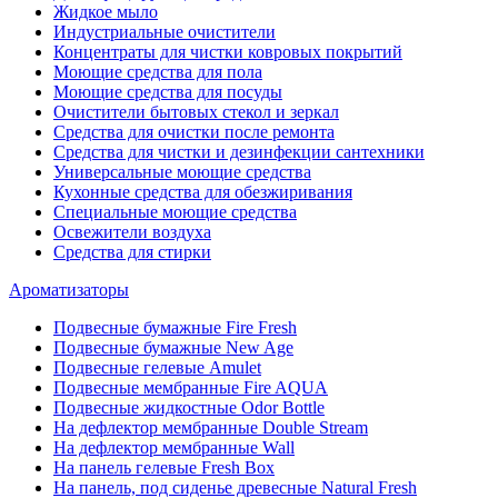
Жидкое мыло
Индустриальные очистители
Концентраты для чистки ковровых покрытий
Моющие средства для пола
Моющие средства для посуды
Очистители бытовых стекол и зеркал
Средства для очистки после ремонта
Средства для чистки и дезинфекции сантехники
Универсальные моющие средства
Кухонные средства для обезжиривания
Специальные моющие средства
Освежители воздуха
Средства для стирки
Ароматизаторы
Подвесные бумажные Fire Fresh
Подвесные бумажные New Age
Подвесные гелевые Amulet
Подвесные мембранные Fire AQUA
Подвесные жидкостные Odor Bottle
На дефлектор мембранные Double Stream
На дефлектор мембранные Wall
На панель гелевые Fresh Box
На панель, под сиденье древесные Natural Fresh