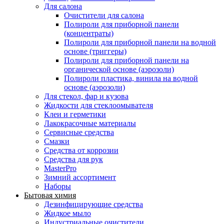
Для салона
Очистители для салона
Полироли для приборной панели
(концентраты)
Полироли для приборной панели на водной
основе (триггеры)
Полироли для приборной панели на
органической основе (аэрозоли)
Полироли пластика, винила на водной
основе (аэрозоли)
Для стекол, фар и кузова
Жидкости для стеклоомывателя
Клеи и герметики
Лакокрасочные материалы
Сервисные средства
Смазки
Средства от коррозии
Средства для рук
MasterPro
Зимний ассортимент
Наборы
Бытовая химия
Дезинфицирующие средства
Жидкое мыло
Индустриальные очистители