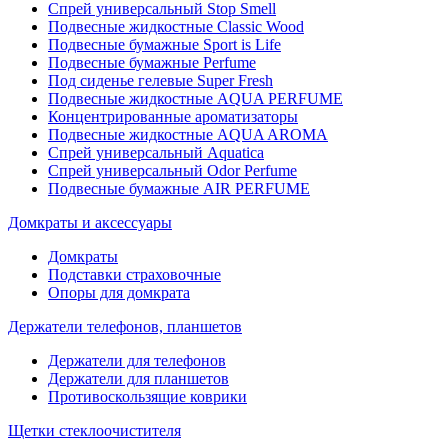
Спрей универсальный Stop Smell
Подвесные жидкостные Classic Wood
Подвесные бумажные Sport is Life
Подвесные бумажные Perfume
Под сиденье гелевые Super Fresh
Подвесные жидкостные AQUA PERFUME
Концентрированные ароматизаторы
Подвесные жидкостные AQUA AROMA
Спрей универсальный Aquatica
Спрей универсальный Odor Perfume
Подвесные бумажные AIR PERFUME
Домкраты и аксессуары
Домкраты
Подставки страховочные
Опоры для домкрата
Держатели телефонов, планшетов
Держатели для телефонов
Держатели для планшетов
Противоскользящие коврики
Щетки стеклоочистителя