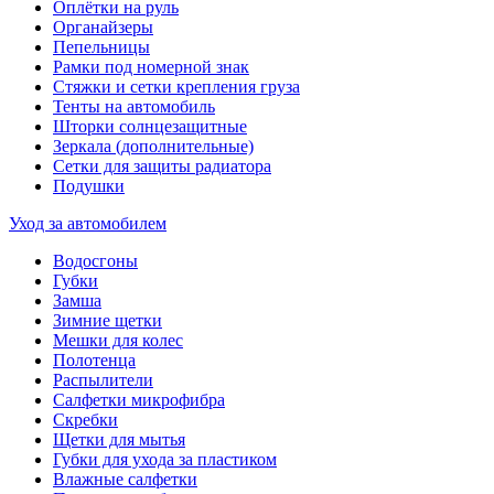
Оплётки на руль
Органайзеры
Пепельницы
Рамки под номерной знак
Стяжки и сетки крепления груза
Тенты на автомобиль
Шторки солнцезащитные
Зеркала (дополнительные)
Сетки для защиты радиатора
Подушки
Уход за автомобилем
Водосгоны
Губки
Замша
Зимние щетки
Мешки для колес
Полотенца
Распылители
Салфетки микрофибра
Скребки
Щетки для мытья
Губки для ухода за пластиком
Влажные салфетки