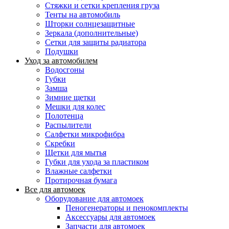
Стяжки и сетки крепления груза
Тенты на автомобиль
Шторки солнцезащитные
Зеркала (дополнительные)
Сетки для защиты радиатора
Подушки
Уход за автомобилем
Водосгоны
Губки
Замша
Зимние щетки
Мешки для колес
Полотенца
Распылители
Салфетки микрофибра
Скребки
Щетки для мытья
Губки для ухода за пластиком
Влажные салфетки
Протирочная бумага
Все для автомоек
Оборудование для автомоек
Пеногенераторы и пенокомплекты
Аксессуары для автомоек
Запчасти для автомоек