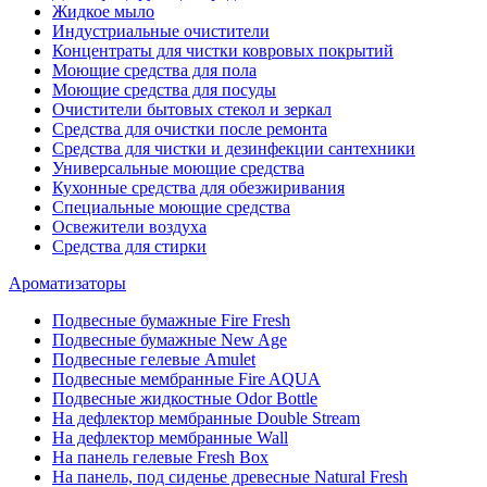
Жидкое мыло
Индустриальные очистители
Концентраты для чистки ковровых покрытий
Моющие средства для пола
Моющие средства для посуды
Очистители бытовых стекол и зеркал
Средства для очистки после ремонта
Средства для чистки и дезинфекции сантехники
Универсальные моющие средства
Кухонные средства для обезжиривания
Специальные моющие средства
Освежители воздуха
Средства для стирки
Ароматизаторы
Подвесные бумажные Fire Fresh
Подвесные бумажные New Age
Подвесные гелевые Amulet
Подвесные мембранные Fire AQUA
Подвесные жидкостные Odor Bottle
На дефлектор мембранные Double Stream
На дефлектор мембранные Wall
На панель гелевые Fresh Box
На панель, под сиденье древесные Natural Fresh