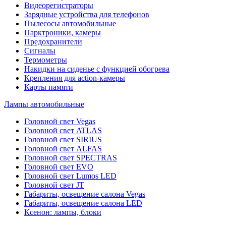
Видеорегистраторы
Зарядные устройства для телефонов
Пылесосы автомобильные
Парктроники, камеры
Предохранители
Сигналы
Термометры
Накидки на сиденье с функцией обогрева
Крепления для action-камеры
Карты памяти
Лампы автомобильные
Головной свет Vegas
Головной свет ATLAS
Головной свет SIRIUS
Головной свет ALFAS
Головной свет SPECTRAS
Головной свет EVO
Головной свет Lumos LED
Головной свет JT
Габариты, освещение салона Vegas
Габариты, освещение салона LED
Ксенон: лампы, блоки