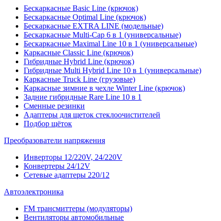
Бескаркасные Basic Line (крючок)
Бескаркасные Optimal Line (крючок)
Бескаркасные EXTRA LINE (модельные)
Бескаркасные Multi-Cap 6 в 1 (универсальные)
Бескаркасные Maximal Line 10 в 1 (универсальные)
Каркасные Classic Line (крючок)
Гибридные Hybrid Line (крючок)
Гибридные Multi Hybrid Line 10 в 1 (универсальные)
Каркасные Truck Line (грузовые)
Каркасные зимние в чехле Winter Line (крючок)
Задние гибридные Rare Line 10 в 1
Сменные резинки
Адаптеры для щеток стеклоочистителей
Подбор щёток
Преобразователи напряжения
Инверторы 12/220V, 24/220V
Конвертеры 24/12V
Сетевые адаптеры 220/12
Автоэлектроника
FM трансмиттеры (модуляторы)
Вентиляторы автомобильные