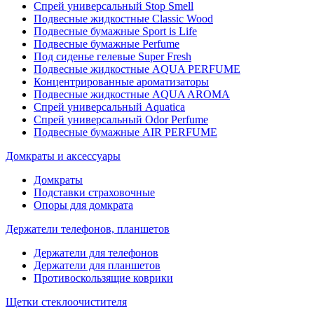
Спрей универсальный Stop Smell
Подвесные жидкостные Classic Wood
Подвесные бумажные Sport is Life
Подвесные бумажные Perfume
Под сиденье гелевые Super Fresh
Подвесные жидкостные AQUA PERFUME
Концентрированные ароматизаторы
Подвесные жидкостные AQUA AROMA
Спрей универсальный Aquatica
Спрей универсальный Odor Perfume
Подвесные бумажные AIR PERFUME
Домкраты и аксессуары
Домкраты
Подставки страховочные
Опоры для домкрата
Держатели телефонов, планшетов
Держатели для телефонов
Держатели для планшетов
Противоскользящие коврики
Щетки стеклоочистителя