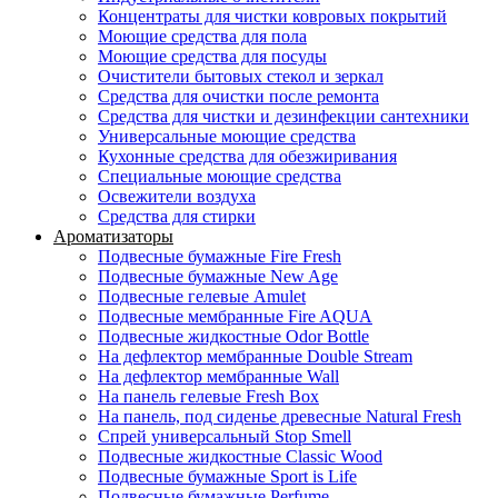
Концентраты для чистки ковровых покрытий
Моющие средства для пола
Моющие средства для посуды
Очистители бытовых стекол и зеркал
Средства для очистки после ремонта
Средства для чистки и дезинфекции сантехники
Универсальные моющие средства
Кухонные средства для обезжиривания
Специальные моющие средства
Освежители воздуха
Средства для стирки
Ароматизаторы
Подвесные бумажные Fire Fresh
Подвесные бумажные New Age
Подвесные гелевые Amulet
Подвесные мембранные Fire AQUA
Подвесные жидкостные Odor Bottle
На дефлектор мембранные Double Stream
На дефлектор мембранные Wall
На панель гелевые Fresh Box
На панель, под сиденье древесные Natural Fresh
Спрей универсальный Stop Smell
Подвесные жидкостные Classic Wood
Подвесные бумажные Sport is Life
Подвесные бумажные Perfume