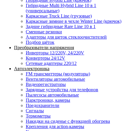
Гибридные Hybrid Line (крючок)
Гибридные Multi Hybrid Line 10 в 1
(универсальные)
Каркасные Truck Line (грузовые)
Каркасные зимние в чехле Winter Line (крючок)
Задние гибридные Rare Line 10 в 1
Сменные резинки
Адаптеры для щеток стеклоочистителей
Подбор щёток
Преобразователи напряжения
Инверторы 12/220V, 24/220V
Конвертеры 24/12V
Сетевые адаптеры 220/12
Автоэлектроника
FM трансмиттеры (модуляторы)
Вентиляторы автомобильные
Видеорегистраторы
Зарядные устройства для телефонов
Пылесосы автомобильные
Парктроники, камеры
Предохранители
Сигналы
Термометры
Накидки на сиденье с функцией обогрева
Крепления для action-камеры