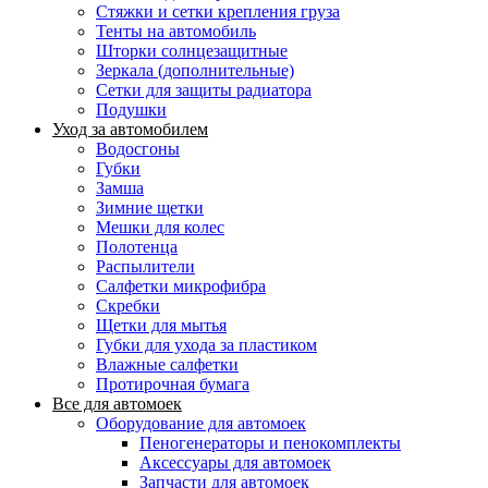
Стяжки и сетки крепления груза
Тенты на автомобиль
Шторки солнцезащитные
Зеркала (дополнительные)
Сетки для защиты радиатора
Подушки
Уход за автомобилем
Водосгоны
Губки
Замша
Зимние щетки
Мешки для колес
Полотенца
Распылители
Салфетки микрофибра
Скребки
Щетки для мытья
Губки для ухода за пластиком
Влажные салфетки
Протирочная бумага
Все для автомоек
Оборудование для автомоек
Пеногенераторы и пенокомплекты
Аксессуары для автомоек
Запчасти для автомоек