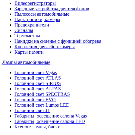
Видеорегистраторы
Зарядные устройства для телефонов
Пылесосы автомобильные
Парктроники, камеры
Предохранители
Сигналы
Термометры
Накидки на сиденье с функцией обогрева
Крепления для action-камеры
Карты памяти
Лампы автомобильные
Головной свет Vegas
Головной свет ATLAS
Головной свет SIRIUS
Головной свет ALFAS
Головной свет SPECTRAS
Головной свет EVO
Головной свет Lumos LED
Головной свет JT
Габариты, освещение салона Vegas
Габариты, освещение салона LED
Ксенон: лампы, блоки