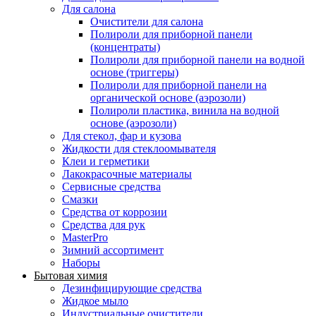
Для салона
Очистители для салона
Полироли для приборной панели
(концентраты)
Полироли для приборной панели на водной
основе (триггеры)
Полироли для приборной панели на
органической основе (аэрозоли)
Полироли пластика, винила на водной
основе (аэрозоли)
Для стекол, фар и кузова
Жидкости для стеклоомывателя
Клеи и герметики
Лакокрасочные материалы
Сервисные средства
Смазки
Средства от коррозии
Средства для рук
MasterPro
Зимний ассортимент
Наборы
Бытовая химия
Дезинфицирующие средства
Жидкое мыло
Индустриальные очистители