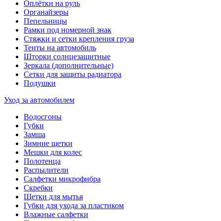
Оплётки на руль
Органайзеры
Пепельницы
Рамки под номерной знак
Стяжки и сетки крепления груза
Тенты на автомобиль
Шторки солнцезащитные
Зеркала (дополнительные)
Сетки для защиты радиатора
Подушки
Уход за автомобилем
Водосгоны
Губки
Замша
Зимние щетки
Мешки для колес
Полотенца
Распылители
Салфетки микрофибра
Скребки
Щетки для мытья
Губки для ухода за пластиком
Влажные салфетки