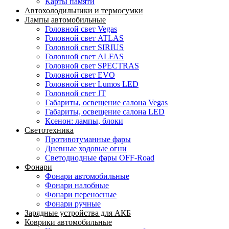
Карты памяти
Автохолодильники и термосумки
Лампы автомобильные
Головной свет Vegas
Головной свет ATLAS
Головной свет SIRIUS
Головной свет ALFAS
Головной свет SPECTRAS
Головной свет EVO
Головной свет Lumos LED
Головной свет JT
Габариты, освещение салона Vegas
Габариты, освещение салона LED
Ксенон: лампы, блоки
Светотехника
Противотуманные фары
Дневные ходовые огни
Светодиодные фары OFF-Road
Фонари
Фонари автомобильные
Фонари налобные
Фонари переносные
Фонари ручные
Зарядные устройства для АКБ
Коврики автомобильные