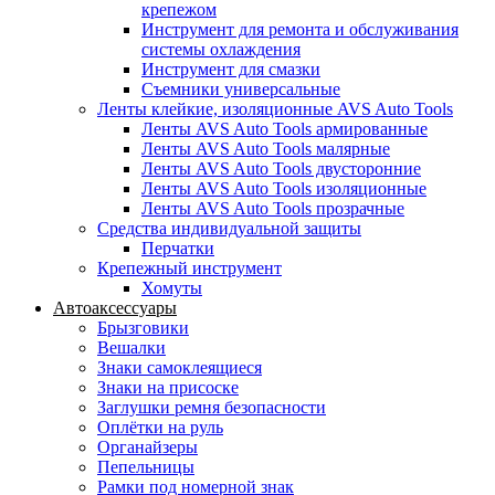
крепежом
Инструмент для ремонта и обслуживания
системы охлаждения
Инструмент для смазки
Съемники универсальные
Ленты клейкие, изоляционные AVS Auto Tools
Ленты AVS Auto Tools армированные
Ленты AVS Auto Tools малярные
Ленты AVS Auto Tools двусторонние
Ленты AVS Auto Tools изоляционные
Ленты AVS Auto Tools прозрачные
Средства индивидуальной защиты
Перчатки
Крепежный инструмент
Хомуты
Автоаксессуары
Брызговики
Вешалки
Знаки самоклеящиеся
Знаки на присоске
Заглушки ремня безопасности
Оплётки на руль
Органайзеры
Пепельницы
Рамки под номерной знак