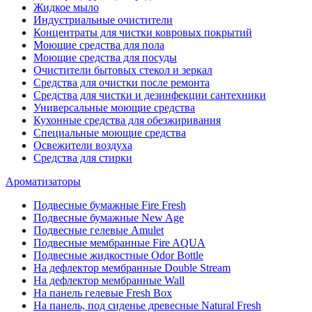
Жидкое мыло
Индустриальные очистители
Концентраты для чистки ковровых покрытий
Моющие средства для пола
Моющие средства для посуды
Очистители бытовых стекол и зеркал
Средства для очистки после ремонта
Средства для чистки и дезинфекции сантехники
Универсальные моющие средства
Кухонные средства для обезжиривания
Специальные моющие средства
Освежители воздуха
Средства для стирки
Ароматизаторы
Подвесные бумажные Fire Fresh
Подвесные бумажные New Age
Подвесные гелевые Amulet
Подвесные мембранные Fire AQUA
Подвесные жидкостные Odor Bottle
На дефлектор мембранные Double Stream
На дефлектор мембранные Wall
На панель гелевые Fresh Box
На панель, под сиденье древесные Natural Fresh