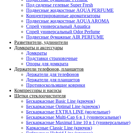
Под сиденье гелевые Super Fresh
Подвесные жидкостные AQUA PERFUME
Концентрированные ароматизаторы
Подвесные жидкостные AQUA AROMA
Спрей универсальный Aquatica
Спрей универсальный Odor Perfume
Подвесные бумажные AIR PERFUME
Разветвители, удлинители
Домкраты и аксессуары
Домкраты
Подставки страховочные
Опоры для домкрата
Держатели телефонов, планшетов
Держатели для телефонов
Держатели для планшетов
Противоскользящие коврики
Компрессоры и насосы
Щетки стеклоочистителя
Бескаркасные Basic Line (крючок)
Бескаркасные Optimal Line (крючок)
Бескаркасные EXTRA LINE (модельные)
Бескаркасные Multi-Cap 6 в 1 (универсальные)
Бескаркасные Maximal Line 10 в 1 (универсальные)
Каркасные Classic Line (крючок)