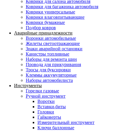
Коврики для салона автомобиля
Коврики для багажника автомобиля
Коврики универсальные
Коврики влаговпитывающие
Коврики бумажные
Подбор ковров
Аварийные принадлежности
Воронки автомобильные
Жилеты светоотражающие
Знаки аварийной остановки
Канистры топливные
Наборы для ремонта шин
Провода для прикуривания
Тросы для буксировки
Клеммы аккумуляторные
Наборы автомобилиста
Инструменты
Горелки газовые
Ручной инструмент
Воротки
Вставки-биты
Головки
Гайковерты
Измерительный инструмент
Ключи баллонные