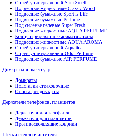
Спрей универсальный Stop Smell
Подвесные жидкостные Classic Wood
Подвесные бумажные Sport is Life
Подвесные бумажные Perfume
Под сиденье гелевые Super Fresh
Подвесные жидкостные AQUA PERFUME
Концентрированные ароматизаторы
Подвесные жидкостные AQUA AROMA
Спрей универсальный Aquatica
Спрей универсальный Odor Perfume
Подвесные бумажные AIR PERFUME
Домкраты и аксессуары
Домкраты
Подставки страховочные
Опоры для домкрата
Держатели телефонов, планшетов
Держатели для телефонов
Держатели для планшетов
Противоскользящие коврики
Щетки стеклоочистителя