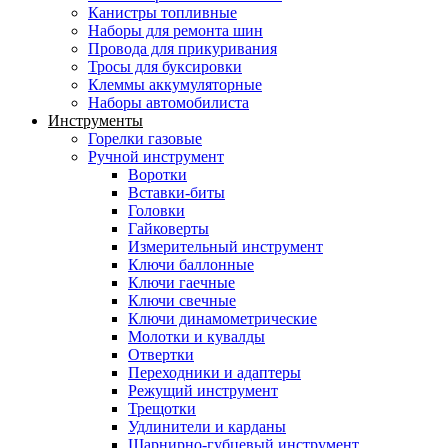
Канистры топливные
Наборы для ремонта шин
Провода для прикуривания
Тросы для буксировки
Клеммы аккумуляторные
Наборы автомобилиста
Инструменты
Горелки газовые
Ручной инструмент
Воротки
Вставки-биты
Головки
Гайковерты
Измерительный инструмент
Ключи баллонные
Ключи гаечные
Ключи свечные
Ключи динамометрические
Молотки и кувалды
Отвертки
Переходники и адаптеры
Режущий инструмент
Трещотки
Удлинители и карданы
Шарнирно-губцевый инструмент