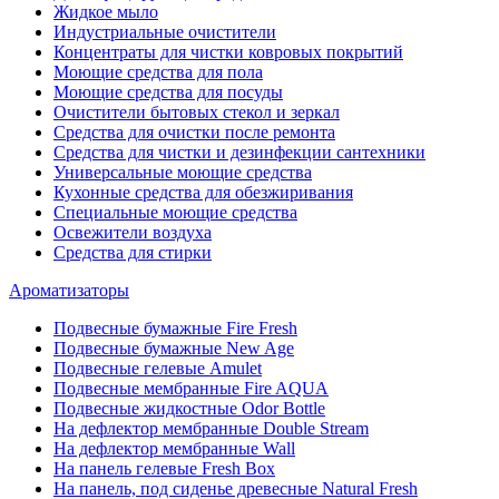
Жидкое мыло
Индустриальные очистители
Концентраты для чистки ковровых покрытий
Моющие средства для пола
Моющие средства для посуды
Очистители бытовых стекол и зеркал
Средства для очистки после ремонта
Средства для чистки и дезинфекции сантехники
Универсальные моющие средства
Кухонные средства для обезжиривания
Специальные моющие средства
Освежители воздуха
Средства для стирки
Ароматизаторы
Подвесные бумажные Fire Fresh
Подвесные бумажные New Age
Подвесные гелевые Amulet
Подвесные мембранные Fire AQUA
Подвесные жидкостные Odor Bottle
На дефлектор мембранные Double Stream
На дефлектор мембранные Wall
На панель гелевые Fresh Box
На панель, под сиденье древесные Natural Fresh