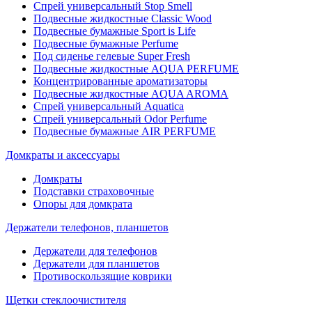
Спрей универсальный Stop Smell
Подвесные жидкостные Classic Wood
Подвесные бумажные Sport is Life
Подвесные бумажные Perfume
Под сиденье гелевые Super Fresh
Подвесные жидкостные AQUA PERFUME
Концентрированные ароматизаторы
Подвесные жидкостные AQUA AROMA
Спрей универсальный Aquatica
Спрей универсальный Odor Perfume
Подвесные бумажные AIR PERFUME
Домкраты и аксессуары
Домкраты
Подставки страховочные
Опоры для домкрата
Держатели телефонов, планшетов
Держатели для телефонов
Держатели для планшетов
Противоскользящие коврики
Щетки стеклоочистителя