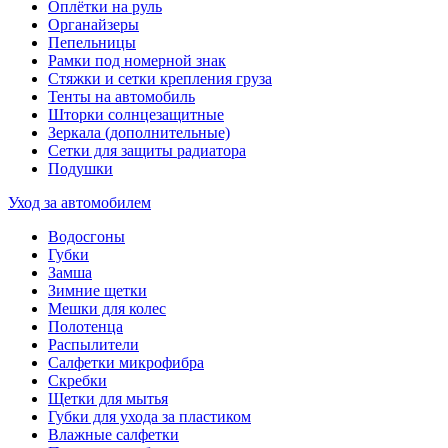
Оплётки на руль
Органайзеры
Пепельницы
Рамки под номерной знак
Стяжки и сетки крепления груза
Тенты на автомобиль
Шторки солнцезащитные
Зеркала (дополнительные)
Сетки для защиты радиатора
Подушки
Уход за автомобилем
Водосгоны
Губки
Замша
Зимние щетки
Мешки для колес
Полотенца
Распылители
Салфетки микрофибра
Скребки
Щетки для мытья
Губки для ухода за пластиком
Влажные салфетки