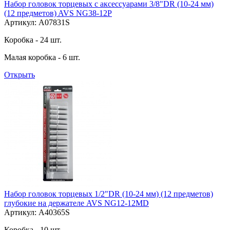
Набор головок торцевых с аксессуарами 3/8"DR (10-24 мм)
(12 предметов) AVS NG38-12P
Артикул: A07831S
Коробка - 24 шт.
Малая коробка - 6 шт.
Открыть
Набор головок торцевых 1/2"DR (10-24 мм) (12 предметов)
глубокие на держателе AVS NG12-12MD
Артикул: A40365S
Коробка - 10 шт.