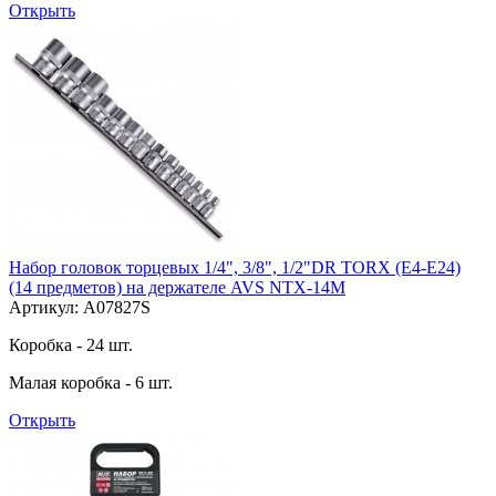
Открыть
Набор головок торцевых 1/4", 3/8", 1/2"DR TORX (E4-E24)
(14 предметов) на держателе AVS NTX-14M
Артикул: A07827S
Коробка - 24 шт.
Малая коробка - 6 шт.
Открыть