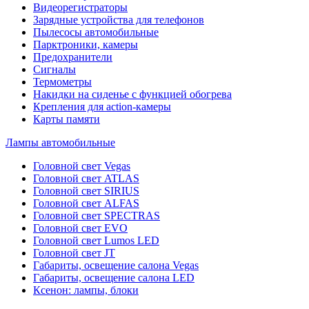
Видеорегистраторы
Зарядные устройства для телефонов
Пылесосы автомобильные
Парктроники, камеры
Предохранители
Сигналы
Термометры
Накидки на сиденье с функцией обогрева
Крепления для action-камеры
Карты памяти
Лампы автомобильные
Головной свет Vegas
Головной свет ATLAS
Головной свет SIRIUS
Головной свет ALFAS
Головной свет SPECTRAS
Головной свет EVO
Головной свет Lumos LED
Головной свет JT
Габариты, освещение салона Vegas
Габариты, освещение салона LED
Ксенон: лампы, блоки