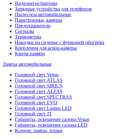
Видеорегистраторы
Зарядные устройства для телефонов
Пылесосы автомобильные
Парктроники, камеры
Предохранители
Сигналы
Термометры
Накидки на сиденье с функцией обогрева
Крепления для action-камеры
Карты памяти
Лампы автомобильные
Головной свет Vegas
Головной свет ATLAS
Головной свет SIRIUS
Головной свет ALFAS
Головной свет SPECTRAS
Головной свет EVO
Головной свет Lumos LED
Головной свет JT
Габариты, освещение салона Vegas
Габариты, освещение салона LED
Ксенон: лампы, блоки