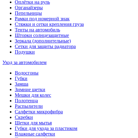
Оплётки на руль
Органайзеры
Пепельницы
Рамки под номерной знак
Стяжки и сетки крепления груза
Тенты на автомобиль
Шторки солнцезащитные
Зеркала (дополнительные)
Сетки для защиты радиатора
Подушки
Уход за автомобилем
Водосгоны
Губки
Замша
Зимние щетки
Мешки для колес
Полотенца
Распылители
Салфетки микрофибра
Скребки
Щетки для мытья
Губки для ухода за пластиком
Влажные салфетки