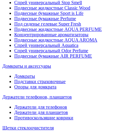
Спрей универсальный Stop Smell
Подвесные жидкостные Classic Wood
Подвесные бумажные Sport is Life
Подвесные бумажные Perfume
Под сиденье гелевые Super Fresh
Подвесные жидкостные AQUA PERFUME
Концентрированные ароматизаторы
Подвесные жидкостные AQUA AROMA
Спрей универсальный Aquatica
Спрей универсальный Odor Perfume
Подвесные бумажные AIR PERFUME
Домкраты и аксессуары
Домкраты
Подставки страховочные
Опоры для домкрата
Держатели телефонов, планшетов
Держатели для телефонов
Держатели для планшетов
Противоскользящие коврики
Щетки стеклоочистителя