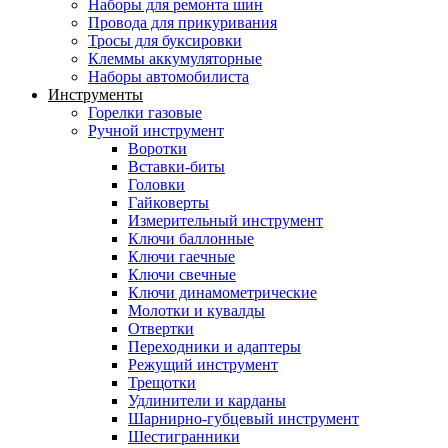
Наборы для ремонта шин
Провода для прикуривания
Тросы для буксировки
Клеммы аккумуляторные
Наборы автомобилиста
Инструменты
Горелки газовые
Ручной инструмент
Воротки
Вставки-биты
Головки
Гайковерты
Измерительный инструмент
Ключи баллонные
Ключи гаечные
Ключи свечные
Ключи динамометрические
Молотки и кувалды
Отвертки
Переходники и адаптеры
Режущий инструмент
Трещотки
Удлинители и карданы
Шарнирно-губцевый инструмент
Шестигранники