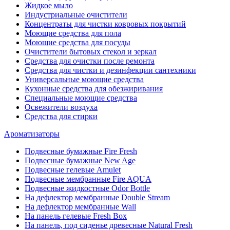
Жидкое мыло
Индустриальные очистители
Концентраты для чистки ковровых покрытий
Моющие средства для пола
Моющие средства для посуды
Очистители бытовых стекол и зеркал
Средства для очистки после ремонта
Средства для чистки и дезинфекции сантехники
Универсальные моющие средства
Кухонные средства для обезжиривания
Специальные моющие средства
Освежители воздуха
Средства для стирки
Ароматизаторы
Подвесные бумажные Fire Fresh
Подвесные бумажные New Age
Подвесные гелевые Amulet
Подвесные мембранные Fire AQUA
Подвесные жидкостные Odor Bottle
На дефлектор мембранные Double Stream
На дефлектор мембранные Wall
На панель гелевые Fresh Box
На панель, под сиденье древесные Natural Fresh