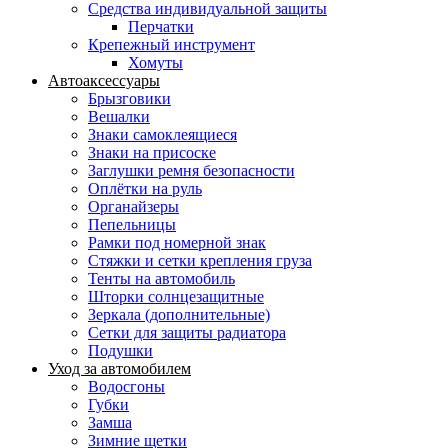
Средства индивидуальной защиты
Перчатки
Крепежный инструмент
Хомуты
Автоаксессуары
Брызговики
Вешалки
Знаки самоклеящиеся
Знаки на присоске
Заглушки ремня безопасности
Оплётки на руль
Органайзеры
Пепельницы
Рамки под номерной знак
Стяжки и сетки крепления груза
Тенты на автомобиль
Шторки солнцезащитные
Зеркала (дополнительные)
Сетки для защиты радиатора
Подушки
Уход за автомобилем
Водосгоны
Губки
Замша
Зимние щетки