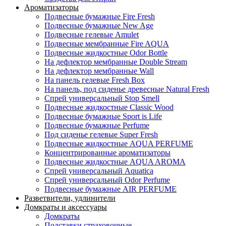
Ароматизаторы
Подвесные бумажные Fire Fresh
Подвесные бумажные New Age
Подвесные гелевые Amulet
Подвесные мембранные Fire AQUA
Подвесные жидкостные Odor Bottle
На дефлектор мембранные Double Stream
На дефлектор мембранные Wall
На панель гелевые Fresh Box
На панель, под сиденье древесные Natural Fresh
Спрей универсальный Stop Smell
Подвесные жидкостные Classic Wood
Подвесные бумажные Sport is Life
Подвесные бумажные Perfume
Под сиденье гелевые Super Fresh
Подвесные жидкостные AQUA PERFUME
Концентрированные ароматизаторы
Подвесные жидкостные AQUA AROMA
Спрей универсальный Aquatica
Спрей универсальный Odor Perfume
Подвесные бумажные AIR PERFUME
Разветвители, удлинители
Домкраты и аксессуары
Домкраты
Подставки страховочные