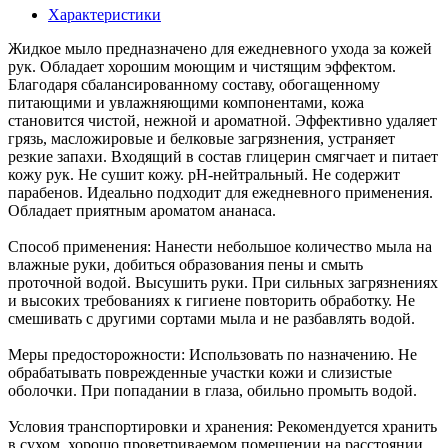
Характеристики
Жидкое мыло предназначено для ежедневного ухода за кожей
рук. Обладает хорошим моющим и чистящим эффектом.
Благодаря сбалансированному составу, обогащенному
питающими и увлажняющими компонентами, кожа
становится чистой, нежной и ароматной. Эффективно удаляет
грязь, масложировые и белковые загрязнения, устраняет
резкие запахи. Входящий в состав глицерин смягчает и питает
кожу рук. Не сушит кожу. pH-нейтральный. Не содержит
парабенов. Идеально подходит для ежедневного применения.
Обладает приятным ароматом ананаса.
Способ применения: Нанести небольшое количество мыла на
влажные руки, добиться образования пены и смыть
проточной водой. Высушить руки. При сильных загрязнениях
и высоких требованиях к гигиене повторить обработку. Не
смешивать с другими сортами мыла и не разбавлять водой.
Меры предосторожности: Использовать по назначению. Не
обрабатывать поврежденные участки кожи и слизистые
оболочки. При попадании в глаза, обильно промыть водой.
Условия транспортировки и хранения: Рекомендуется хранить
в сухом, хорошо проветриваемом помещении на расстоянии