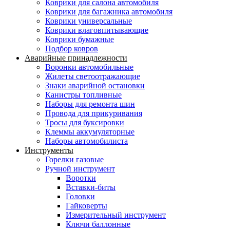
Коврики для салона автомобиля
Коврики для багажника автомобиля
Коврики универсальные
Коврики влаговпитывающие
Коврики бумажные
Подбор ковров
Аварийные принадлежности
Воронки автомобильные
Жилеты светоотражающие
Знаки аварийной остановки
Канистры топливные
Наборы для ремонта шин
Провода для прикуривания
Тросы для буксировки
Клеммы аккумуляторные
Наборы автомобилиста
Инструменты
Горелки газовые
Ручной инструмент
Воротки
Вставки-биты
Головки
Гайковерты
Измерительный инструмент
Ключи баллонные