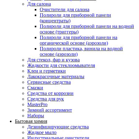
Для салона
Очистители для салона
Полироли для приборной панели
(концентраты)
Полироли для приборной панели на водной
основе (триггеры)
Полироли для приборной панели на
органической основе (аэрозоли)
Полироли пластика, винила на водной
основе (аэрозоли)
Для стекол, фар и кузова
Жидкости для стеклоомывателя
Клеи и герметики
Лакокрасочные материалы
Сервисные средства
Смазки
Средства от коррозии
Средства для рук
MasterPro
Зимний ассортимент
Наборы
Бытовая химия
Дезинфицирующие средства
Жидкое мыло
Индустриальные очистители