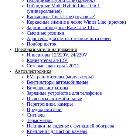
Гибридные Hybrid Line (крючок)
Гибридные Multi Hybrid Line 10 в 1
(универсальные)
Каркасные Truck Line (грузовые)
Каркасные зимние в чехле Winter Line (крючок)
Задние гибридные Rare Line 10 в 1
Сменные резинки
Адаптеры для щеток стеклоочистителей
Подбор щёток
Преобразователи напряжения
Инверторы 12/220V, 24/220V
Конвертеры 24/12V
Сетевые адаптеры 220/12
Автоэлектроника
FM трансмиттеры (модуляторы)
Вентиляторы автомобильные
Видеорегистраторы
Зарядные устройства для телефонов
Пылесосы автомобильные
Парктроники, камеры
Предохранители
Сигналы
Термометры
Накидки на сиденье с функцией обогрева
Крепления для action-камеры