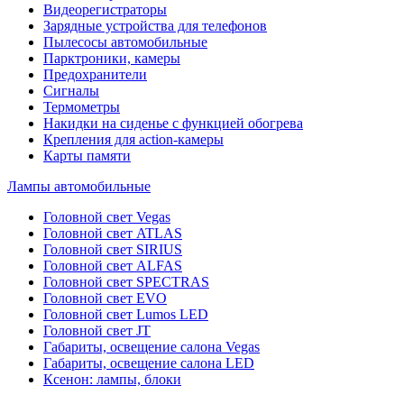
Видеорегистраторы
Зарядные устройства для телефонов
Пылесосы автомобильные
Парктроники, камеры
Предохранители
Сигналы
Термометры
Накидки на сиденье с функцией обогрева
Крепления для action-камеры
Карты памяти
Лампы автомобильные
Головной свет Vegas
Головной свет ATLAS
Головной свет SIRIUS
Головной свет ALFAS
Головной свет SPECTRAS
Головной свет EVO
Головной свет Lumos LED
Головной свет JT
Габариты, освещение салона Vegas
Габариты, освещение салона LED
Ксенон: лампы, блоки