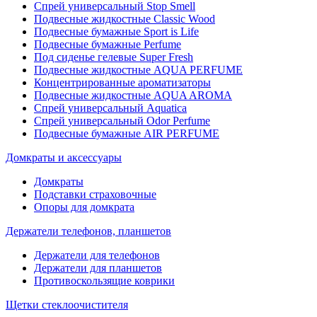
Спрей универсальный Stop Smell
Подвесные жидкостные Classic Wood
Подвесные бумажные Sport is Life
Подвесные бумажные Perfume
Под сиденье гелевые Super Fresh
Подвесные жидкостные AQUA PERFUME
Концентрированные ароматизаторы
Подвесные жидкостные AQUA AROMA
Спрей универсальный Aquatica
Спрей универсальный Odor Perfume
Подвесные бумажные AIR PERFUME
Домкраты и аксессуары
Домкраты
Подставки страховочные
Опоры для домкрата
Держатели телефонов, планшетов
Держатели для телефонов
Держатели для планшетов
Противоскользящие коврики
Щетки стеклоочистителя