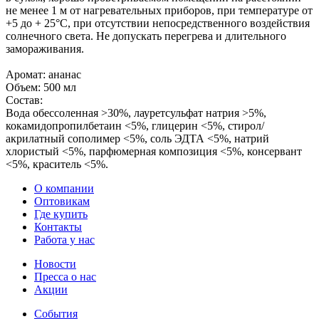
не менее 1 м от нагревательных приборов, при температуре от
+5 до + 25°С, при отсутствии непосредственного воздействия
солнечного света. Не допускать перегрева и длительного
замораживания.
Аромат: ананас
Объем: 500 мл
Состав:
Вода обессоленная >30%, лауретсульфат натрия >5%,
кокамидопропилбетаин <5%, глицерин <5%, стирол/
акрилатный сополимер <5%, соль ЭДТА <5%, натрий
хлористый <5%, парфюмерная композиция <5%, консервант
<5%, краситель <5%.
О компании
Оптовикам
Где купить
Контакты
Работа у нас
Новости
Пресса о нас
Акции
События