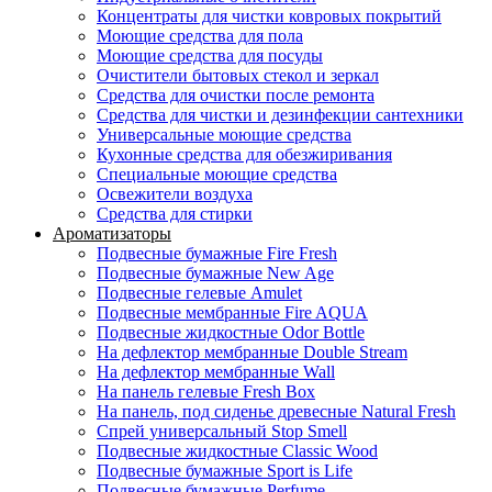
Концентраты для чистки ковровых покрытий
Моющие средства для пола
Моющие средства для посуды
Очистители бытовых стекол и зеркал
Средства для очистки после ремонта
Средства для чистки и дезинфекции сантехники
Универсальные моющие средства
Кухонные средства для обезжиривания
Специальные моющие средства
Освежители воздуха
Средства для стирки
Ароматизаторы
Подвесные бумажные Fire Fresh
Подвесные бумажные New Age
Подвесные гелевые Amulet
Подвесные мембранные Fire AQUA
Подвесные жидкостные Odor Bottle
На дефлектор мембранные Double Stream
На дефлектор мембранные Wall
На панель гелевые Fresh Box
На панель, под сиденье древесные Natural Fresh
Спрей универсальный Stop Smell
Подвесные жидкостные Classic Wood
Подвесные бумажные Sport is Life
Подвесные бумажные Perfume