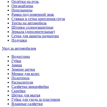
Оплётки на руль
Органайзеры
Пепельницы
Рамки под номерной знак
Стяжки и сетки крепления груза
Тенты на автомобиль
Шторки солнцезащитные
Зеркала (дополнительные)
Сетки для защиты радиатора
Подушки
Уход за автомобилем
Водосгоны
Губки
Замша
Зимние щетки
Мешки для колес
Полотенца
Распылители
Салфетки микрофибра
Скребки
Щетки для мытья
Губки для ухода за пластиком
Влажные салфетки