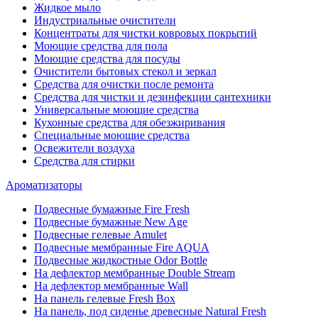
Жидкое мыло
Индустриальные очистители
Концентраты для чистки ковровых покрытий
Моющие средства для пола
Моющие средства для посуды
Очистители бытовых стекол и зеркал
Средства для очистки после ремонта
Средства для чистки и дезинфекции сантехники
Универсальные моющие средства
Кухонные средства для обезжиривания
Специальные моющие средства
Освежители воздуха
Средства для стирки
Ароматизаторы
Подвесные бумажные Fire Fresh
Подвесные бумажные New Age
Подвесные гелевые Amulet
Подвесные мембранные Fire AQUA
Подвесные жидкостные Odor Bottle
На дефлектор мембранные Double Stream
На дефлектор мембранные Wall
На панель гелевые Fresh Box
На панель, под сиденье древесные Natural Fresh