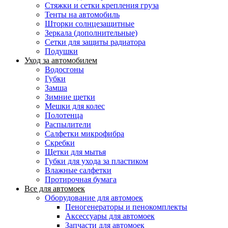
Стяжки и сетки крепления груза
Тенты на автомобиль
Шторки солнцезащитные
Зеркала (дополнительные)
Сетки для защиты радиатора
Подушки
Уход за автомобилем
Водосгоны
Губки
Замша
Зимние щетки
Мешки для колес
Полотенца
Распылители
Салфетки микрофибра
Скребки
Щетки для мытья
Губки для ухода за пластиком
Влажные салфетки
Протирочная бумага
Все для автомоек
Оборудование для автомоек
Пеногенераторы и пенокомплекты
Аксессуары для автомоек
Запчасти для автомоек