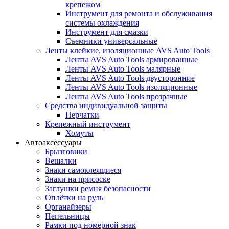
крепежом
Инструмент для ремонта и обслуживания
системы охлаждения
Инструмент для смазки
Съемники универсальные
Ленты клейкие, изоляционные AVS Auto Tools
Ленты AVS Auto Tools армированные
Ленты AVS Auto Tools малярные
Ленты AVS Auto Tools двусторонние
Ленты AVS Auto Tools изоляционные
Ленты AVS Auto Tools прозрачные
Средства индивидуальной защиты
Перчатки
Крепежный инструмент
Хомуты
Автоаксессуары
Брызговики
Вешалки
Знаки самоклеящиеся
Знаки на присоске
Заглушки ремня безопасности
Оплётки на руль
Органайзеры
Пепельницы
Рамки под номерной знак