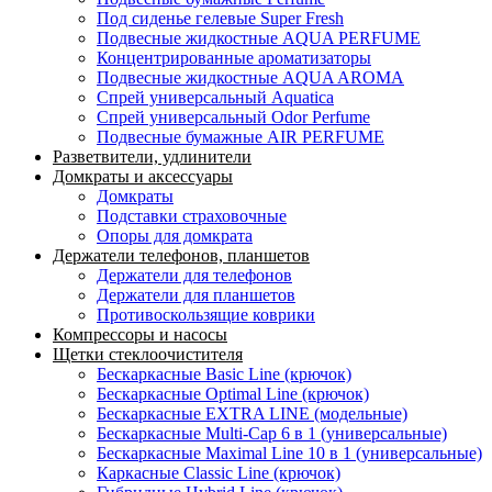
Под сиденье гелевые Super Fresh
Подвесные жидкостные AQUA PERFUME
Концентрированные ароматизаторы
Подвесные жидкостные AQUA AROMA
Спрей универсальный Aquatica
Спрей универсальный Odor Perfume
Подвесные бумажные AIR PERFUME
Разветвители, удлинители
Домкраты и аксессуары
Домкраты
Подставки страховочные
Опоры для домкрата
Держатели телефонов, планшетов
Держатели для телефонов
Держатели для планшетов
Противоскользящие коврики
Компрессоры и насосы
Щетки стеклоочистителя
Бескаркасные Basic Line (крючок)
Бескаркасные Optimal Line (крючок)
Бескаркасные EXTRA LINE (модельные)
Бескаркасные Multi-Cap 6 в 1 (универсальные)
Бескаркасные Maximal Line 10 в 1 (универсальные)
Каркасные Classic Line (крючок)