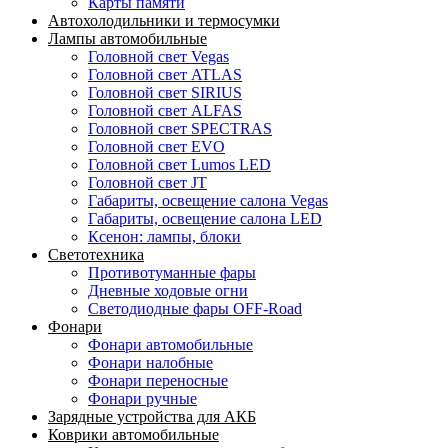
Карты памяти
Автохолодильники и термосумки
Лампы автомобильные
Головной свет Vegas
Головной свет ATLAS
Головной свет SIRIUS
Головной свет ALFAS
Головной свет SPECTRAS
Головной свет EVO
Головной свет Lumos LED
Головной свет JT
Габариты, освещение салона Vegas
Габариты, освещение салона LED
Ксенон: лампы, блоки
Светотехника
Противотуманные фары
Дневные ходовые огни
Светодиодные фары OFF-Road
Фонари
Фонари автомобильные
Фонари налобные
Фонари переносные
Фонари ручные
Зарядные устройства для АКБ
Коврики автомобильные