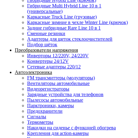
Гибридные Hybrid Line (крючок)
Гибридные Multi Hybrid Line 10 в 1
(универсальные)
Каркасные Truck Line (грузовые)
Каркасные зимние в чехле Winter Line (крючок)
Задние гибридные Rare Line 10 в 1
Сменные резинки
Адаптеры для щеток стеклоочистителей
Подбор щёток
Преобразователи напряжения
Инверторы 12/220V, 24/220V
Конвертеры 24/12V
Сетевые адаптеры 220/12
Автоэлектроника
FM трансмиттеры (модуляторы)
Вентиляторы автомобильные
Видеорегистраторы
Зарядные устройства для телефонов
Пылесосы автомобильные
Парктроники, камеры
Предохранители
Сигналы
Термометры
Накидки на сиденье с функцией обогрева
Крепления для action-камеры