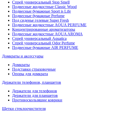
Спрей универсальный Stop Smell
Подвесные жидкостные Classic Wood
Подвесные бумажные Sport is Life
Подвесные бумажные Perfume
Под сиденье гелевые Super Fresh
Подвесные жидкостные AQUA PERFUME
Концентрированные ароматизаторы
Подвесные жидкостные AQUA AROMA
Спрей универсальный Aquatica
Спрей универсальный Odor Perfume
Подвесные бумажные AIR PERFUME
Домкраты и аксессуары
Домкраты
Подставки страховочные
Опоры для домкрата
Держатели телефонов, планшетов
Держатели для телефонов
Держатели для планшетов
Противоскользящие коврики
Щетки стеклоочистителя