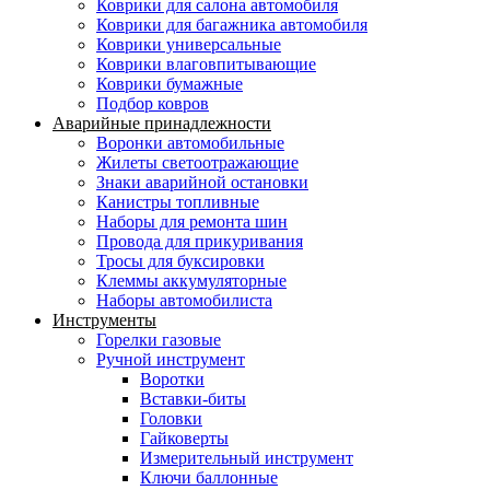
Коврики для салона автомобиля
Коврики для багажника автомобиля
Коврики универсальные
Коврики влаговпитывающие
Коврики бумажные
Подбор ковров
Аварийные принадлежности
Воронки автомобильные
Жилеты светоотражающие
Знаки аварийной остановки
Канистры топливные
Наборы для ремонта шин
Провода для прикуривания
Тросы для буксировки
Клеммы аккумуляторные
Наборы автомобилиста
Инструменты
Горелки газовые
Ручной инструмент
Воротки
Вставки-биты
Головки
Гайковерты
Измерительный инструмент
Ключи баллонные