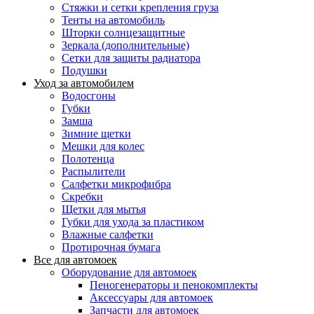
Стяжки и сетки крепления груза
Тенты на автомобиль
Шторки солнцезащитные
Зеркала (дополнительные)
Сетки для защиты радиатора
Подушки
Уход за автомобилем
Водосгоны
Губки
Замша
Зимние щетки
Мешки для колес
Полотенца
Распылители
Салфетки микрофибра
Скребки
Щетки для мытья
Губки для ухода за пластиком
Влажные салфетки
Протирочная бумага
Все для автомоек
Оборудование для автомоек
Пеногенераторы и пенокомплекты
Аксессуары для автомоек
Запчасти для автомоек