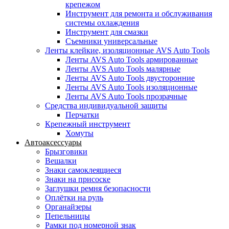
крепежом
Инструмент для ремонта и обслуживания
системы охлаждения
Инструмент для смазки
Съемники универсальные
Ленты клейкие, изоляционные AVS Auto Tools
Ленты AVS Auto Tools армированные
Ленты AVS Auto Tools малярные
Ленты AVS Auto Tools двусторонние
Ленты AVS Auto Tools изоляционные
Ленты AVS Auto Tools прозрачные
Средства индивидуальной защиты
Перчатки
Крепежный инструмент
Хомуты
Автоаксессуары
Брызговики
Вешалки
Знаки самоклеящиеся
Знаки на присоске
Заглушки ремня безопасности
Оплётки на руль
Органайзеры
Пепельницы
Рамки под номерной знак