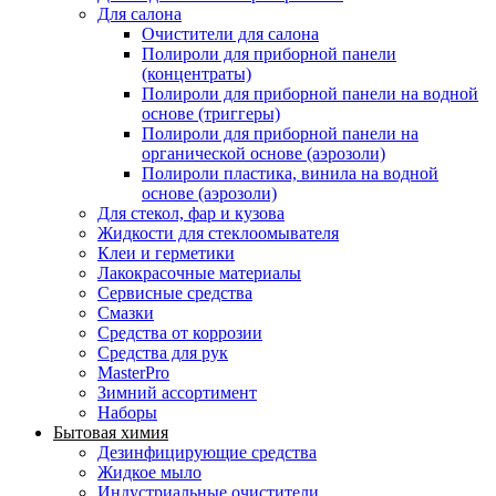
Для салона
Очистители для салона
Полироли для приборной панели
(концентраты)
Полироли для приборной панели на водной
основе (триггеры)
Полироли для приборной панели на
органической основе (аэрозоли)
Полироли пластика, винила на водной
основе (аэрозоли)
Для стекол, фар и кузова
Жидкости для стеклоомывателя
Клеи и герметики
Лакокрасочные материалы
Сервисные средства
Смазки
Средства от коррозии
Средства для рук
MasterPro
Зимний ассортимент
Наборы
Бытовая химия
Дезинфицирующие средства
Жидкое мыло
Индустриальные очистители