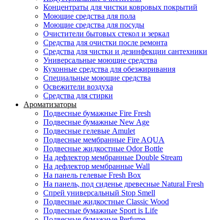
Концентраты для чистки ковровых покрытий
Моющие средства для пола
Моющие средства для посуды
Очистители бытовых стекол и зеркал
Средства для очистки после ремонта
Средства для чистки и дезинфекции сантехники
Универсальные моющие средства
Кухонные средства для обезжиривания
Специальные моющие средства
Освежители воздуха
Средства для стирки
Ароматизаторы
Подвесные бумажные Fire Fresh
Подвесные бумажные New Age
Подвесные гелевые Amulet
Подвесные мембранные Fire AQUA
Подвесные жидкостные Odor Bottle
На дефлектор мембранные Double Stream
На дефлектор мембранные Wall
На панель гелевые Fresh Box
На панель, под сиденье древесные Natural Fresh
Спрей универсальный Stop Smell
Подвесные жидкостные Classic Wood
Подвесные бумажные Sport is Life
Подвесные бумажные Perfume