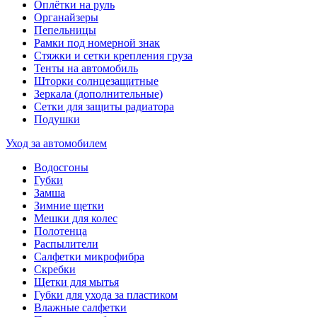
Оплётки на руль
Органайзеры
Пепельницы
Рамки под номерной знак
Стяжки и сетки крепления груза
Тенты на автомобиль
Шторки солнцезащитные
Зеркала (дополнительные)
Сетки для защиты радиатора
Подушки
Уход за автомобилем
Водосгоны
Губки
Замша
Зимние щетки
Мешки для колес
Полотенца
Распылители
Салфетки микрофибра
Скребки
Щетки для мытья
Губки для ухода за пластиком
Влажные салфетки