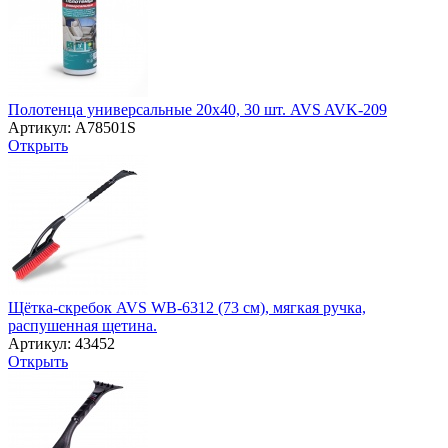
Полотенца универсальные 20х40, 30 шт. AVS AVK-209
Артикул: A78501S
Открыть
Щётка-скребок AVS WB-6312 (73 cм), мягкая ручка,
распушенная щетина.
Артикул: 43452
Открыть