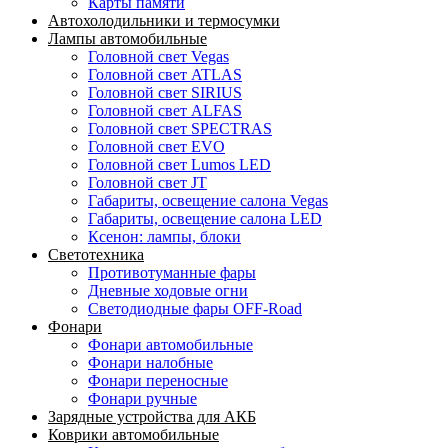
Карты памяти
Автохолодильники и термосумки
Лампы автомобильные
Головной свет Vegas
Головной свет ATLAS
Головной свет SIRIUS
Головной свет ALFAS
Головной свет SPECTRAS
Головной свет EVO
Головной свет Lumos LED
Головной свет JT
Габариты, освещение салона Vegas
Габариты, освещение салона LED
Ксенон: лампы, блоки
Светотехника
Противотуманные фары
Дневные ходовые огни
Светодиодные фары OFF-Road
Фонари
Фонари автомобильные
Фонари налобные
Фонари переносные
Фонари ручные
Зарядные устройства для АКБ
Коврики автомобильные