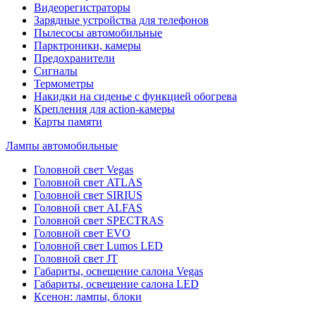
Видеорегистраторы
Зарядные устройства для телефонов
Пылесосы автомобильные
Парктроники, камеры
Предохранители
Сигналы
Термометры
Накидки на сиденье с функцией обогрева
Крепления для action-камеры
Карты памяти
Лампы автомобильные
Головной свет Vegas
Головной свет ATLAS
Головной свет SIRIUS
Головной свет ALFAS
Головной свет SPECTRAS
Головной свет EVO
Головной свет Lumos LED
Головной свет JT
Габариты, освещение салона Vegas
Габариты, освещение салона LED
Ксенон: лампы, блоки