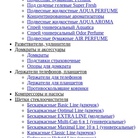
Под сиденье гелевые Super Fresh
Подвесные жидкостные AQUA PERFUME
Концентрированные ароматизаторы
Подвесные жидкостные AQUA AROMA
Спрей универсальный Aquatica
Спрей универсальный Odor Perfume
Подвесные бумажные AIR PERFUME
Разветвители, удлинители
Домкраты и аксессуары
Домкраты
Подставки страховочные
Опоры для домкрата
Держатели телефонов, планшетов
Держатели для телефонов
Держатели для планшетов
Противоскользящие коврики
Компрессоры и насосы
Щетки стеклоочистителя
Бескаркасные Basic Line (крючок)
Бескаркасные Optimal Line (крючок)
Бескаркасные EXTRA LINE (модельные)
Бескаркасные Multi-Cap 6 в 1 (универсальные)
Бескаркасные Maximal Line 10 в 1 (универсальные)
Каркасные Classic Line (крючок)