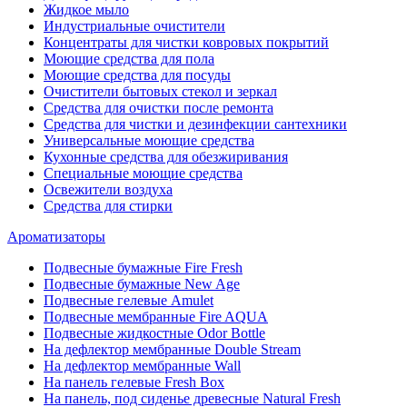
Жидкое мыло
Индустриальные очистители
Концентраты для чистки ковровых покрытий
Моющие средства для пола
Моющие средства для посуды
Очистители бытовых стекол и зеркал
Средства для очистки после ремонта
Средства для чистки и дезинфекции сантехники
Универсальные моющие средства
Кухонные средства для обезжиривания
Специальные моющие средства
Освежители воздуха
Средства для стирки
Ароматизаторы
Подвесные бумажные Fire Fresh
Подвесные бумажные New Age
Подвесные гелевые Amulet
Подвесные мембранные Fire AQUA
Подвесные жидкостные Odor Bottle
На дефлектор мембранные Double Stream
На дефлектор мембранные Wall
На панель гелевые Fresh Box
На панель, под сиденье древесные Natural Fresh