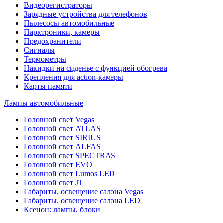
Видеорегистраторы
Зарядные устройства для телефонов
Пылесосы автомобильные
Парктроники, камеры
Предохранители
Сигналы
Термометры
Накидки на сиденье с функцией обогрева
Крепления для action-камеры
Карты памяти
Лампы автомобильные
Головной свет Vegas
Головной свет ATLAS
Головной свет SIRIUS
Головной свет ALFAS
Головной свет SPECTRAS
Головной свет EVO
Головной свет Lumos LED
Головной свет JT
Габариты, освещение салона Vegas
Габариты, освещение салона LED
Ксенон: лампы, блоки