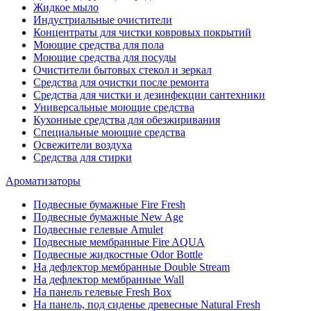
Жидкое мыло
Индустриальные очистители
Концентраты для чистки ковровых покрытий
Моющие средства для пола
Моющие средства для посуды
Очистители бытовых стекол и зеркал
Средства для очистки после ремонта
Средства для чистки и дезинфекции сантехники
Универсальные моющие средства
Кухонные средства для обезжиривания
Специальные моющие средства
Освежители воздуха
Средства для стирки
Ароматизаторы
Подвесные бумажные Fire Fresh
Подвесные бумажные New Age
Подвесные гелевые Amulet
Подвесные мембранные Fire AQUA
Подвесные жидкостные Odor Bottle
На дефлектор мембранные Double Stream
На дефлектор мембранные Wall
На панель гелевые Fresh Box
На панель, под сиденье древесные Natural Fresh