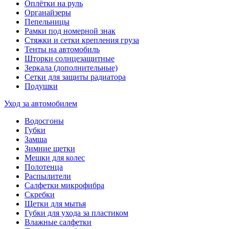
Оплётки на руль
Органайзеры
Пепельницы
Рамки под номерной знак
Стяжки и сетки крепления груза
Тенты на автомобиль
Шторки солнцезащитные
Зеркала (дополнительные)
Сетки для защиты радиатора
Подушки
Уход за автомобилем
Водосгоны
Губки
Замша
Зимние щетки
Мешки для колес
Полотенца
Распылители
Салфетки микрофибра
Скребки
Щетки для мытья
Губки для ухода за пластиком
Влажные салфетки