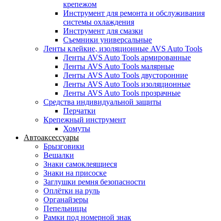
крепежом
Инструмент для ремонта и обслуживания
системы охлаждения
Инструмент для смазки
Съемники универсальные
Ленты клейкие, изоляционные AVS Auto Tools
Ленты AVS Auto Tools армированные
Ленты AVS Auto Tools малярные
Ленты AVS Auto Tools двусторонние
Ленты AVS Auto Tools изоляционные
Ленты AVS Auto Tools прозрачные
Средства индивидуальной защиты
Перчатки
Крепежный инструмент
Хомуты
Автоаксессуары
Брызговики
Вешалки
Знаки самоклеящиеся
Знаки на присоске
Заглушки ремня безопасности
Оплётки на руль
Органайзеры
Пепельницы
Рамки под номерной знак