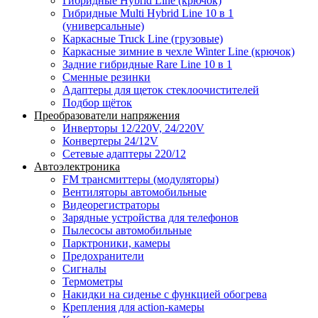
Гибридные Hybrid Line (крючок)
Гибридные Multi Hybrid Line 10 в 1
(универсальные)
Каркасные Truck Line (грузовые)
Каркасные зимние в чехле Winter Line (крючок)
Задние гибридные Rare Line 10 в 1
Сменные резинки
Адаптеры для щеток стеклоочистителей
Подбор щёток
Преобразователи напряжения
Инверторы 12/220V, 24/220V
Конвертеры 24/12V
Сетевые адаптеры 220/12
Автоэлектроника
FM трансмиттеры (модуляторы)
Вентиляторы автомобильные
Видеорегистраторы
Зарядные устройства для телефонов
Пылесосы автомобильные
Парктроники, камеры
Предохранители
Сигналы
Термометры
Накидки на сиденье с функцией обогрева
Крепления для action-камеры