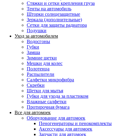
Стяжки и сетки крепления груза
Тенты на автомобиль
Шторки солнцезащитные
Зеркала (дополнительные)
Сетки для защиты радиатора
Подушки
Уход за автомобилем
Водосгоны
Губки
Замша
Зимние щетки
Мешки для колес
Полотенца
Распылители
Салфетки микрофибра
Скребки
Щетки для мытья
Губки для ухода за пластиком
Влажные салфетки
Протирочная бумага
Все для автомоек
Оборудование для автомоек
Пеногенераторы и пенокомплекты
Аксессуары для автомоек
Запчасти для автомоек