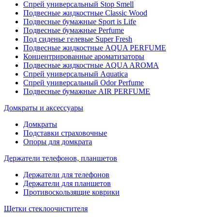
Спрей универсальный Stop Smell
Подвесные жидкостные Classic Wood
Подвесные бумажные Sport is Life
Подвесные бумажные Perfume
Под сиденье гелевые Super Fresh
Подвесные жидкостные AQUA PERFUME
Концентрированные ароматизаторы
Подвесные жидкостные AQUA AROMA
Спрей универсальный Aquatica
Спрей универсальный Odor Perfume
Подвесные бумажные AIR PERFUME
Домкраты и аксессуары
Домкраты
Подставки страховочные
Опоры для домкрата
Держатели телефонов, планшетов
Держатели для телефонов
Держатели для планшетов
Противоскользящие коврики
Щетки стеклоочистителя