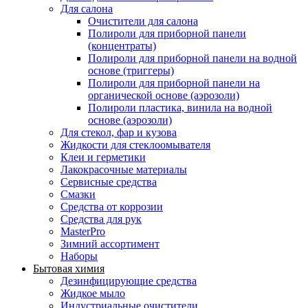
Для салона
Очистители для салона
Полироли для приборной панели
(концентраты)
Полироли для приборной панели на водной
основе (триггеры)
Полироли для приборной панели на
органической основе (аэрозоли)
Полироли пластика, винила на водной
основе (аэрозоли)
Для стекол, фар и кузова
Жидкости для стеклоомывателя
Клеи и герметики
Лакокрасочные материалы
Сервисные средства
Смазки
Средства от коррозии
Средства для рук
MasterPro
Зимний ассортимент
Наборы
Бытовая химия
Дезинфицирующие средства
Жидкое мыло
Индустриальные очистители