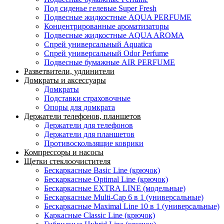
Под сиденье гелевые Super Fresh
Подвесные жидкостные AQUA PERFUME
Концентрированные ароматизаторы
Подвесные жидкостные AQUA AROMA
Спрей универсальный Aquatica
Спрей универсальный Odor Perfume
Подвесные бумажные AIR PERFUME
Разветвители, удлинители
Домкраты и аксессуары
Домкраты
Подставки страховочные
Опоры для домкрата
Держатели телефонов, планшетов
Держатели для телефонов
Держатели для планшетов
Противоскользящие коврики
Компрессоры и насосы
Щетки стеклоочистителя
Бескаркасные Basic Line (крючок)
Бескаркасные Optimal Line (крючок)
Бескаркасные EXTRA LINE (модельные)
Бескаркасные Multi-Cap 6 в 1 (универсальные)
Бескаркасные Maximal Line 10 в 1 (универсальные)
Каркасные Classic Line (крючок)