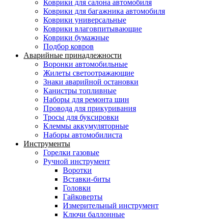
Коврики для салона автомобиля
Коврики для багажника автомобиля
Коврики универсальные
Коврики влаговпитывающие
Коврики бумажные
Подбор ковров
Аварийные принадлежности
Воронки автомобильные
Жилеты светоотражающие
Знаки аварийной остановки
Канистры топливные
Наборы для ремонта шин
Провода для прикуривания
Тросы для буксировки
Клеммы аккумуляторные
Наборы автомобилиста
Инструменты
Горелки газовые
Ручной инструмент
Воротки
Вставки-биты
Головки
Гайковерты
Измерительный инструмент
Ключи баллонные