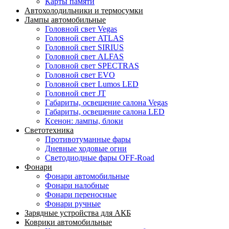
Карты памяти
Автохолодильники и термосумки
Лампы автомобильные
Головной свет Vegas
Головной свет ATLAS
Головной свет SIRIUS
Головной свет ALFAS
Головной свет SPECTRAS
Головной свет EVO
Головной свет Lumos LED
Головной свет JT
Габариты, освещение салона Vegas
Габариты, освещение салона LED
Ксенон: лампы, блоки
Светотехника
Противотуманные фары
Дневные ходовые огни
Светодиодные фары OFF-Road
Фонари
Фонари автомобильные
Фонари налобные
Фонари переносные
Фонари ручные
Зарядные устройства для АКБ
Коврики автомобильные