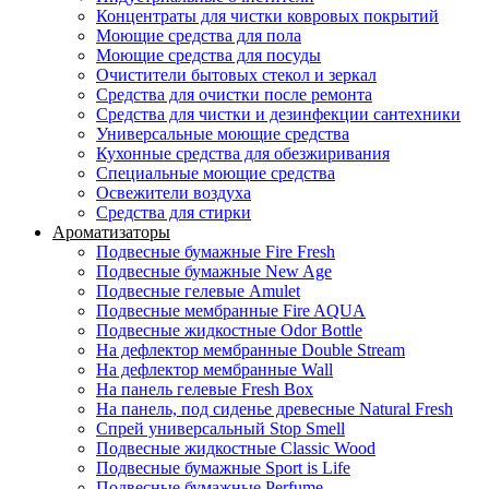
Концентраты для чистки ковровых покрытий
Моющие средства для пола
Моющие средства для посуды
Очистители бытовых стекол и зеркал
Средства для очистки после ремонта
Средства для чистки и дезинфекции сантехники
Универсальные моющие средства
Кухонные средства для обезжиривания
Специальные моющие средства
Освежители воздуха
Средства для стирки
Ароматизаторы
Подвесные бумажные Fire Fresh
Подвесные бумажные New Age
Подвесные гелевые Amulet
Подвесные мембранные Fire AQUA
Подвесные жидкостные Odor Bottle
На дефлектор мембранные Double Stream
На дефлектор мембранные Wall
На панель гелевые Fresh Box
На панель, под сиденье древесные Natural Fresh
Спрей универсальный Stop Smell
Подвесные жидкостные Classic Wood
Подвесные бумажные Sport is Life
Подвесные бумажные Perfume