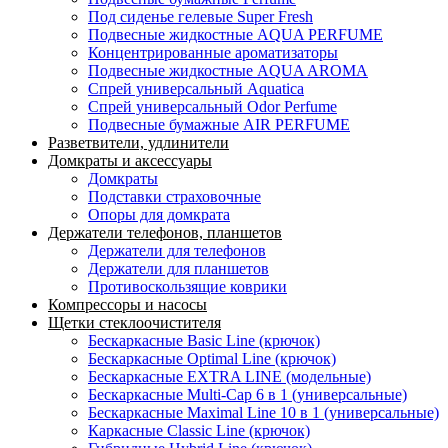
Под сиденье гелевые Super Fresh
Подвесные жидкостные AQUA PERFUME
Концентрированные ароматизаторы
Подвесные жидкостные AQUA AROMA
Спрей универсальный Aquatica
Спрей универсальный Odor Perfume
Подвесные бумажные AIR PERFUME
Разветвители, удлинители
Домкраты и аксессуары
Домкраты
Подставки страховочные
Опоры для домкрата
Держатели телефонов, планшетов
Держатели для телефонов
Держатели для планшетов
Противоскользящие коврики
Компрессоры и насосы
Щетки стеклоочистителя
Бескаркасные Basic Line (крючок)
Бескаркасные Optimal Line (крючок)
Бескаркасные EXTRA LINE (модельные)
Бескаркасные Multi-Cap 6 в 1 (универсальные)
Бескаркасные Maximal Line 10 в 1 (универсальные)
Каркасные Classic Line (крючок)