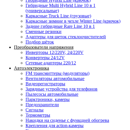
Гибридные Hybrid Line (крючок)
Гибридные Multi Hybrid Line 10 в 1
(универсальные)
Каркасные Truck Line (грузовые)
Каркасные зимние в чехле Winter Line (крючок)
Задние гибридные Rare Line 10 в 1
Сменные резинки
Адаптеры для щеток стеклоочистителей
Подбор щёток
Преобразователи напряжения
Инверторы 12/220V, 24/220V
Конвертеры 24/12V
Сетевые адаптеры 220/12
Автоэлектроника
FM трансмиттеры (модуляторы)
Вентиляторы автомобильные
Видеорегистраторы
Зарядные устройства для телефонов
Пылесосы автомобильные
Парктроники, камеры
Предохранители
Сигналы
Термометры
Накидки на сиденье с функцией обогрева
Крепления для action-камеры