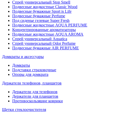
Спрей универсальный Stop Smell
Подвесные жидкостные Classic Wood
Подвесные бумажные Sport is Life
Подвесные бумажные Perfume
Под сиденье гелевые Super Fresh
Подвесные жидкостные AQUA PERFUME
Концентрированные ароматизаторы
Подвесные жидкостные AQUA AROMA
Спрей универсальный Aquatica
Спрей универсальный Odor Perfume
Подвесные бумажные AIR PERFUME
Домкраты и аксессуары
Домкраты
Подставки страховочные
Опоры для домкрата
Держатели телефонов, планшетов
Держатели для телефонов
Держатели для планшетов
Противоскользящие коврики
Щетки стеклоочистителя