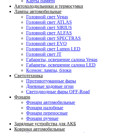
Карты памяти
Автохолодильники и термосумки
Лампы автомобильные
Головной свет Vegas
Головной свет ATLAS
Головной свет SIRIUS
Головной свет ALFAS
Головной свет SPECTRAS
Головной свет EVO
Головной свет Lumos LED
Головной свет JT
Габариты, освещение салона Vegas
Габариты, освещение салона LED
Ксенон: лампы, блоки
Светотехника
Противотуманные фары
Дневные ходовые огни
Светодиодные фары OFF-Road
Фонари
Фонари автомобильные
Фонари налобные
Фонари переносные
Фонари ручные
Зарядные устройства для АКБ
Коврики автомобильные