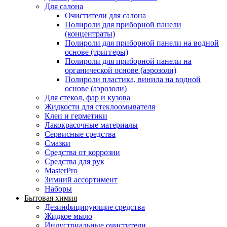
Для салона
Очистители для салона
Полироли для приборной панели
(концентраты)
Полироли для приборной панели на водной
основе (триггеры)
Полироли для приборной панели на
органической основе (аэрозоли)
Полироли пластика, винила на водной
основе (аэрозоли)
Для стекол, фар и кузова
Жидкости для стеклоомывателя
Клеи и герметики
Лакокрасочные материалы
Сервисные средства
Смазки
Средства от коррозии
Средства для рук
MasterPro
Зимний ассортимент
Наборы
Бытовая химия
Дезинфицирующие средства
Жидкое мыло
Индустриальные очистители