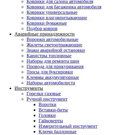
Коврики для салона автомобиля
Коврики для багажника автомобиля
Коврики универсальные
Коврики влаговпитывающие
Коврики бумажные
Подбор ковров
Аварийные принадлежности
Воронки автомобильные
Жилеты светоотражающие
Знаки аварийной остановки
Канистры топливные
Наборы для ремонта шин
Провода для прикуривания
Тросы для буксировки
Клеммы аккумуляторные
Наборы автомобилиста
Инструменты
Горелки газовые
Ручной инструмент
Воротки
Вставки-биты
Головки
Гайковерты
Измерительный инструмент
Ключи баллонные