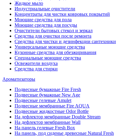
Жидкое мыло
Индустриальные очистители
Концентраты для чистки ковровых покрытий
Моющие средства для пола
Моющие средства для посуды
Очистители бытовых стекол и зеркал
Средства для очистки после ремонта
Средства для чистки и дезинфекции сантехники
Универсальные моющие средства
Кухонные средства для обезжиривания
Специальные моющие средства
Освежители воздуха
Средства для стирки
Ароматизаторы
Подвесные бумажные Fire Fresh
Подвесные бумажные New Age
Подвесные гелевые Amulet
Подвесные мембранные Fire AQUA
Подвесные жидкостные Odor Bottle
На дефлектор мембранные Double Stream
На дефлектор мембранные Wall
На панель гелевые Fresh Box
На панель, под сиденье древесные Natural Fresh