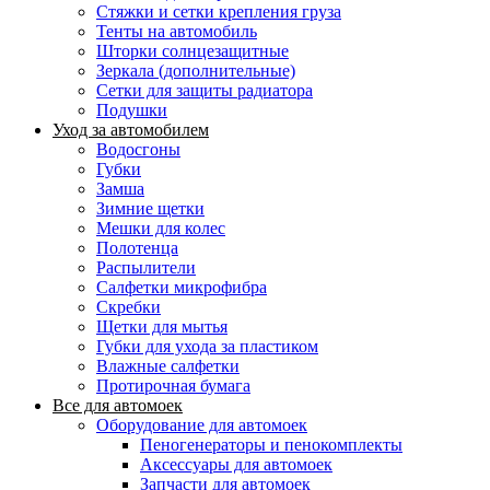
Стяжки и сетки крепления груза
Тенты на автомобиль
Шторки солнцезащитные
Зеркала (дополнительные)
Сетки для защиты радиатора
Подушки
Уход за автомобилем
Водосгоны
Губки
Замша
Зимние щетки
Мешки для колес
Полотенца
Распылители
Салфетки микрофибра
Скребки
Щетки для мытья
Губки для ухода за пластиком
Влажные салфетки
Протирочная бумага
Все для автомоек
Оборудование для автомоек
Пеногенераторы и пенокомплекты
Аксессуары для автомоек
Запчасти для автомоек