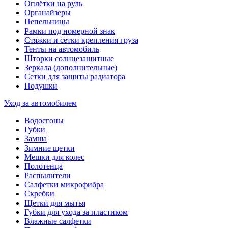
Оплётки на руль
Органайзеры
Пепельницы
Рамки под номерной знак
Стяжки и сетки крепления груза
Тенты на автомобиль
Шторки солнцезащитные
Зеркала (дополнительные)
Сетки для защиты радиатора
Подушки
Уход за автомобилем
Водосгоны
Губки
Замша
Зимние щетки
Мешки для колес
Полотенца
Распылители
Салфетки микрофибра
Скребки
Щетки для мытья
Губки для ухода за пластиком
Влажные салфетки