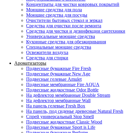
Концентраты для чистки ковровых покрытий
Моющие средства для пола
Моющие средства для посуды
Очистители бытовых стекол и зеркал
Средства для очистки после ремонта
Средства для чистки и дезинфекции сантехники
Универсальные моющие средства
Кухонные средства для обезжиривания
Специальные моющие средства
Освежители воздуха
Средства для стирки
Ароматизаторы
Подвесные бумажные Fire Fresh
Подвесные бумажные New Age
Подвесные гелевые Amulet
Подвесные мембранные Fire AQUA
Подвесные жидкостные Odor Bottle
На дефлектор мембранные Double Stream
На дефлектор мембранные Wall
На панель гелевые Fresh Box
На панель, под сиденье древесные Natural Fresh
Спрей универсальный Stop Smell
Подвесные жидкостные Classic Wood
Подвесные бумажные Sport is Life
Подвесные бумажные Perfume