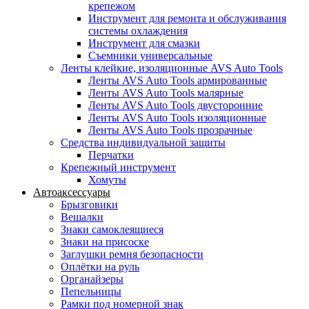
крепежом
Инструмент для ремонта и обслуживания
системы охлаждения
Инструмент для смазки
Съемники универсальные
Ленты клейкие, изоляционные AVS Auto Tools
Ленты AVS Auto Tools армированные
Ленты AVS Auto Tools малярные
Ленты AVS Auto Tools двусторонние
Ленты AVS Auto Tools изоляционные
Ленты AVS Auto Tools прозрачные
Средства индивидуальной защиты
Перчатки
Крепежный инструмент
Хомуты
Автоаксессуары
Брызговики
Вешалки
Знаки самоклеящиеся
Знаки на присоске
Заглушки ремня безопасности
Оплётки на руль
Органайзеры
Пепельницы
Рамки под номерной знак