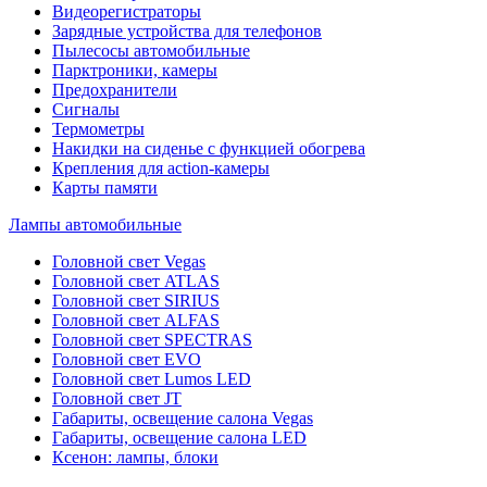
Видеорегистраторы
Зарядные устройства для телефонов
Пылесосы автомобильные
Парктроники, камеры
Предохранители
Сигналы
Термометры
Накидки на сиденье с функцией обогрева
Крепления для action-камеры
Карты памяти
Лампы автомобильные
Головной свет Vegas
Головной свет ATLAS
Головной свет SIRIUS
Головной свет ALFAS
Головной свет SPECTRAS
Головной свет EVO
Головной свет Lumos LED
Головной свет JT
Габариты, освещение салона Vegas
Габариты, освещение салона LED
Ксенон: лампы, блоки