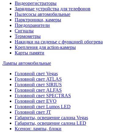
Видеорегистраторы
Зарядные устройства для телефонов
Пылесосы автомобильные
Парктроники, камеры
Предохранители
Сигналы
Термометры
Накидки на сиденье с функцией обогрева
Крепления для action-камеры
Карты памяти
Лампы автомобильные
Головной свет Vegas
Головной свет ATLAS
Головной свет SIRIUS
Головной свет ALFAS
Головной свет SPECTRAS
Головной свет EVO
Головной свет Lumos LED
Головной свет JT
Габариты, освещение салона Vegas
Габариты, освещение салона LED
Ксенон: лампы, блоки