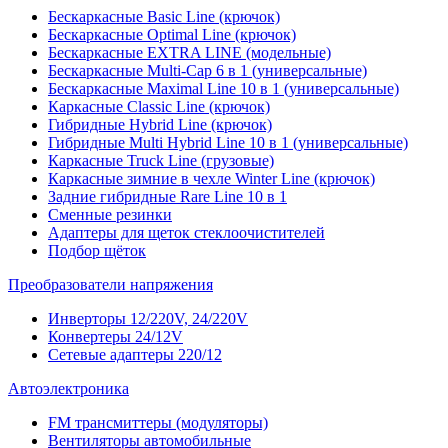
Бескаркасные Basic Line (крючок)
Бескаркасные Optimal Line (крючок)
Бескаркасные EXTRA LINE (модельные)
Бескаркасные Multi-Cap 6 в 1 (универсальные)
Бескаркасные Maximal Line 10 в 1 (универсальные)
Каркасные Classic Line (крючок)
Гибридные Hybrid Line (крючок)
Гибридные Multi Hybrid Line 10 в 1 (универсальные)
Каркасные Truck Line (грузовые)
Каркасные зимние в чехле Winter Line (крючок)
Задние гибридные Rare Line 10 в 1
Сменные резинки
Адаптеры для щеток стеклоочистителей
Подбор щёток
Преобразователи напряжения
Инверторы 12/220V, 24/220V
Конвертеры 24/12V
Сетевые адаптеры 220/12
Автоэлектроника
FM трансмиттеры (модуляторы)
Вентиляторы автомобильные