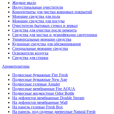
Жидкое мыло
Индустриальные очистители
Концентраты для чистки ковровых покрытий
Моющие средства для пола
Моющие средства для посуды
Очистители бытовых стекол и зеркал
Средства для очистки после ремонта
Средства для чистки и дезинфекции сантехники
Универсальные моющие средства
Кухонные средства для обезжиривания
Специальные моющие средства
Освежители воздуха
Средства для стирки
Ароматизаторы
Подвесные бумажные Fire Fresh
Подвесные бумажные New Age
Подвесные гелевые Amulet
Подвесные мембранные Fire AQUA
Подвесные жидкостные Odor Bottle
На дефлектор мембранные Double Stream
На дефлектор мембранные Wall
На панель гелевые Fresh Box
На панель, под сиденье древесные Natural Fresh