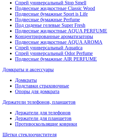
Спрей универсальный Stop Smell
Подвесные жидкостные Classic Wood
Подвесные бумажные Sport is Life
Подвесные бумажные Perfume
Под сиденье гелевые Super Fresh
Подвесные жидкостные AQUA PERFUME
Концентрированные ароматизаторы
Подвесные жидкостные AQUA AROMA
Спрей универсальный Aquatica
Спрей универсальный Odor Perfume
Подвесные бумажные AIR PERFUME
Домкраты и аксессуары
Домкраты
Подставки страховочные
Опоры для домкрата
Держатели телефонов, планшетов
Держатели для телефонов
Держатели для планшетов
Противоскользящие коврики
Щетки стеклоочистителя