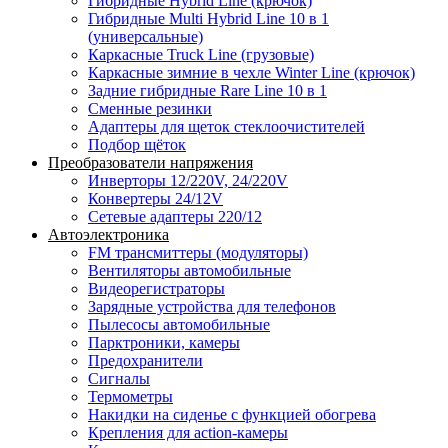
Гибридные Hybrid Line (крючок)
Гибридные Multi Hybrid Line 10 в 1
(универсальные)
Каркасные Truck Line (грузовые)
Каркасные зимние в чехле Winter Line (крючок)
Задние гибридные Rare Line 10 в 1
Сменные резинки
Адаптеры для щеток стеклоочистителей
Подбор щёток
Преобразователи напряжения
Инверторы 12/220V, 24/220V
Конвертеры 24/12V
Сетевые адаптеры 220/12
Автоэлектроника
FM трансмиттеры (модуляторы)
Вентиляторы автомобильные
Видеорегистраторы
Зарядные устройства для телефонов
Пылесосы автомобильные
Парктроники, камеры
Предохранители
Сигналы
Термометры
Накидки на сиденье с функцией обогрева
Крепления для action-камеры