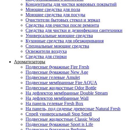
Концентраты для чистки ковровых покрытий
Моющие средства для пола
Моющие средства для посуды
Очистители бытовых стекол и зеркал
Средства для очистки после ремонта
Средства для чистки и дезинфекции сантехники
Универсальные моющие средства
Кухонные средства для обезжиривания
Специальные моющие средства
Освежители воздуха
Средства для стирки
Ароматизаторы
Подвесные бумажные Fire Fresh
Подвесные бумажные New Age
Подвесные гелевые Amulet
Подвесные мембранные Fire AQUA
Подвесные жидкостные Odor Bottle
На дефлектор мембранные Double Stream
На дефлектор мембранные Wall
На панель гелевые Fresh Box
На панель, под сиденье древесные Natural Fresh
Спрей универсальный Stop Smell
Подвесные жидкостные Classic Wood
Подвесные бумажные Sport is Life
Подвесные бумажные Perfume