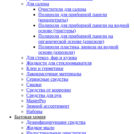
Для салона
Очистители для салона
Полироли для приборной панели
(концентраты)
Полироли для приборной панели на водной
основе (триггеры)
Полироли для приборной панели на
органической основе (аэрозоли)
Полироли пластика, винила на водной
основе (аэрозоли)
Для стекол, фар и кузова
Жидкости для стеклоомывателя
Клеи и герметики
Лакокрасочные материалы
Сервисные средства
Смазки
Средства от коррозии
Средства для рук
MasterPro
Зимний ассортимент
Наборы
Бытовая химия
Дезинфицирующие средства
Жидкое мыло
Индустриальные очистители