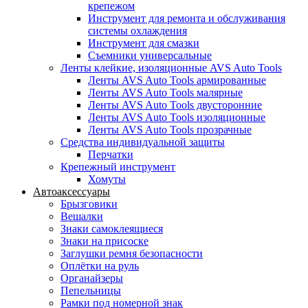
крепежом
Инструмент для ремонта и обслуживания
системы охлаждения
Инструмент для смазки
Съемники универсальные
Ленты клейкие, изоляционные AVS Auto Tools
Ленты AVS Auto Tools армированные
Ленты AVS Auto Tools малярные
Ленты AVS Auto Tools двусторонние
Ленты AVS Auto Tools изоляционные
Ленты AVS Auto Tools прозрачные
Средства индивидуальной защиты
Перчатки
Крепежный инструмент
Хомуты
Автоаксессуары
Брызговики
Вешалки
Знаки самоклеящиеся
Знаки на присоске
Заглушки ремня безопасности
Оплётки на руль
Органайзеры
Пепельницы
Рамки под номерной знак