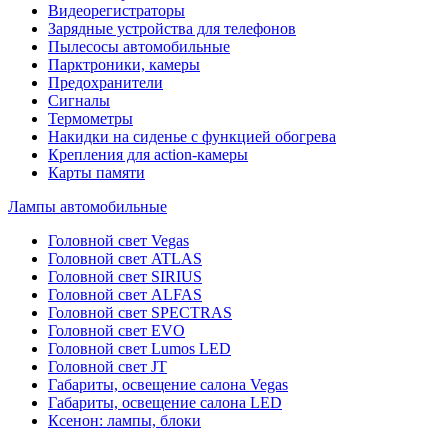
Видеорегистраторы
Зарядные устройства для телефонов
Пылесосы автомобильные
Парктроники, камеры
Предохранители
Сигналы
Термометры
Накидки на сиденье с функцией обогрева
Крепления для action-камеры
Карты памяти
Лампы автомобильные
Головной свет Vegas
Головной свет ATLAS
Головной свет SIRIUS
Головной свет ALFAS
Головной свет SPECTRAS
Головной свет EVO
Головной свет Lumos LED
Головной свет JT
Габариты, освещение салона Vegas
Габариты, освещение салона LED
Ксенон: лампы, блоки