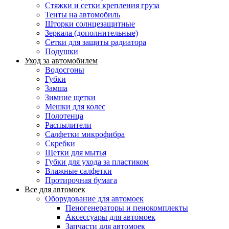
Стяжки и сетки крепления груза
Тенты на автомобиль
Шторки солнцезащитные
Зеркала (дополнительные)
Сетки для защиты радиатора
Подушки
Уход за автомобилем
Водосгоны
Губки
Замша
Зимние щетки
Мешки для колес
Полотенца
Распылители
Салфетки микрофибра
Скребки
Щетки для мытья
Губки для ухода за пластиком
Влажные салфетки
Протирочная бумага
Все для автомоек
Оборудование для автомоек
Пеногенераторы и пенокомплекты
Аксессуары для автомоек
Запчасти для автомоек