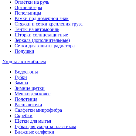
Оплётки на руль
Органайзеры
Пепельницы
Рамки под номерной знак
Стяжки и сетки крепления груза
Тенты на автомобиль
Шторки солнцезащитные
Зеркала (дополнительные)
Сетки для защиты радиатора
Подушки
Уход за автомобилем
Водосгоны
Губки
Замша
Зимние щетки
Мешки для колес
Полотенца
Распылители
Салфетки микрофибра
Скребки
Щетки для мытья
Губки для ухода за пластиком
Влажные салфетки