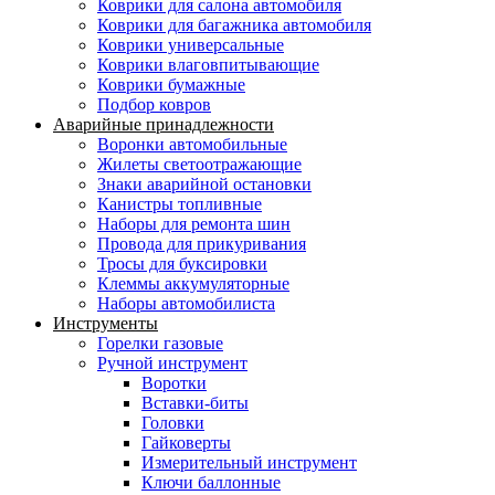
Коврики для салона автомобиля
Коврики для багажника автомобиля
Коврики универсальные
Коврики влаговпитывающие
Коврики бумажные
Подбор ковров
Аварийные принадлежности
Воронки автомобильные
Жилеты светоотражающие
Знаки аварийной остановки
Канистры топливные
Наборы для ремонта шин
Провода для прикуривания
Тросы для буксировки
Клеммы аккумуляторные
Наборы автомобилиста
Инструменты
Горелки газовые
Ручной инструмент
Воротки
Вставки-биты
Головки
Гайковерты
Измерительный инструмент
Ключи баллонные