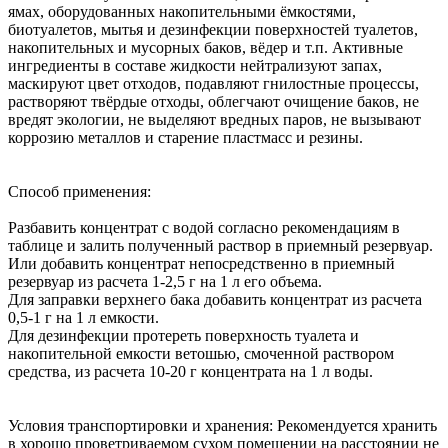
ямах, оборудованных накопительными ёмкостями,
биотуалетов, мытья и дезинфекции поверхностей туалетов,
накопительных и мусорных баков, вёдер и т.п. Активные
ингредиенты в составе жидкости нейтрализуют запах,
маскируют цвет отходов, подавляют гнилостные процессы,
растворяют твёрдые отходы, облегчают очищение баков, не
вредят экологии, не выделяют вредных паров, не вызывают
коррозию металлов и старение пластмасс и резины.
Способ применения:
Разбавить концентрат с водой согласно рекомендациям в
таблице и залить полученный раствор в приемный резервуар.
Или добавить концентрат непосредственно в приемный
резервуар из расчета 1-2,5 г на 1 л его объема.
Для заправки верхнего бака добавить концентрат из расчета
0,5-1 г на 1 л емкости.
Для дезинфекции протереть поверхность туалета и
накопительной емкости ветошью, смоченной раствором
средства, из расчета 10-20 г концентрата на 1 л воды.
Условия транспортировки и хранения: Рекомендуется хранить
в хорошо проветриваемом сухом помещении на расстоянии не