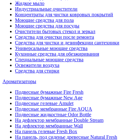
Жидкое мыло
Индустриальные очистители
Концентраты для чистки ковровых покрытий
Моющие средства для пола
Моющие средства для посуды
Очистители бытовых стекол и зеркал
Средства для очистки после ремонта
Средства для чистки и дезинфекции сантехники
Универсальные моющие средства
Кухонные средства для обезжиривания
Специальные моющие средства
Освежители воздуха
Средства для стирки
Ароматизаторы
Подвесные бумажные Fire Fresh
Подвесные бумажные New Age
Подвесные гелевые Amulet
Подвесные мембранные Fire AQUA
Подвесные жидкостные Odor Bottle
На дефлектор мембранные Double Stream
На дефлектор мембранные Wall
На панель гелевые Fresh Box
На панель, под сиденье древесные Natural Fresh