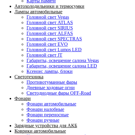
Карты памяти
Автохолодильники и термосумки
Лампы автомобильные
Головной свет Vegas
Головной свет ATLAS
Головной свет SIRIUS
Головной свет ALFAS
Головной свет SPECTRAS
Головной свет EVO
Головной свет Lumos LED
Головной свет JT
Габариты, освещение салона Vegas
Габариты, освещение салона LED
Ксенон: лампы, блоки
Светотехника
Противотуманные фары
Дневные ходовые огни
Светодиодные фары OFF-Road
Фонари
Фонари автомобильные
Фонари налобные
Фонари переносные
Фонари ручные
Зарядные устройства для АКБ
Коврики автомобильные