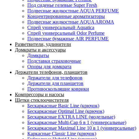
Под сиденье гелевые Super Fresh
Подвесные жидкостные AQUA PERFUME
Концентрированные ароматизаторы
Подвесные жидкостные AQUA AROMA
Спрей универсальный Aquatica
Спрей универсальный Odor Perfume
Подвесные бумажные AIR PERFUME
Разветвители, удлинители
Домкраты и аксессуары
Домкраты
Подставки страховочные
Опоры для домкрата
Держатели телефонов, планшетов
Держатели для телефонов
Держатели для планшетов
Противоскользящие коврики
Компрессоры и насосы
Щетки стеклоочистителя
Бескаркасные Basic Line (крючок)
Бескаркасные Optimal Line (крючок)
Бескаркасные EXTRA LINE (модельные)
Бескаркасные Multi-Cap 6 в 1 (универсальные)
Бескаркасные Maximal Line 10 в 1 (универсальные)
Каркасные Classic Line (крючок)