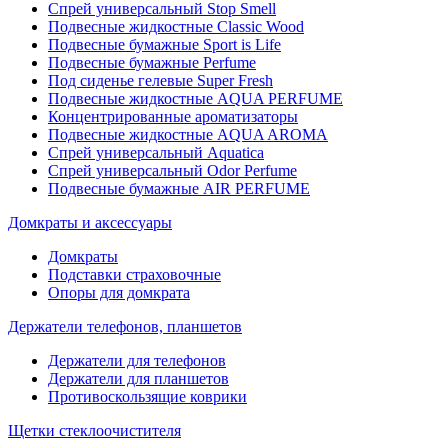
Спрей универсальный Stop Smell
Подвесные жидкостные Classic Wood
Подвесные бумажные Sport is Life
Подвесные бумажные Perfume
Под сиденье гелевые Super Fresh
Подвесные жидкостные AQUA PERFUME
Концентрированные ароматизаторы
Подвесные жидкостные AQUA AROMA
Спрей универсальный Aquatica
Спрей универсальный Odor Perfume
Подвесные бумажные AIR PERFUME
Домкраты и аксессуары
Домкраты
Подставки страховочные
Опоры для домкрата
Держатели телефонов, планшетов
Держатели для телефонов
Держатели для планшетов
Противоскользящие коврики
Щетки стеклоочистителя