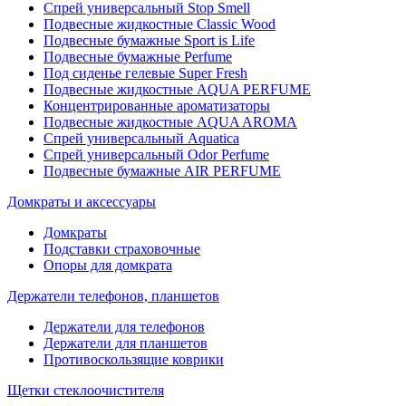
Спрей универсальный Stop Smell
Подвесные жидкостные Classic Wood
Подвесные бумажные Sport is Life
Подвесные бумажные Perfume
Под сиденье гелевые Super Fresh
Подвесные жидкостные AQUA PERFUME
Концентрированные ароматизаторы
Подвесные жидкостные AQUA AROMA
Спрей универсальный Aquatica
Спрей универсальный Odor Perfume
Подвесные бумажные AIR PERFUME
Домкраты и аксессуары
Домкраты
Подставки страховочные
Опоры для домкрата
Держатели телефонов, планшетов
Держатели для телефонов
Держатели для планшетов
Противоскользящие коврики
Щетки стеклоочистителя