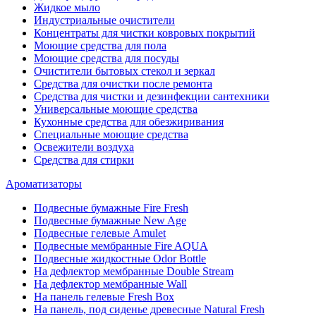
Жидкое мыло
Индустриальные очистители
Концентраты для чистки ковровых покрытий
Моющие средства для пола
Моющие средства для посуды
Очистители бытовых стекол и зеркал
Средства для очистки после ремонта
Средства для чистки и дезинфекции сантехники
Универсальные моющие средства
Кухонные средства для обезжиривания
Специальные моющие средства
Освежители воздуха
Средства для стирки
Ароматизаторы
Подвесные бумажные Fire Fresh
Подвесные бумажные New Age
Подвесные гелевые Amulet
Подвесные мембранные Fire AQUA
Подвесные жидкостные Odor Bottle
На дефлектор мембранные Double Stream
На дефлектор мембранные Wall
На панель гелевые Fresh Box
На панель, под сиденье древесные Natural Fresh