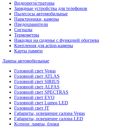
Видеорегистраторы
Зарядные устройства для телефонов
Пылесосы автомобильные
Парктроники, камеры
Предохранители
Сигналы
Термометры
Накидки на сиденье с функцией обогрева
Крепления для action-камеры
Карты памяти
Лампы автомобильные
Головной свет Vegas
Головной свет ATLAS
Головной свет SIRIUS
Головной свет ALFAS
Головной свет SPECTRAS
Головной свет EVO
Головной свет Lumos LED
Головной свет JT
Габариты, освещение салона Vegas
Габариты, освещение салона LED
Ксенон: лампы, блоки