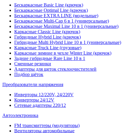
Бескаркасные Basic Line (крючок)
Бескаркасные Optimal Line (крючок)
Бескаркасные EXTRA LINE (модельные)
Бескаркасные Multi-Cap 6 в 1 (универсальные)
Бескаркасные Maximal Line 10 в 1 (универсальные)
Каркасные Classic Line (крючок)
Гибридные Hybrid Line (крючок)
Гибридные Multi Hybrid Line 10 в 1 (универсальные)
Каркасные Truck Line (грузовые)
Каркасные зимние в чехле Winter Line (крючок)
Задние гибридные Rare Line 10 в 1
Сменные резинки
Адаптеры для щеток стеклоочистителей
Подбор щёток
Преобразователи напряжения
Инверторы 12/220V, 24/220V
Конвертеры 24/12V
Сетевые адаптеры 220/12
Автоэлектроника
FM трансмиттеры (модуляторы)
Вентиляторы автомобильные