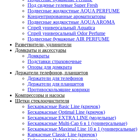
Под сиденье гелевые Super Fresh
Подвесные жидкостные AQUA PERFUME
Концентрированные ароматизаторы
Подвесные жидкостные AQUA AROMA
Спрей универсальный Aquatica
Спрей универсальный Odor Perfume
Подвесные бумажные AIR PERFUME
Разветвители, удлинители
Домкраты и аксессуары
Домкраты
Подставки страховочные
Опоры для домкрата
Держатели телефонов, планшетов
Держатели для телефонов
Держатели для планшетов
Противоскользящие коврики
Компрессоры и насосы
Щетки стеклоочистителя
Бескаркасные Basic Line (крючок)
Бескаркасные Optimal Line (крючок)
Бескаркасные EXTRA LINE (модельные)
Бескаркасные Multi-Cap 6 в 1 (универсальные)
Бескаркасные Maximal Line 10 в 1 (универсальные)
Каркасные Classic Line (крючок)