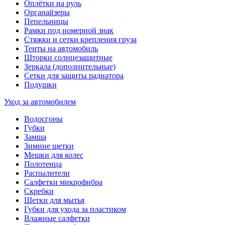
Оплётки на руль
Органайзеры
Пепельницы
Рамки под номерной знак
Стяжки и сетки крепления груза
Тенты на автомобиль
Шторки солнцезащитные
Зеркала (дополнительные)
Сетки для защиты радиатора
Подушки
Уход за автомобилем
Водосгоны
Губки
Замша
Зимние щетки
Мешки для колес
Полотенца
Распылители
Салфетки микрофибра
Скребки
Щетки для мытья
Губки для ухода за пластиком
Влажные салфетки