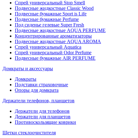
Спрей универсальный Stop Smell
Подвесные жидкостные Classic Wood
Подвесные бумажные Sport is Life
Подвесные бумажные Perfume
Под сиденье гелевые Super Fresh
Подвесные жидкостные AQUA PERFUME
Концентрированные ароматизаторы
Подвесные жидкостные AQUA AROMA
Спрей универсальный Aquatica
Спрей универсальный Odor Perfume
Подвесные бумажные AIR PERFUME
Домкраты и аксессуары
Домкраты
Подставки страховочные
Опоры для домкрата
Держатели телефонов, планшетов
Держатели для телефонов
Держатели для планшетов
Противоскользящие коврики
Щетки стеклоочистителя