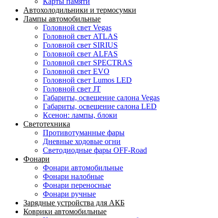
Карты памяти
Автохолодильники и термосумки
Лампы автомобильные
Головной свет Vegas
Головной свет ATLAS
Головной свет SIRIUS
Головной свет ALFAS
Головной свет SPECTRAS
Головной свет EVO
Головной свет Lumos LED
Головной свет JT
Габариты, освещение салона Vegas
Габариты, освещение салона LED
Ксенон: лампы, блоки
Светотехника
Противотуманные фары
Дневные ходовые огни
Светодиодные фары OFF-Road
Фонари
Фонари автомобильные
Фонари налобные
Фонари переносные
Фонари ручные
Зарядные устройства для АКБ
Коврики автомобильные