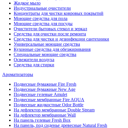
Жидкое мыло
Индустриальные очистители
Концентраты для чистки ковровых покрытий
Моющие средства для пола
Моющие средства для посуды
Очистители бытовых стекол и зеркал
Средства для очистки после ремонта
Средства для чистки и дезинфекции сантехники
Универсальные моющие средства
Кухонные средства для обезжиривания
Специальные моющие средства
Освежители воздуха
Средства для стирки
Ароматизаторы
Подвесные бумажные Fire Fresh
Подвесные бумажные New Age
Подвесные гелевые Amulet
Подвесные мембранные Fire AQUA
Подвесные жидкостные Odor Bottle
На дефлектор мембранные Double Stream
На дефлектор мембранные Wall
На панель гелевые Fresh Box
На панель, под сиденье древесные Natural Fresh