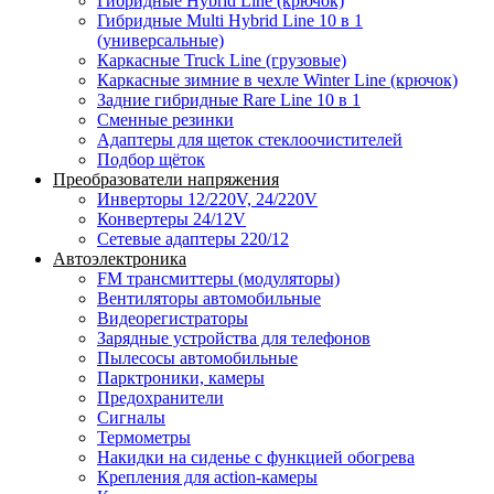
Гибридные Hybrid Line (крючок)
Гибридные Multi Hybrid Line 10 в 1
(универсальные)
Каркасные Truck Line (грузовые)
Каркасные зимние в чехле Winter Line (крючок)
Задние гибридные Rare Line 10 в 1
Сменные резинки
Адаптеры для щеток стеклоочистителей
Подбор щёток
Преобразователи напряжения
Инверторы 12/220V, 24/220V
Конвертеры 24/12V
Сетевые адаптеры 220/12
Автоэлектроника
FM трансмиттеры (модуляторы)
Вентиляторы автомобильные
Видеорегистраторы
Зарядные устройства для телефонов
Пылесосы автомобильные
Парктроники, камеры
Предохранители
Сигналы
Термометры
Накидки на сиденье с функцией обогрева
Крепления для action-камеры