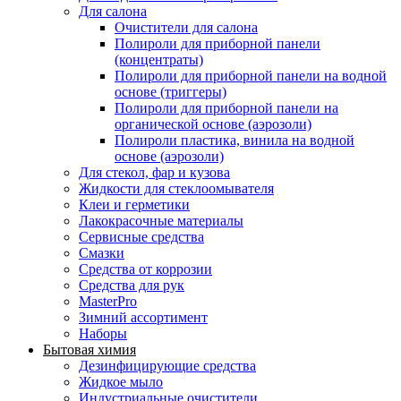
Для салона
Очистители для салона
Полироли для приборной панели
(концентраты)
Полироли для приборной панели на водной
основе (триггеры)
Полироли для приборной панели на
органической основе (аэрозоли)
Полироли пластика, винила на водной
основе (аэрозоли)
Для стекол, фар и кузова
Жидкости для стеклоомывателя
Клеи и герметики
Лакокрасочные материалы
Сервисные средства
Смазки
Средства от коррозии
Средства для рук
MasterPro
Зимний ассортимент
Наборы
Бытовая химия
Дезинфицирующие средства
Жидкое мыло
Индустриальные очистители