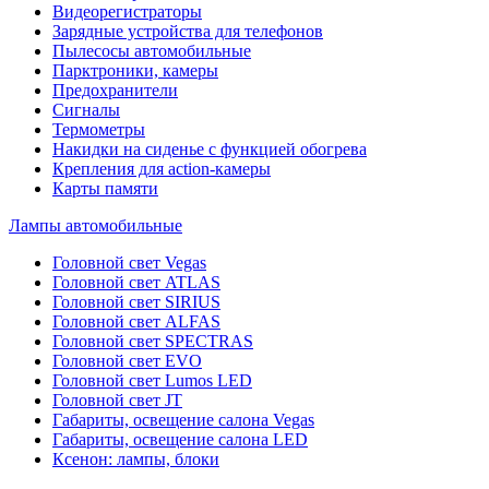
Видеорегистраторы
Зарядные устройства для телефонов
Пылесосы автомобильные
Парктроники, камеры
Предохранители
Сигналы
Термометры
Накидки на сиденье с функцией обогрева
Крепления для action-камеры
Карты памяти
Лампы автомобильные
Головной свет Vegas
Головной свет ATLAS
Головной свет SIRIUS
Головной свет ALFAS
Головной свет SPECTRAS
Головной свет EVO
Головной свет Lumos LED
Головной свет JT
Габариты, освещение салона Vegas
Габариты, освещение салона LED
Ксенон: лампы, блоки