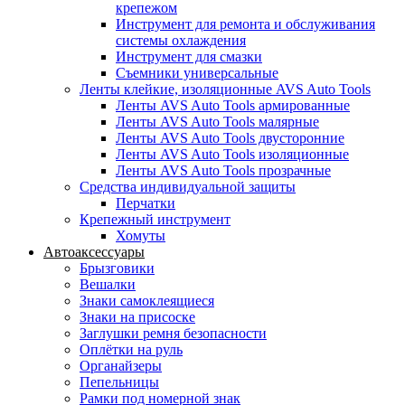
крепежом
Инструмент для ремонта и обслуживания
системы охлаждения
Инструмент для смазки
Съемники универсальные
Ленты клейкие, изоляционные AVS Auto Tools
Ленты AVS Auto Tools армированные
Ленты AVS Auto Tools малярные
Ленты AVS Auto Tools двусторонние
Ленты AVS Auto Tools изоляционные
Ленты AVS Auto Tools прозрачные
Средства индивидуальной защиты
Перчатки
Крепежный инструмент
Хомуты
Автоаксессуары
Брызговики
Вешалки
Знаки самоклеящиеся
Знаки на присоске
Заглушки ремня безопасности
Оплётки на руль
Органайзеры
Пепельницы
Рамки под номерной знак