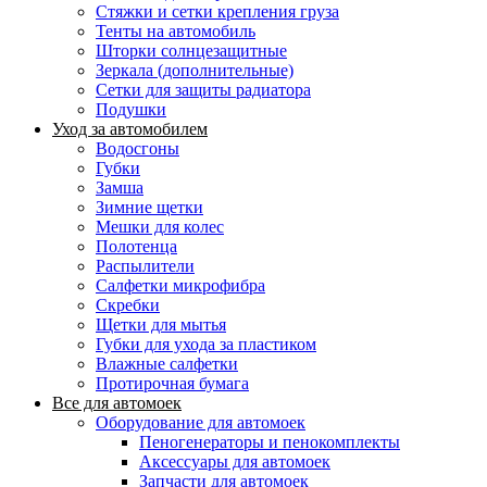
Стяжки и сетки крепления груза
Тенты на автомобиль
Шторки солнцезащитные
Зеркала (дополнительные)
Сетки для защиты радиатора
Подушки
Уход за автомобилем
Водосгоны
Губки
Замша
Зимние щетки
Мешки для колес
Полотенца
Распылители
Салфетки микрофибра
Скребки
Щетки для мытья
Губки для ухода за пластиком
Влажные салфетки
Протирочная бумага
Все для автомоек
Оборудование для автомоек
Пеногенераторы и пенокомплекты
Аксессуары для автомоек
Запчасти для автомоек