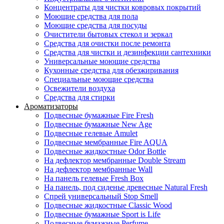
Концентраты для чистки ковровых покрытий
Моющие средства для пола
Моющие средства для посуды
Очистители бытовых стекол и зеркал
Средства для очистки после ремонта
Средства для чистки и дезинфекции сантехники
Универсальные моющие средства
Кухонные средства для обезжиривания
Специальные моющие средства
Освежители воздуха
Средства для стирки
Ароматизаторы
Подвесные бумажные Fire Fresh
Подвесные бумажные New Age
Подвесные гелевые Amulet
Подвесные мембранные Fire AQUA
Подвесные жидкостные Odor Bottle
На дефлектор мембранные Double Stream
На дефлектор мембранные Wall
На панель гелевые Fresh Box
На панель, под сиденье древесные Natural Fresh
Спрей универсальный Stop Smell
Подвесные жидкостные Classic Wood
Подвесные бумажные Sport is Life
Подвесные бумажные Perfume