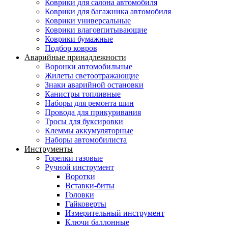
Коврики для салона автомобиля
Коврики для багажника автомобиля
Коврики универсальные
Коврики влаговпитывающие
Коврики бумажные
Подбор ковров
Аварийные принадлежности
Воронки автомобильные
Жилеты светоотражающие
Знаки аварийной остановки
Канистры топливные
Наборы для ремонта шин
Провода для прикуривания
Тросы для буксировки
Клеммы аккумуляторные
Наборы автомобилиста
Инструменты
Горелки газовые
Ручной инструмент
Воротки
Вставки-биты
Головки
Гайковерты
Измерительный инструмент
Ключи баллонные