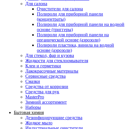
Для салона
Очистители для салона
Полироли для приборной панели
(концентраты)
Полироли для приборной панели на водной
основе (триггеры)
Полироли для приборной панели на
органической основе (аэрозоли)
Полироли пластика, винила на водной
основе (аэрозоли)
Для стекол, фар и кузова
Жидкости для стеклоомывателя
Клеи и герметики
Лакокрасочные материалы
Сервисные средства
Смазки
Средства от коррозии
Средства для рук
MasterPro
Зимний ассортимент
Наборы
Бытовая химия
Дезинфицирующие средства
Жидкое мыло
Индустриальные очистители