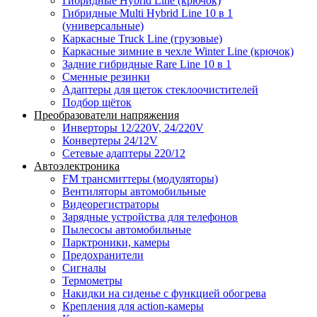
Гибридные Hybrid Line (крючок)
Гибридные Multi Hybrid Line 10 в 1
(универсальные)
Каркасные Truck Line (грузовые)
Каркасные зимние в чехле Winter Line (крючок)
Задние гибридные Rare Line 10 в 1
Сменные резинки
Адаптеры для щеток стеклоочистителей
Подбор щёток
Преобразователи напряжения
Инверторы 12/220V, 24/220V
Конвертеры 24/12V
Сетевые адаптеры 220/12
Автоэлектроника
FM трансмиттеры (модуляторы)
Вентиляторы автомобильные
Видеорегистраторы
Зарядные устройства для телефонов
Пылесосы автомобильные
Парктроники, камеры
Предохранители
Сигналы
Термометры
Накидки на сиденье с функцией обогрева
Крепления для action-камеры