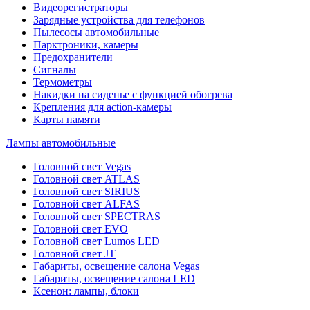
Видеорегистраторы
Зарядные устройства для телефонов
Пылесосы автомобильные
Парктроники, камеры
Предохранители
Сигналы
Термометры
Накидки на сиденье с функцией обогрева
Крепления для action-камеры
Карты памяти
Лампы автомобильные
Головной свет Vegas
Головной свет ATLAS
Головной свет SIRIUS
Головной свет ALFAS
Головной свет SPECTRAS
Головной свет EVO
Головной свет Lumos LED
Головной свет JT
Габариты, освещение салона Vegas
Габариты, освещение салона LED
Ксенон: лампы, блоки