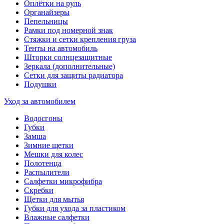
Оплётки на руль
Органайзеры
Пепельницы
Рамки под номерной знак
Стяжки и сетки крепления груза
Тенты на автомобиль
Шторки солнцезащитные
Зеркала (дополнительные)
Сетки для защиты радиатора
Подушки
Уход за автомобилем
Водосгоны
Губки
Замша
Зимние щетки
Мешки для колес
Полотенца
Распылители
Салфетки микрофибра
Скребки
Щетки для мытья
Губки для ухода за пластиком
Влажные салфетки