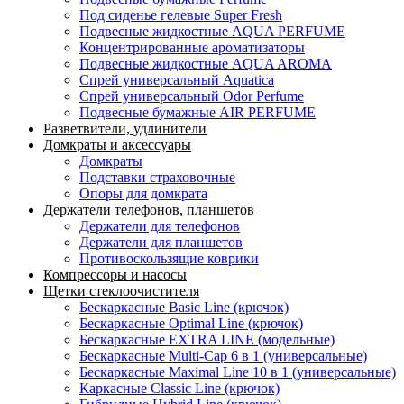
Под сиденье гелевые Super Fresh
Подвесные жидкостные AQUA PERFUME
Концентрированные ароматизаторы
Подвесные жидкостные AQUA AROMA
Спрей универсальный Aquatica
Спрей универсальный Odor Perfume
Подвесные бумажные AIR PERFUME
Разветвители, удлинители
Домкраты и аксессуары
Домкраты
Подставки страховочные
Опоры для домкрата
Держатели телефонов, планшетов
Держатели для телефонов
Держатели для планшетов
Противоскользящие коврики
Компрессоры и насосы
Щетки стеклоочистителя
Бескаркасные Basic Line (крючок)
Бескаркасные Optimal Line (крючок)
Бескаркасные EXTRA LINE (модельные)
Бескаркасные Multi-Cap 6 в 1 (универсальные)
Бескаркасные Maximal Line 10 в 1 (универсальные)
Каркасные Classic Line (крючок)