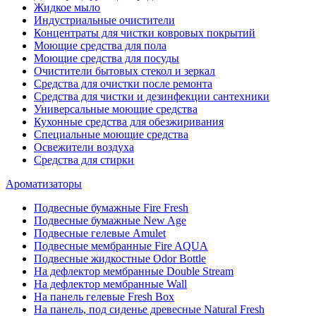
Жидкое мыло
Индустриальные очистители
Концентраты для чистки ковровых покрытий
Моющие средства для пола
Моющие средства для посуды
Очистители бытовых стекол и зеркал
Средства для очистки после ремонта
Средства для чистки и дезинфекции сантехники
Универсальные моющие средства
Кухонные средства для обезжиривания
Специальные моющие средства
Освежители воздуха
Средства для стирки
Ароматизаторы
Подвесные бумажные Fire Fresh
Подвесные бумажные New Age
Подвесные гелевые Amulet
Подвесные мембранные Fire AQUA
Подвесные жидкостные Odor Bottle
На дефлектор мембранные Double Stream
На дефлектор мембранные Wall
На панель гелевые Fresh Box
На панель, под сиденье древесные Natural Fresh