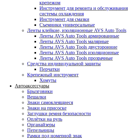
крепежом
Инструмент для ремонта и обслуживания
системы охлаждения
Инструмент для смазки
Съемники универсальные
Ленты клейкие, изоляционные AVS Auto Tools
Ленты AVS Auto Tools армированные
Ленты AVS Auto Tools малярные
Ленты AVS Auto Tools двусторонние
Ленты AVS Auto Tools изоляционные
Ленты AVS Auto Tools прозрачные
Средства индивидуальной защиты
Перчатки
Крепежный инструмент
Хомуты
Автоаксессуары
Брызговики
Вешалки
Знаки самоклеящиеся
Знаки на присоске
Заглушки ремня безопасности
Оплётки на руль
Органайзеры
Пепельницы
Рамки под номерной знак