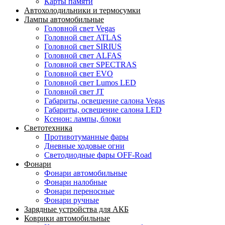
Карты памяти
Автохолодильники и термосумки
Лампы автомобильные
Головной свет Vegas
Головной свет ATLAS
Головной свет SIRIUS
Головной свет ALFAS
Головной свет SPECTRAS
Головной свет EVO
Головной свет Lumos LED
Головной свет JT
Габариты, освещение салона Vegas
Габариты, освещение салона LED
Ксенон: лампы, блоки
Светотехника
Противотуманные фары
Дневные ходовые огни
Светодиодные фары OFF-Road
Фонари
Фонари автомобильные
Фонари налобные
Фонари переносные
Фонари ручные
Зарядные устройства для АКБ
Коврики автомобильные