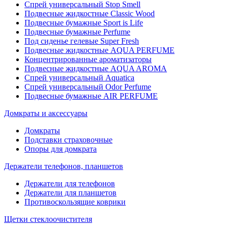
Спрей универсальный Stop Smell
Подвесные жидкостные Classic Wood
Подвесные бумажные Sport is Life
Подвесные бумажные Perfume
Под сиденье гелевые Super Fresh
Подвесные жидкостные AQUA PERFUME
Концентрированные ароматизаторы
Подвесные жидкостные AQUA AROMA
Спрей универсальный Aquatica
Спрей универсальный Odor Perfume
Подвесные бумажные AIR PERFUME
Домкраты и аксессуары
Домкраты
Подставки страховочные
Опоры для домкрата
Держатели телефонов, планшетов
Держатели для телефонов
Держатели для планшетов
Противоскользящие коврики
Щетки стеклоочистителя