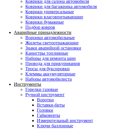
Коврики для салона автомобиля
Коврики для багажника автомобиля
Коврики универсальные
Коврики влаговпитывающие
Коврики бумажные
Подбор ковров
Аварийные принадлежности
Воронки автомобильные
Жилеты светоотражающие
Знаки аварийной остановки
Канистры топливные
Наборы для ремонта шин
Провода для прикуривания
Тросы для буксировки
Клеммы аккумуляторные
Наборы автомобилиста
Инструменты
Горелки газовые
Ручной инструмент
Воротки
Вставки-биты
Головки
Гайковерты
Измерительный инструмент
Ключи баллонные