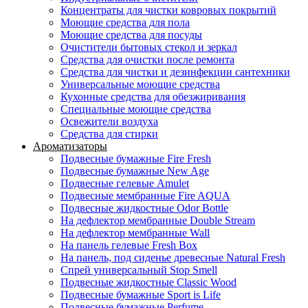
Концентраты для чистки ковровых покрытий
Моющие средства для пола
Моющие средства для посуды
Очистители бытовых стекол и зеркал
Средства для очистки после ремонта
Средства для чистки и дезинфекции сантехники
Универсальные моющие средства
Кухонные средства для обезжиривания
Специальные моющие средства
Освежители воздуха
Средства для стирки
Ароматизаторы
Подвесные бумажные Fire Fresh
Подвесные бумажные New Age
Подвесные гелевые Amulet
Подвесные мембранные Fire AQUA
Подвесные жидкостные Odor Bottle
На дефлектор мембранные Double Stream
На дефлектор мембранные Wall
На панель гелевые Fresh Box
На панель, под сиденье древесные Natural Fresh
Спрей универсальный Stop Smell
Подвесные жидкостные Classic Wood
Подвесные бумажные Sport is Life
Подвесные бумажные Perfume