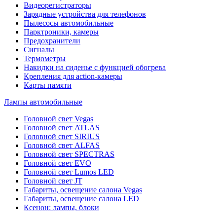
Видеорегистраторы
Зарядные устройства для телефонов
Пылесосы автомобильные
Парктроники, камеры
Предохранители
Сигналы
Термометры
Накидки на сиденье с функцией обогрева
Крепления для action-камеры
Карты памяти
Лампы автомобильные
Головной свет Vegas
Головной свет ATLAS
Головной свет SIRIUS
Головной свет ALFAS
Головной свет SPECTRAS
Головной свет EVO
Головной свет Lumos LED
Головной свет JT
Габариты, освещение салона Vegas
Габариты, освещение салона LED
Ксенон: лампы, блоки