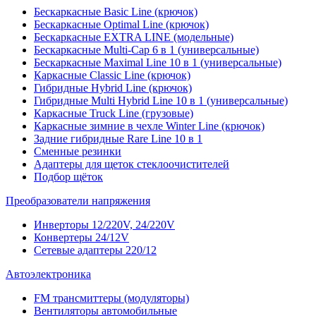
Бескаркасные Basic Line (крючок)
Бескаркасные Optimal Line (крючок)
Бескаркасные EXTRA LINE (модельные)
Бескаркасные Multi-Cap 6 в 1 (универсальные)
Бескаркасные Maximal Line 10 в 1 (универсальные)
Каркасные Classic Line (крючок)
Гибридные Hybrid Line (крючок)
Гибридные Multi Hybrid Line 10 в 1 (универсальные)
Каркасные Truck Line (грузовые)
Каркасные зимние в чехле Winter Line (крючок)
Задние гибридные Rare Line 10 в 1
Сменные резинки
Адаптеры для щеток стеклоочистителей
Подбор щёток
Преобразователи напряжения
Инверторы 12/220V, 24/220V
Конвертеры 24/12V
Сетевые адаптеры 220/12
Автоэлектроника
FM трансмиттеры (модуляторы)
Вентиляторы автомобильные