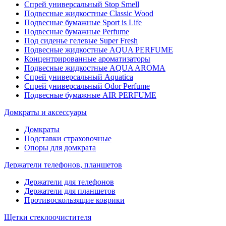
Спрей универсальный Stop Smell
Подвесные жидкостные Classic Wood
Подвесные бумажные Sport is Life
Подвесные бумажные Perfume
Под сиденье гелевые Super Fresh
Подвесные жидкостные AQUA PERFUME
Концентрированные ароматизаторы
Подвесные жидкостные AQUA AROMA
Спрей универсальный Aquatica
Спрей универсальный Odor Perfume
Подвесные бумажные AIR PERFUME
Домкраты и аксессуары
Домкраты
Подставки страховочные
Опоры для домкрата
Держатели телефонов, планшетов
Держатели для телефонов
Держатели для планшетов
Противоскользящие коврики
Щетки стеклоочистителя