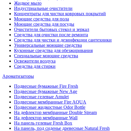
Жидкое мыло
Индустриальные очистители
Концентраты для чистки ковровых покрытий
Моющие средства для пола
Моющие средства для посуды
Очистители бытовых стекол и зеркал
Средства для очистки после ремонта
Средства для чистки и дезинфекции сантехники
Универсальные моющие средства
Кухонные средства для обезжиривания
Специальные моющие средства
Освежители воздуха
Средства для стирки
Ароматизаторы
Подвесные бумажные Fire Fresh
Подвесные бумажные New Age
Подвесные гелевые Amulet
Подвесные мембранные Fire AQUA
Подвесные жидкостные Odor Bottle
На дефлектор мембранные Double Stream
На дефлектор мембранные Wall
На панель гелевые Fresh Box
На панель, под сиденье древесные Natural Fresh