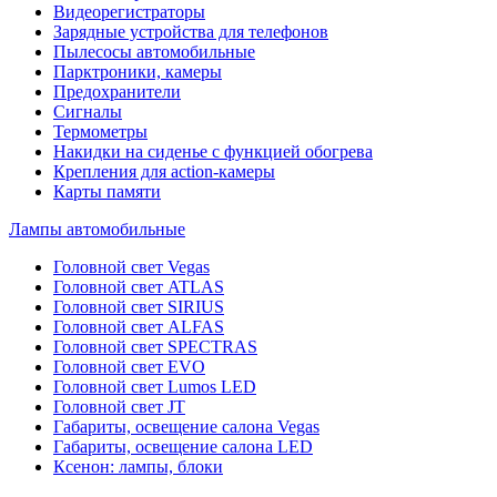
Видеорегистраторы
Зарядные устройства для телефонов
Пылесосы автомобильные
Парктроники, камеры
Предохранители
Сигналы
Термометры
Накидки на сиденье с функцией обогрева
Крепления для action-камеры
Карты памяти
Лампы автомобильные
Головной свет Vegas
Головной свет ATLAS
Головной свет SIRIUS
Головной свет ALFAS
Головной свет SPECTRAS
Головной свет EVO
Головной свет Lumos LED
Головной свет JT
Габариты, освещение салона Vegas
Габариты, освещение салона LED
Ксенон: лампы, блоки