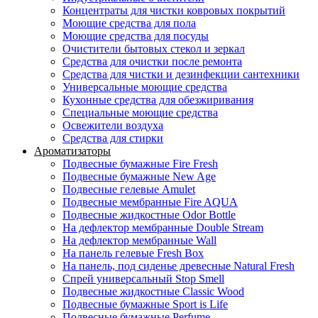
Концентраты для чистки ковровых покрытий
Моющие средства для пола
Моющие средства для посуды
Очистители бытовых стекол и зеркал
Средства для очистки после ремонта
Средства для чистки и дезинфекции сантехники
Универсальные моющие средства
Кухонные средства для обезжиривания
Специальные моющие средства
Освежители воздуха
Средства для стирки
Ароматизаторы
Подвесные бумажные Fire Fresh
Подвесные бумажные New Age
Подвесные гелевые Amulet
Подвесные мембранные Fire AQUA
Подвесные жидкостные Odor Bottle
На дефлектор мембранные Double Stream
На дефлектор мембранные Wall
На панель гелевые Fresh Box
На панель, под сиденье древесные Natural Fresh
Спрей универсальный Stop Smell
Подвесные жидкостные Classic Wood
Подвесные бумажные Sport is Life
Подвесные бумажные Perfume