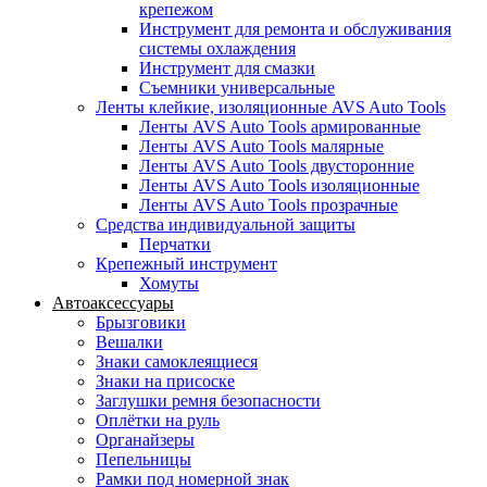
крепежом
Инструмент для ремонта и обслуживания
системы охлаждения
Инструмент для смазки
Съемники универсальные
Ленты клейкие, изоляционные AVS Auto Tools
Ленты AVS Auto Tools армированные
Ленты AVS Auto Tools малярные
Ленты AVS Auto Tools двусторонние
Ленты AVS Auto Tools изоляционные
Ленты AVS Auto Tools прозрачные
Средства индивидуальной защиты
Перчатки
Крепежный инструмент
Хомуты
Автоаксессуары
Брызговики
Вешалки
Знаки самоклеящиеся
Знаки на присоске
Заглушки ремня безопасности
Оплётки на руль
Органайзеры
Пепельницы
Рамки под номерной знак