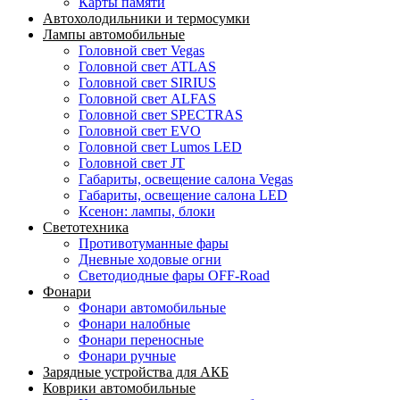
Карты памяти
Автохолодильники и термосумки
Лампы автомобильные
Головной свет Vegas
Головной свет ATLAS
Головной свет SIRIUS
Головной свет ALFAS
Головной свет SPECTRAS
Головной свет EVO
Головной свет Lumos LED
Головной свет JT
Габариты, освещение салона Vegas
Габариты, освещение салона LED
Ксенон: лампы, блоки
Светотехника
Противотуманные фары
Дневные ходовые огни
Светодиодные фары OFF-Road
Фонари
Фонари автомобильные
Фонари налобные
Фонари переносные
Фонари ручные
Зарядные устройства для АКБ
Коврики автомобильные