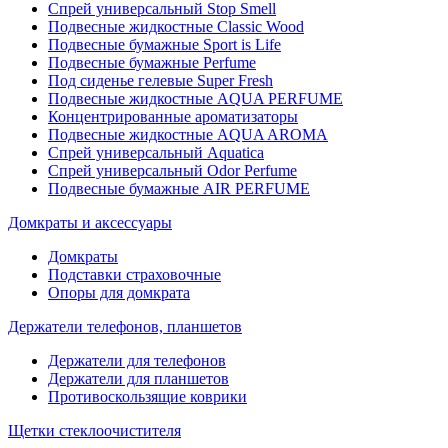
Спрей универсальный Stop Smell
Подвесные жидкостные Classic Wood
Подвесные бумажные Sport is Life
Подвесные бумажные Perfume
Под сиденье гелевые Super Fresh
Подвесные жидкостные AQUA PERFUME
Концентрированные ароматизаторы
Подвесные жидкостные AQUA AROMA
Спрей универсальный Aquatica
Спрей универсальный Odor Perfume
Подвесные бумажные AIR PERFUME
Домкраты и аксессуары
Домкраты
Подставки страховочные
Опоры для домкрата
Держатели телефонов, планшетов
Держатели для телефонов
Держатели для планшетов
Противоскользящие коврики
Щетки стеклоочистителя