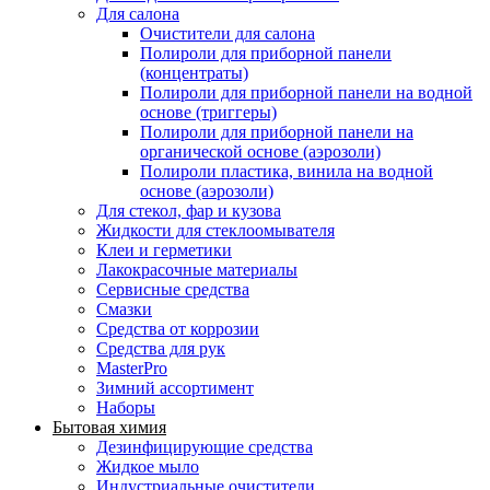
Для салона
Очистители для салона
Полироли для приборной панели
(концентраты)
Полироли для приборной панели на водной
основе (триггеры)
Полироли для приборной панели на
органической основе (аэрозоли)
Полироли пластика, винила на водной
основе (аэрозоли)
Для стекол, фар и кузова
Жидкости для стеклоомывателя
Клеи и герметики
Лакокрасочные материалы
Сервисные средства
Смазки
Средства от коррозии
Средства для рук
MasterPro
Зимний ассортимент
Наборы
Бытовая химия
Дезинфицирующие средства
Жидкое мыло
Индустриальные очистители