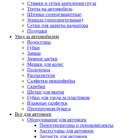
Стяжки и сетки крепления груза
Тенты на автомобиль
Шторки солнцезащитные
Зеркала (дополнительные)
Сетки для защиты радиатора
Подушки
Уход за автомобилем
Водосгоны
Губки
Замша
Зимние щетки
Мешки для колес
Полотенца
Распылители
Салфетки микрофибра
Скребки
Щетки для мытья
Губки для ухода за пластиком
Влажные салфетки
Протирочная бумага
Все для автомоек
Оборудование для автомоек
Пеногенераторы и пенокомплекты
Аксессуары для автомоек
Запчасти для автомоек