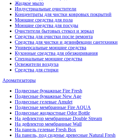
Жидкое мыло
Индустриальные очистители
Концентраты для чистки ковровых покрытий
Моющие средства для пола
Моющие средства для посуды
Очистители бытовых стекол и зеркал
Средства для очистки после ремонта
Средства для чистки и дезинфекции сантехники
Универсальные моющие средства
Кухонные средства для обезжиривания
Специальные моющие средства
Освежители воздуха
Средства для стирки
Ароматизаторы
Подвесные бумажные Fire Fresh
Подвесные бумажные New Age
Подвесные гелевые Amulet
Подвесные мембранные Fire AQUA
Подвесные жидкостные Odor Bottle
На дефлектор мембранные Double Stream
На дефлектор мембранные Wall
На панель гелевые Fresh Box
На панель, под сиденье древесные Natural Fresh