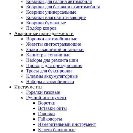
Коврики для салона автомобиля
Коврики для багажника автомобиля
Коврики универсальные
Коврики влаговпитывающие
Коврики бумажные
Подбор ковров
Аварийные принадлежности
Воронки автомобильные
Жилеты светоотражающие
Знаки аварийной остановки
Канистры топливные
Наборы для ремонта шин
Провода для прикуривания
Тросы для буксировки
Клеммы аккумуляторные
Наборы автомобилиста
Инструменты
Горелки газовые
Ручной инструмент
Воротки
Вставки-биты
Головки
Гайковерты
Измерительный инструмент
Ключи баллонные