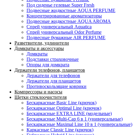
Под сиденье гелевые Super Fresh
Подвесные жидкостные AQUA PERFUME
Концентрированные ароматизаторы
Подвесные жидкостные AQUA AROMA
Спрей универсальный Aquatica
Спрей универсальный Odor Perfume
Подвесные бумажные AIR PERFUME
Разветвители, удлинители
Домкраты и аксессуары
Домкраты
Подставки страховочные
Опоры для домкрата
Держатели телефонов, планшетов
Держатели для телефонов
Держатели для планшетов
Противоскользящие коврики
Компрессоры и насосы
Щетки стеклоочистителя
Бескаркасные Basic Line (крючок)
Бескаркасные Optimal Line (крючок)
Бескаркасные EXTRA LINE (модельные)
Бескаркасные Multi-Cap 6 в 1 (универсальные)
Бескаркасные Maximal Line 10 в 1 (универсальные)
Каркасные Classic Line (крючок)