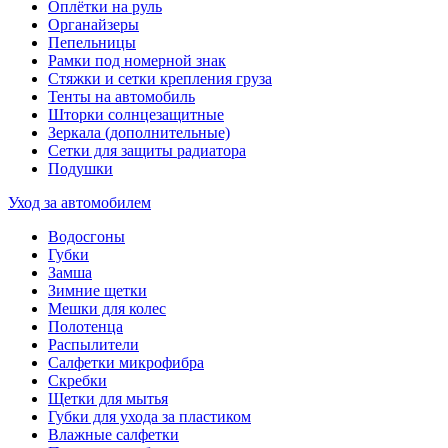
Оплётки на руль
Органайзеры
Пепельницы
Рамки под номерной знак
Стяжки и сетки крепления груза
Тенты на автомобиль
Шторки солнцезащитные
Зеркала (дополнительные)
Сетки для защиты радиатора
Подушки
Уход за автомобилем
Водосгоны
Губки
Замша
Зимние щетки
Мешки для колес
Полотенца
Распылители
Салфетки микрофибра
Скребки
Щетки для мытья
Губки для ухода за пластиком
Влажные салфетки