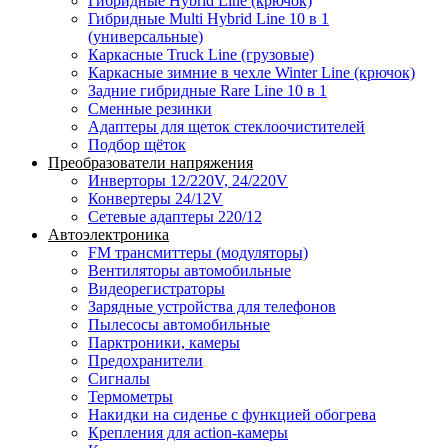
Гибридные Hybrid Line (крючок)
Гибридные Multi Hybrid Line 10 в 1
(универсальные)
Каркасные Truck Line (грузовые)
Каркасные зимние в чехле Winter Line (крючок)
Задние гибридные Rare Line 10 в 1
Сменные резинки
Адаптеры для щеток стеклоочистителей
Подбор щёток
Преобразователи напряжения
Инверторы 12/220V, 24/220V
Конвертеры 24/12V
Сетевые адаптеры 220/12
Автоэлектроника
FM трансмиттеры (модуляторы)
Вентиляторы автомобильные
Видеорегистраторы
Зарядные устройства для телефонов
Пылесосы автомобильные
Парктроники, камеры
Предохранители
Сигналы
Термометры
Накидки на сиденье с функцией обогрева
Крепления для action-камеры