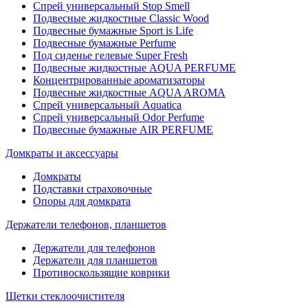
Спрей универсальный Stop Smell
Подвесные жидкостные Classic Wood
Подвесные бумажные Sport is Life
Подвесные бумажные Perfume
Под сиденье гелевые Super Fresh
Подвесные жидкостные AQUA PERFUME
Концентрированные ароматизаторы
Подвесные жидкостные AQUA AROMA
Спрей универсальный Aquatica
Спрей универсальный Odor Perfume
Подвесные бумажные AIR PERFUME
Домкраты и аксессуары
Домкраты
Подставки страховочные
Опоры для домкрата
Держатели телефонов, планшетов
Держатели для телефонов
Держатели для планшетов
Противоскользящие коврики
Щетки стеклоочистителя