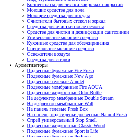
Концентраты для чистки ковровых покрытий
Моющие средства для пола
Моющие средства для посуды
Очистители бытовых стекол и зеркал
Средства для очистки после ремонта
Средства для чистки и дезинфекции сантехники
Универсальные моющие средства
Кухонные средства для обезжиривания
Специальные моющие средства
Освежители воздуха
Средства для стирки
Ароматизаторы
Подвесные бумажные Fire Fresh
Подвесные бумажные New Age
Подвесные гелевые Amulet
Подвесные мембранные Fire AQUA
Подвесные жидкостные Odor Bottle
На дефлектор мембранные Double Stream
На дефлектор мембранные Wall
На панель гелевые Fresh Box
На панель, под сиденье древесные Natural Fresh
Спрей универсальный Stop Smell
Подвесные жидкостные Classic Wood
Подвесные бумажные Sport is Life
Подвесные бумажные Perfume