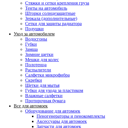
Стяжки и сетки крепления груза
Тенты на автомобиль
Шторки солнцезащитные
Зеркала (дополнительные)
Сетки для защиты радиатора
Подушки
Уход за автомобилем
Водосгоны
Губки
Замша
Зимние щетки
Мешки для колес
Полотенца
Распылители
Салфетки микрофибра
Скребки
Щетки для мытья
Губки для ухода за пластиком
Влажные салфетки
Протирочная бумага
Все для автомоек
Оборудование для автомоек
Пеногенераторы и пенокомплекты
Аксессуары для автомоек
Запчасти для автомоек