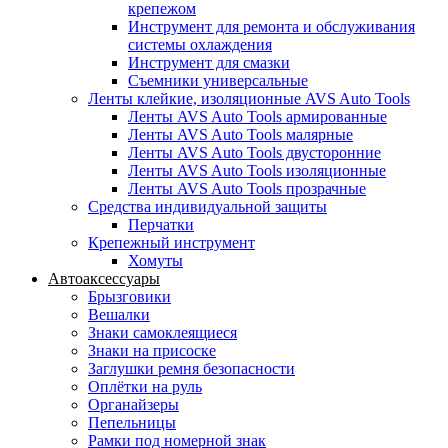
крепежом
Инструмент для ремонта и обслуживания
системы охлаждения
Инструмент для смазки
Съемники универсальные
Ленты клейкие, изоляционные AVS Auto Tools
Ленты AVS Auto Tools армированные
Ленты AVS Auto Tools малярные
Ленты AVS Auto Tools двусторонние
Ленты AVS Auto Tools изоляционные
Ленты AVS Auto Tools прозрачные
Средства индивидуальной защиты
Перчатки
Крепежный инструмент
Хомуты
Автоаксессуары
Брызговики
Вешалки
Знаки самоклеящиеся
Знаки на присоске
Заглушки ремня безопасности
Оплётки на руль
Органайзеры
Пепельницы
Рамки под номерной знак