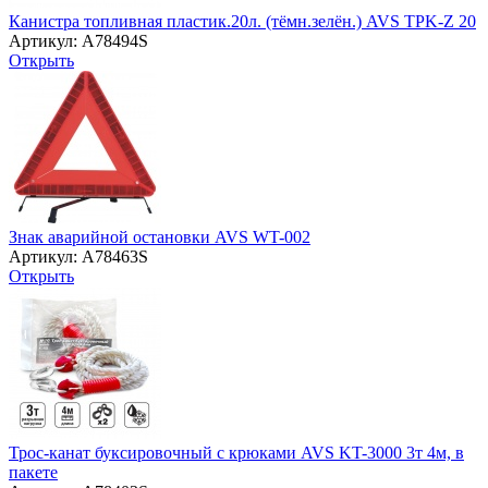
Канистра топливная пластик.20л. (тёмн.зелён.) AVS TPK-Z 20
Артикул: A78494S
Открыть
Знак аварийной остановки AVS WT-002
Артикул: A78463S
Открыть
Трос-канат буксировочный с крюками AVS KT-3000 3т 4м, в
пакете