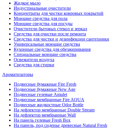
Жидкое мыло
Индустриальные очистители
Концентраты для чистки ковровых покрытий
Моющие средства для пола
Моющие средства для посуды
Очистители бытовых стекол и зеркал
Средства для очистки после ремонта
Средства для чистки и дезинфекции сантехники
Универсальные моющие средства
Кухонные средства для обезжиривания
Специальные моющие средства
Освежители воздуха
Средства для стирки
Ароматизаторы
Подвесные бумажные Fire Fresh
Подвесные бумажные New Age
Подвесные гелевые Amulet
Подвесные мембранные Fire AQUA
Подвесные жидкостные Odor Bottle
На дефлектор мембранные Double Stream
На дефлектор мембранные Wall
На панель гелевые Fresh Box
На панель, под сиденье древесные Natural Fresh