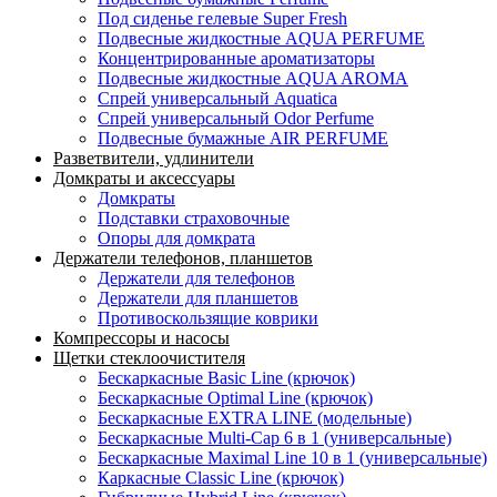
Под сиденье гелевые Super Fresh
Подвесные жидкостные AQUA PERFUME
Концентрированные ароматизаторы
Подвесные жидкостные AQUA AROMA
Спрей универсальный Aquatica
Спрей универсальный Odor Perfume
Подвесные бумажные AIR PERFUME
Разветвители, удлинители
Домкраты и аксессуары
Домкраты
Подставки страховочные
Опоры для домкрата
Держатели телефонов, планшетов
Держатели для телефонов
Держатели для планшетов
Противоскользящие коврики
Компрессоры и насосы
Щетки стеклоочистителя
Бескаркасные Basic Line (крючок)
Бескаркасные Optimal Line (крючок)
Бескаркасные EXTRA LINE (модельные)
Бескаркасные Multi-Cap 6 в 1 (универсальные)
Бескаркасные Maximal Line 10 в 1 (универсальные)
Каркасные Classic Line (крючок)