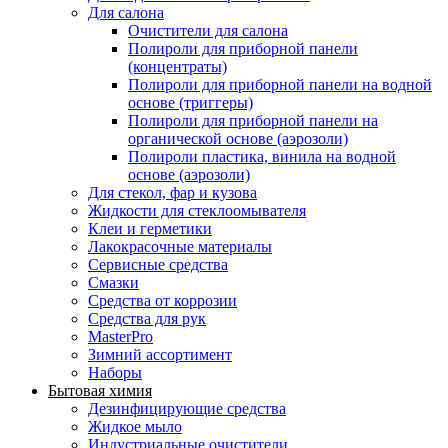
Для салона
Очистители для салона
Полироли для приборной панели
(концентраты)
Полироли для приборной панели на водной
основе (триггеры)
Полироли для приборной панели на
органической основе (аэрозоли)
Полироли пластика, винила на водной
основе (аэрозоли)
Для стекол, фар и кузова
Жидкости для стеклоомывателя
Клеи и герметики
Лакокрасочные материалы
Сервисные средства
Смазки
Средства от коррозии
Средства для рук
MasterPro
Зимний ассортимент
Наборы
Бытовая химия
Дезинфицирующие средства
Жидкое мыло
Индустриальные очистители