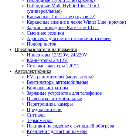
Гибридные Hybrid Line (крючок)
Гибридные Multi Hybrid Line 10 в 1
(универсальные)
Каркасные Truck Line (грузовые)
Каркасные зимние в чехле Winter Line (крючок)
Задние гибридные Rare Line 10 в 1
Сменные резинки
Адаптеры для щеток стеклоочистителей
Подбор щёток
Преобразователи напряжения
Инверторы 12/220V, 24/220V
Конвертеры 24/12V
Сетевые адаптеры 220/12
Автоэлектроника
FM трансмиттеры (модуляторы)
Вентиляторы автомобильные
Видеорегистраторы
Зарядные устройства для телефонов
Пылесосы автомобильные
Парктроники, камеры
Предохранители
Сигналы
Термометры
Накидки на сиденье с функцией обогрева
Крепления для action-камеры