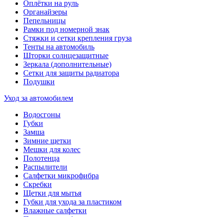
Оплётки на руль
Органайзеры
Пепельницы
Рамки под номерной знак
Стяжки и сетки крепления груза
Тенты на автомобиль
Шторки солнцезащитные
Зеркала (дополнительные)
Сетки для защиты радиатора
Подушки
Уход за автомобилем
Водосгоны
Губки
Замша
Зимние щетки
Мешки для колес
Полотенца
Распылители
Салфетки микрофибра
Скребки
Щетки для мытья
Губки для ухода за пластиком
Влажные салфетки