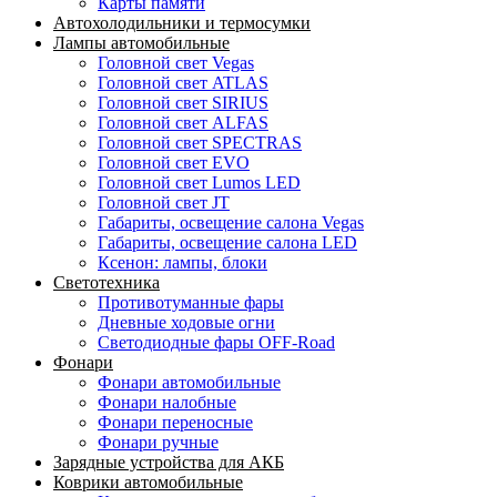
Карты памяти
Автохолодильники и термосумки
Лампы автомобильные
Головной свет Vegas
Головной свет ATLAS
Головной свет SIRIUS
Головной свет ALFAS
Головной свет SPECTRAS
Головной свет EVO
Головной свет Lumos LED
Головной свет JT
Габариты, освещение салона Vegas
Габариты, освещение салона LED
Ксенон: лампы, блоки
Светотехника
Противотуманные фары
Дневные ходовые огни
Светодиодные фары OFF-Road
Фонари
Фонари автомобильные
Фонари налобные
Фонари переносные
Фонари ручные
Зарядные устройства для АКБ
Коврики автомобильные