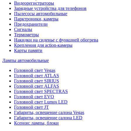
Видеорегистраторы
Зарядные устройства для телефонов
Пылесосы автомобильные
Парктроники, камеры
Предохранители
Сигналы
Термометры
Накидки на сиденье с функцией обогрева
Крепления для action-камеры
Карты памяти
Лампы автомобильные
Головной свет Vegas
Головной свет ATLAS
Головной свет SIRIUS
Головной свет ALFAS
Головной свет SPECTRAS
Головной свет EVO
Головной свет Lumos LED
Головной свет JT
Габариты, освещение салона Vegas
Габариты, освещение салона LED
Ксенон: лампы, блоки