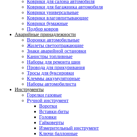
Коврики для салона автомобиля
Коврики для багажника автомобиля
Коврики универсальные
Коврики влаговпитывающие
Коврики бумажные
Подбор ковров
Аварийные принадлежности
Воронки автомобильные
Жилеты светоотражающие
Знаки аварийной остановки
Канистры топливные
Наборы для ремонта шин
Провода для прикуривания
Тросы для буксировки
Клеммы аккумуляторные
Наборы автомобилиста
Инструменты
Горелки газовые
Ручной инструмент
Воротки
Вставки-биты
Головки
Гайковерты
Измерительный инструмент
Ключи баллонные