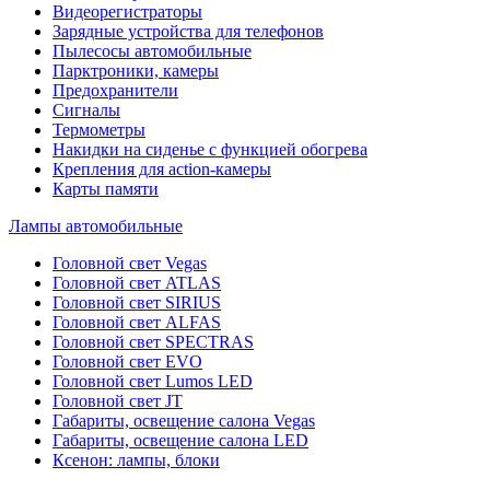
Видеорегистраторы
Зарядные устройства для телефонов
Пылесосы автомобильные
Парктроники, камеры
Предохранители
Сигналы
Термометры
Накидки на сиденье с функцией обогрева
Крепления для action-камеры
Карты памяти
Лампы автомобильные
Головной свет Vegas
Головной свет ATLAS
Головной свет SIRIUS
Головной свет ALFAS
Головной свет SPECTRAS
Головной свет EVO
Головной свет Lumos LED
Головной свет JT
Габариты, освещение салона Vegas
Габариты, освещение салона LED
Ксенон: лампы, блоки