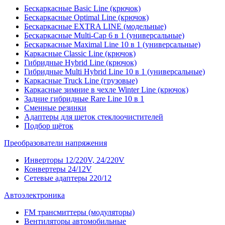
Бескаркасные Basic Line (крючок)
Бескаркасные Optimal Line (крючок)
Бескаркасные EXTRA LINE (модельные)
Бескаркасные Multi-Cap 6 в 1 (универсальные)
Бескаркасные Maximal Line 10 в 1 (универсальные)
Каркасные Classic Line (крючок)
Гибридные Hybrid Line (крючок)
Гибридные Multi Hybrid Line 10 в 1 (универсальные)
Каркасные Truck Line (грузовые)
Каркасные зимние в чехле Winter Line (крючок)
Задние гибридные Rare Line 10 в 1
Сменные резинки
Адаптеры для щеток стеклоочистителей
Подбор щёток
Преобразователи напряжения
Инверторы 12/220V, 24/220V
Конвертеры 24/12V
Сетевые адаптеры 220/12
Автоэлектроника
FM трансмиттеры (модуляторы)
Вентиляторы автомобильные