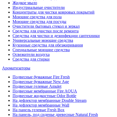
Жидкое мыло
Индустриальные очистители
Концентраты для чистки ковровых покрытий
Моющие средства для пола
Моющие средства для посуды
Очистители бытовых стекол и зеркал
Средства для очистки после ремонта
Средства для чистки и дезинфекции сантехники
Универсальные моющие средства
Кухонные средства для обезжиривания
Специальные моющие средства
Освежители воздуха
Средства для стирки
Ароматизаторы
Подвесные бумажные Fire Fresh
Подвесные бумажные New Age
Подвесные гелевые Amulet
Подвесные мембранные Fire AQUA
Подвесные жидкостные Odor Bottle
На дефлектор мембранные Double Stream
На дефлектор мембранные Wall
На панель гелевые Fresh Box
На панель, под сиденье древесные Natural Fresh