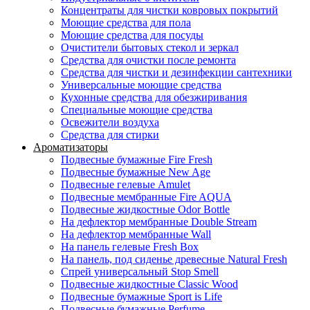
Концентраты для чистки ковровых покрытий
Моющие средства для пола
Моющие средства для посуды
Очистители бытовых стекол и зеркал
Средства для очистки после ремонта
Средства для чистки и дезинфекции сантехники
Универсальные моющие средства
Кухонные средства для обезжиривания
Специальные моющие средства
Освежители воздуха
Средства для стирки
Ароматизаторы
Подвесные бумажные Fire Fresh
Подвесные бумажные New Age
Подвесные гелевые Amulet
Подвесные мембранные Fire AQUA
Подвесные жидкостные Odor Bottle
На дефлектор мембранные Double Stream
На дефлектор мембранные Wall
На панель гелевые Fresh Box
На панель, под сиденье древесные Natural Fresh
Спрей универсальный Stop Smell
Подвесные жидкостные Classic Wood
Подвесные бумажные Sport is Life
Подвесные бумажные Perfume