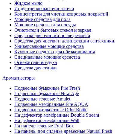
Жидкое мыло
Индустриальные очистители
Концентраты для чистки ковровых покрытий
Моющие средства для пола
Моющие средства для посуды
Очистители бытовых стекол и зеркал
Средства для очистки после ремонта
Средства для чистки и дезинфекции сантехники
Универсальные моющие средства
Кухонные средства для обезжиривания
Специальные моющие средства
Освежители воздуха
Средства для стирки
Ароматизаторы
Подвесные бумажные Fire Fresh
Подвесные бумажные New Age
Подвесные гелевые Amulet
Подвесные мембранные Fire AQUA
Подвесные жидкостные Odor Bottle
На дефлектор мембранные Double Stream
На дефлектор мембранные Wall
На панель гелевые Fresh Box
На панель, под сиденье древесные Natural Fresh