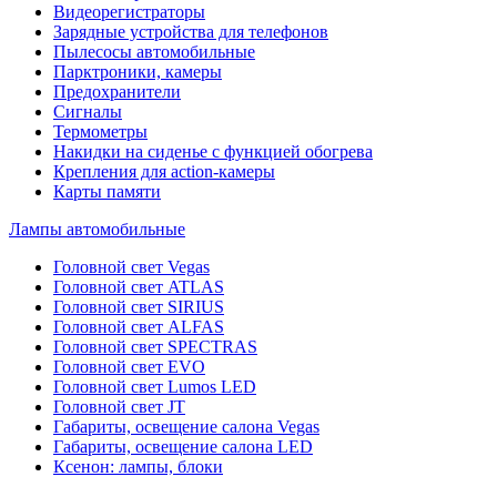
Видеорегистраторы
Зарядные устройства для телефонов
Пылесосы автомобильные
Парктроники, камеры
Предохранители
Сигналы
Термометры
Накидки на сиденье с функцией обогрева
Крепления для action-камеры
Карты памяти
Лампы автомобильные
Головной свет Vegas
Головной свет ATLAS
Головной свет SIRIUS
Головной свет ALFAS
Головной свет SPECTRAS
Головной свет EVO
Головной свет Lumos LED
Головной свет JT
Габариты, освещение салона Vegas
Габариты, освещение салона LED
Ксенон: лампы, блоки