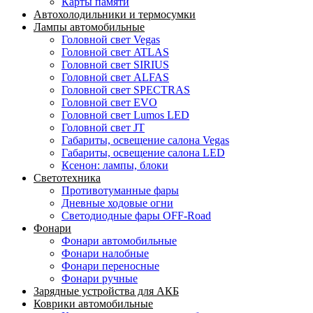
Карты памяти
Автохолодильники и термосумки
Лампы автомобильные
Головной свет Vegas
Головной свет ATLAS
Головной свет SIRIUS
Головной свет ALFAS
Головной свет SPECTRAS
Головной свет EVO
Головной свет Lumos LED
Головной свет JT
Габариты, освещение салона Vegas
Габариты, освещение салона LED
Ксенон: лампы, блоки
Светотехника
Противотуманные фары
Дневные ходовые огни
Светодиодные фары OFF-Road
Фонари
Фонари автомобильные
Фонари налобные
Фонари переносные
Фонари ручные
Зарядные устройства для АКБ
Коврики автомобильные