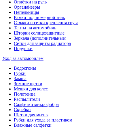
Оплётки на руль
Органайзеры
Пепельницы
Рамки под номерной знак
Стяжки и сетки крепления груза
Тенты на автомобиль
Шторки солнцезащитные
Зеркала (дополнительные)
Сетки для защиты радиатора
Подушки
Уход за автомобилем
Водосгоны
Губки
Замша
Зимние щетки
Мешки для колес
Полотенца
Распылители
Салфетки микрофибра
Скребки
Щетки для мытья
Губки для ухода за пластиком
Влажные салфетки