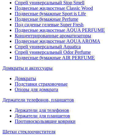
Спрей универсальный Stop Smell
Подвесные жидкостные Classic Wood
Подвесные бумажные Sport is Life
Подвесные бумажные Perfume
Под сиденье гелевые Super Fresh
Подвесные жидкостные AQUA PERFUME
Концентрированные ароматизаторы
Подвесные жидкостные AQUA AROMA
Спрей универсальный Aquatica
Спрей универсальный Odor Perfume
Подвесные бумажные AIR PERFUME
Домкраты и аксессуары
Домкраты
Подставки страховочные
Опоры для домкрата
Держатели телефонов, планшетов
Держатели для телефонов
Держатели для планшетов
Противоскользящие коврики
Щетки стеклоочистителя