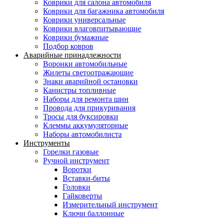
Коврики для салона автомобиля
Коврики для багажника автомобиля
Коврики универсальные
Коврики влаговпитывающие
Коврики бумажные
Подбор ковров
Аварийные принадлежности
Воронки автомобильные
Жилеты светоотражающие
Знаки аварийной остановки
Канистры топливные
Наборы для ремонта шин
Провода для прикуривания
Тросы для буксировки
Клеммы аккумуляторные
Наборы автомобилиста
Инструменты
Горелки газовые
Ручной инструмент
Воротки
Вставки-биты
Головки
Гайковерты
Измерительный инструмент
Ключи баллонные