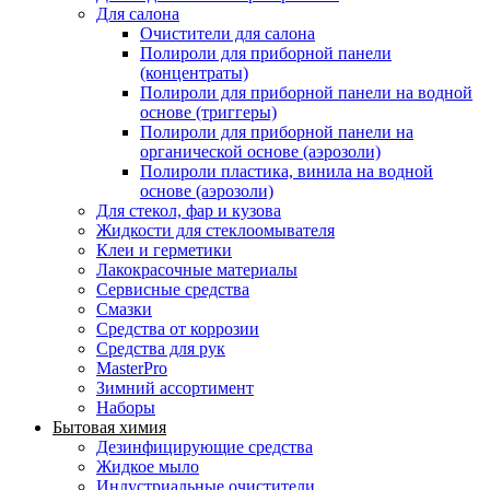
Для салона
Очистители для салона
Полироли для приборной панели
(концентраты)
Полироли для приборной панели на водной
основе (триггеры)
Полироли для приборной панели на
органической основе (аэрозоли)
Полироли пластика, винила на водной
основе (аэрозоли)
Для стекол, фар и кузова
Жидкости для стеклоомывателя
Клеи и герметики
Лакокрасочные материалы
Сервисные средства
Смазки
Средства от коррозии
Средства для рук
MasterPro
Зимний ассортимент
Наборы
Бытовая химия
Дезинфицирующие средства
Жидкое мыло
Индустриальные очистители