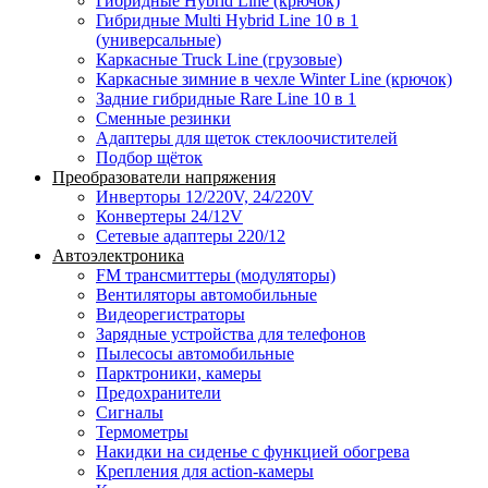
Гибридные Hybrid Line (крючок)
Гибридные Multi Hybrid Line 10 в 1
(универсальные)
Каркасные Truck Line (грузовые)
Каркасные зимние в чехле Winter Line (крючок)
Задние гибридные Rare Line 10 в 1
Сменные резинки
Адаптеры для щеток стеклоочистителей
Подбор щёток
Преобразователи напряжения
Инверторы 12/220V, 24/220V
Конвертеры 24/12V
Сетевые адаптеры 220/12
Автоэлектроника
FM трансмиттеры (модуляторы)
Вентиляторы автомобильные
Видеорегистраторы
Зарядные устройства для телефонов
Пылесосы автомобильные
Парктроники, камеры
Предохранители
Сигналы
Термометры
Накидки на сиденье с функцией обогрева
Крепления для action-камеры