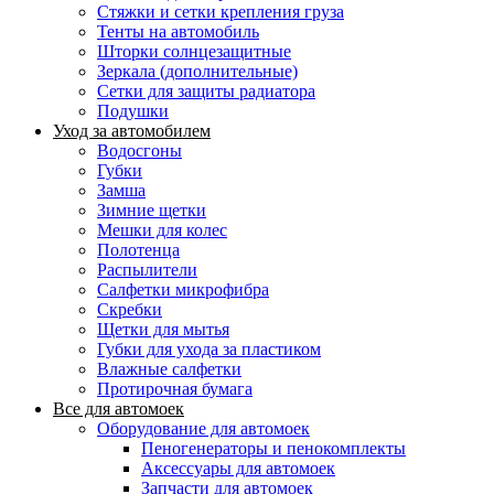
Стяжки и сетки крепления груза
Тенты на автомобиль
Шторки солнцезащитные
Зеркала (дополнительные)
Сетки для защиты радиатора
Подушки
Уход за автомобилем
Водосгоны
Губки
Замша
Зимние щетки
Мешки для колес
Полотенца
Распылители
Салфетки микрофибра
Скребки
Щетки для мытья
Губки для ухода за пластиком
Влажные салфетки
Протирочная бумага
Все для автомоек
Оборудование для автомоек
Пеногенераторы и пенокомплекты
Аксессуары для автомоек
Запчасти для автомоек