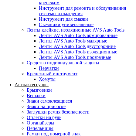
крепежом
Инструмент для ремонта и обслуживания
системы охлаждения
Инструмент для смазки
Съемники универсальные
Ленты клейкие, изоляционные AVS Auto Tools
Ленты AVS Auto Tools армированные
Ленты AVS Auto Tools малярные
Ленты AVS Auto Tools двусторонние
Ленты AVS Auto Tools изоляционные
Ленты AVS Auto Tools прозрачные
Средства индивидуальной защиты
Перчатки
Крепежный инструмент
Хомуты
Автоаксессуары
Брызговики
Вешалки
Знаки самоклеящиеся
Знаки на присоске
Заглушки ремня безопасности
Оплётки на руль
Органайзеры
Пепельницы
Рамки под номерной знак