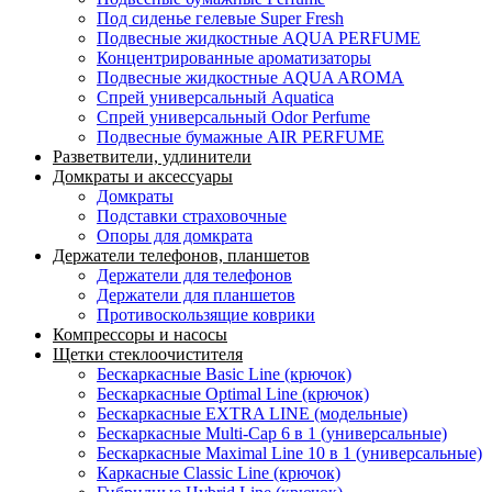
Под сиденье гелевые Super Fresh
Подвесные жидкостные AQUA PERFUME
Концентрированные ароматизаторы
Подвесные жидкостные AQUA AROMA
Спрей универсальный Aquatica
Спрей универсальный Odor Perfume
Подвесные бумажные AIR PERFUME
Разветвители, удлинители
Домкраты и аксессуары
Домкраты
Подставки страховочные
Опоры для домкрата
Держатели телефонов, планшетов
Держатели для телефонов
Держатели для планшетов
Противоскользящие коврики
Компрессоры и насосы
Щетки стеклоочистителя
Бескаркасные Basic Line (крючок)
Бескаркасные Optimal Line (крючок)
Бескаркасные EXTRA LINE (модельные)
Бескаркасные Multi-Cap 6 в 1 (универсальные)
Бескаркасные Maximal Line 10 в 1 (универсальные)
Каркасные Classic Line (крючок)