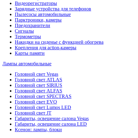
Видеорегистраторы
Зарядные устройства для телефонов
Пылесосы автомобильные
Парктроники, камеры
Предохранители
Сигналы
Термометры
Накидки на сиденье с функцией обогрева
Крепления для action-камеры
Карты памяти
Лампы автомобильные
Головной свет Vegas
Головной свет ATLAS
Головной свет SIRIUS
Головной свет ALFAS
Головной свет SPECTRAS
Головной свет EVO
Головной свет Lumos LED
Головной свет JT
Габариты, освещение салона Vegas
Габариты, освещение салона LED
Ксенон: лампы, блоки