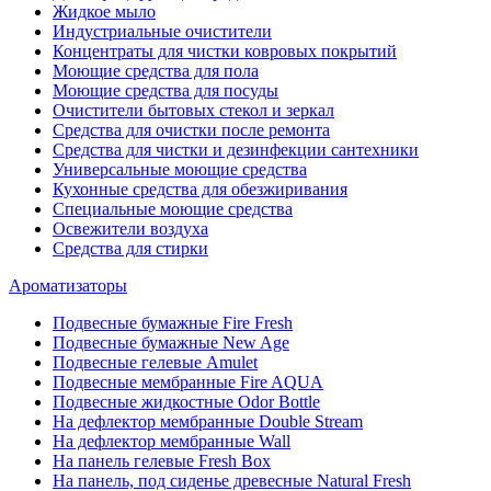
Жидкое мыло
Индустриальные очистители
Концентраты для чистки ковровых покрытий
Моющие средства для пола
Моющие средства для посуды
Очистители бытовых стекол и зеркал
Средства для очистки после ремонта
Средства для чистки и дезинфекции сантехники
Универсальные моющие средства
Кухонные средства для обезжиривания
Специальные моющие средства
Освежители воздуха
Средства для стирки
Ароматизаторы
Подвесные бумажные Fire Fresh
Подвесные бумажные New Age
Подвесные гелевые Amulet
Подвесные мембранные Fire AQUA
Подвесные жидкостные Odor Bottle
На дефлектор мембранные Double Stream
На дефлектор мембранные Wall
На панель гелевые Fresh Box
На панель, под сиденье древесные Natural Fresh