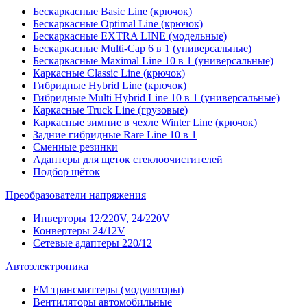
Бескаркасные Basic Line (крючок)
Бескаркасные Optimal Line (крючок)
Бескаркасные EXTRA LINE (модельные)
Бескаркасные Multi-Cap 6 в 1 (универсальные)
Бескаркасные Maximal Line 10 в 1 (универсальные)
Каркасные Classic Line (крючок)
Гибридные Hybrid Line (крючок)
Гибридные Multi Hybrid Line 10 в 1 (универсальные)
Каркасные Truck Line (грузовые)
Каркасные зимние в чехле Winter Line (крючок)
Задние гибридные Rare Line 10 в 1
Сменные резинки
Адаптеры для щеток стеклоочистителей
Подбор щёток
Преобразователи напряжения
Инверторы 12/220V, 24/220V
Конвертеры 24/12V
Сетевые адаптеры 220/12
Автоэлектроника
FM трансмиттеры (модуляторы)
Вентиляторы автомобильные