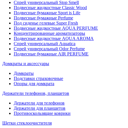
Спрей универсальный Stop Smell
Подвесные жидкостные Classic Wood
Подвесные бумажные Sport is Life
Подвесные бумажные Perfume
Под сиденье гелевые Super Fresh
Подвесные жидкостные AQUA PERFUME
Концентрированные ароматизаторы
Подвесные жидкостные AQUA AROMA
Спрей универсальный Aquatica
Спрей универсальный Odor Perfume
Подвесные бумажные AIR PERFUME
Домкраты и аксессуары
Домкраты
Подставки страховочные
Опоры для домкрата
Держатели телефонов, планшетов
Держатели для телефонов
Держатели для планшетов
Противоскользящие коврики
Щетки стеклоочистителя