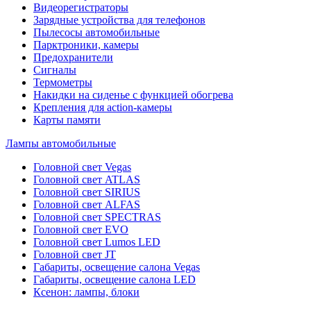
Видеорегистраторы
Зарядные устройства для телефонов
Пылесосы автомобильные
Парктроники, камеры
Предохранители
Сигналы
Термометры
Накидки на сиденье с функцией обогрева
Крепления для action-камеры
Карты памяти
Лампы автомобильные
Головной свет Vegas
Головной свет ATLAS
Головной свет SIRIUS
Головной свет ALFAS
Головной свет SPECTRAS
Головной свет EVO
Головной свет Lumos LED
Головной свет JT
Габариты, освещение салона Vegas
Габариты, освещение салона LED
Ксенон: лампы, блоки