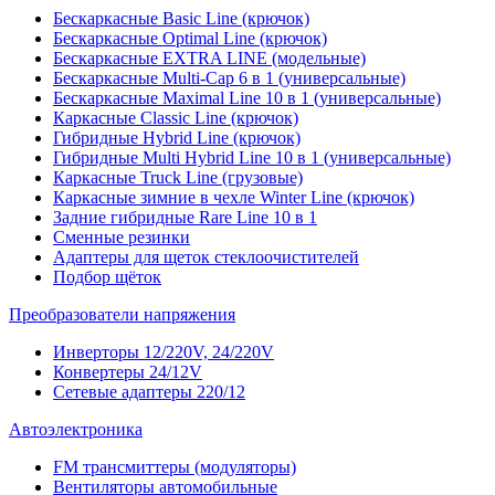
Бескаркасные Basic Line (крючок)
Бескаркасные Optimal Line (крючок)
Бескаркасные EXTRA LINE (модельные)
Бескаркасные Multi-Cap 6 в 1 (универсальные)
Бескаркасные Maximal Line 10 в 1 (универсальные)
Каркасные Classic Line (крючок)
Гибридные Hybrid Line (крючок)
Гибридные Multi Hybrid Line 10 в 1 (универсальные)
Каркасные Truck Line (грузовые)
Каркасные зимние в чехле Winter Line (крючок)
Задние гибридные Rare Line 10 в 1
Сменные резинки
Адаптеры для щеток стеклоочистителей
Подбор щёток
Преобразователи напряжения
Инверторы 12/220V, 24/220V
Конвертеры 24/12V
Сетевые адаптеры 220/12
Автоэлектроника
FM трансмиттеры (модуляторы)
Вентиляторы автомобильные