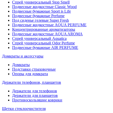
Спрей универсальный Stop Smell
Подвесные жидкостные Classic Wood
Подвесные бумажные Sport is Life
Подвесные бумажные Perfume
Под сиденье гелевые Super Fresh
Подвесные жидкостные AQUA PERFUME
Концентрированные ароматизаторы
Подвесные жидкостные AQUA AROMA
Спрей универсальный Aquatica
Спрей универсальный Odor Perfume
Подвесные бумажные AIR PERFUME
Домкраты и аксессуары
Домкраты
Подставки страховочные
Опоры для домкрата
Держатели телефонов, планшетов
Держатели для телефонов
Держатели для планшетов
Противоскользящие коврики
Щетки стеклоочистителя