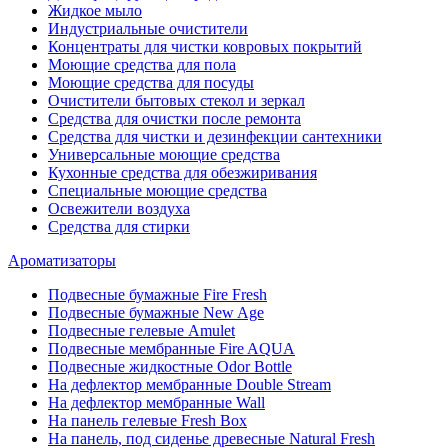
Жидкое мыло
Индустриальные очистители
Концентраты для чистки ковровых покрытий
Моющие средства для пола
Моющие средства для посуды
Очистители бытовых стекол и зеркал
Средства для очистки после ремонта
Средства для чистки и дезинфекции сантехники
Универсальные моющие средства
Кухонные средства для обезжиривания
Специальные моющие средства
Освежители воздуха
Средства для стирки
Ароматизаторы
Подвесные бумажные Fire Fresh
Подвесные бумажные New Age
Подвесные гелевые Amulet
Подвесные мембранные Fire AQUA
Подвесные жидкостные Odor Bottle
На дефлектор мембранные Double Stream
На дефлектор мембранные Wall
На панель гелевые Fresh Box
На панель, под сиденье древесные Natural Fresh